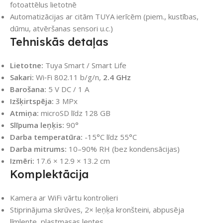
fotoattēlus lietotnē
Automatizācijas ar citām TUYA ierīcēm (piem., kustības,
dūmu, atvēršanas sensori u.c.)
Tehniskās detaļas
Lietotne:
Tuya Smart / Smart Life
Sakari:
Wi‑Fi 802.11 b/g/n,
2.4 GHz
Barošana:
5 V DC / 1 A
Izšķirtspēja:
3 MPx
Atmiņa:
microSD līdz 128 GB
Slīpuma leņķis:
90°
Darba temperatūra:
-15°C līdz 55°C
Darba mitrums:
10–90% RH (bez kondensācijas)
Izmēri:
17.6 × 12.9 × 13.2 cm
Komplektācija
Kamera ar WiFi vārtu kontrolieri
Stiprinājuma skrūves, 2× leņķa kronšteini, abpusēja
līmlente, plastmasas lentes