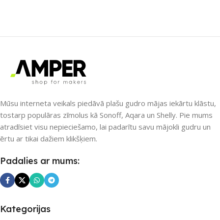
ZĪMOLS
OXT
SAVIENOJUMS
Wi-Fi
SAVIENOJUMS
ZigBee
PIEEJAMS UZREIZ
PIEEJAMS UZREIZ
Jā
Nē
UZREIZ PIEEJAMAIS
Mūsu interneta veikals piedāvā plašu gudro mājas iekārtu klāstu,
SKAITS
UZREIZ PIEEJAMAIS
tostarp populāras zīmolus kā Sonoff, Aqara un Shelly. Pie mums
SKAITS
atradīsiet visu nepieciešamo, lai padarītu savu mājokli gudru un
3
ērtu ar tikai dažiem klikšķiem.
Padalies ar mums:
Kategorijas