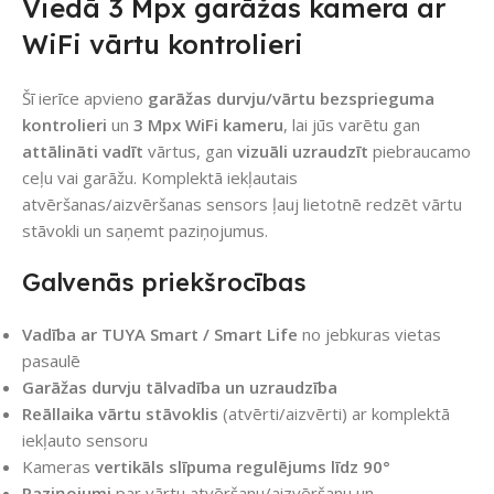
Viedā 3 Mpx garāžas kamera ar
WiFi vārtu kontrolieri
Šī ierīce apvieno
garāžas durvju/vārtu bezsprieguma
kontrolieri
un
3 Mpx WiFi kameru
, lai jūs varētu gan
attālināti vadīt
vārtus, gan
vizuāli uzraudzīt
piebraucamo
ceļu vai garāžu. Komplektā iekļautais
atvēršanas/aizvēršanas sensors ļauj lietotnē redzēt vārtu
stāvokli un saņemt paziņojumus.
Galvenās priekšrocības
Vadība ar TUYA Smart / Smart Life
no jebkuras vietas
pasaulē
Garāžas durvju tālvadība un uzraudzība
Reāllaika vārtu stāvoklis
(atvērti/aizvērti) ar komplektā
iekļauto sensoru
Kameras
vertikāls slīpuma regulējums līdz 90°
Paziņojumi
par vārtu atvēršanu/aizvēršanu un