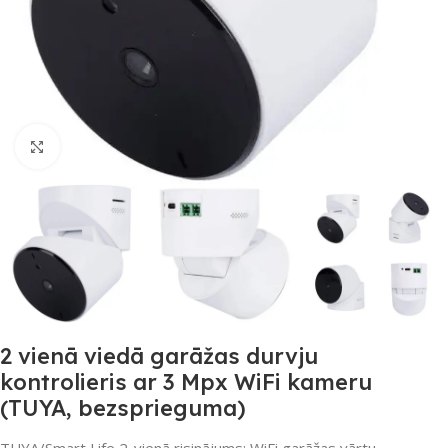
Noklikšķiniet, lai palielinātu
2 vienā viedā garāžas durvju
kontrolieris ar 3 Mpx WiFi kameru
(TUYA, bezsprieguma)