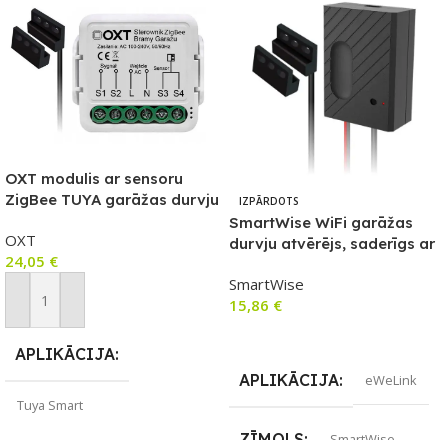
OXT modulis ar sensoru
ZigBee TUYA garāžas durvju
IZPĀRDOTS
motoram (T250G)
SmartWise WiFi garāžas
OXT
durvju atvērējs, saderīgs ar
24,05
€
eWeLink, ar statusa sensoru
SmartWise
(Lite versija)
15,86
€
Pievienot Grozam
Lasīt Vairāk
APLIKĀCIJA
APLIKĀCIJA
eWeLink
Tuya Smart
ZĪMOLS
SmartWise