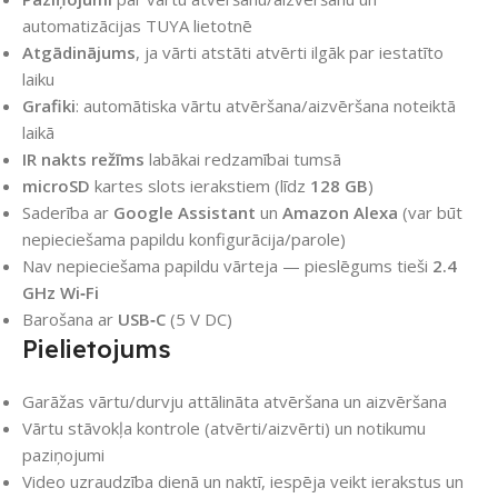
automatizācijas TUYA lietotnē
Atgādinājums
, ja vārti atstāti atvērti ilgāk par iestatīto
laiku
Grafiki
: automātiska vārtu atvēršana/aizvēršana noteiktā
laikā
IR nakts režīms
labākai redzamībai tumsā
microSD
kartes slots ierakstiem (līdz
128 GB
)
Saderība ar
Google Assistant
un
Amazon Alexa
(var būt
nepieciešama papildu konfigurācija/parole)
Nav nepieciešama papildu vārteja — pieslēgums tieši
2.4
GHz Wi‑Fi
Barošana ar
USB‑C
(5 V DC)
Pielietojums
Garāžas vārtu/durvju attālināta atvēršana un aizvēršana
Vārtu stāvokļa kontrole (atvērti/aizvērti) un notikumu
paziņojumi
Video uzraudzība dienā un naktī, iespēja veikt ierakstus un