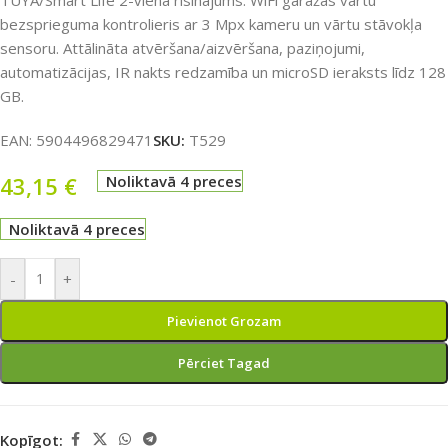
TUYA/Smart Life 2-vienā risinājums: WiFi garāžas vārtu
bezsprieguma kontrolieris ar 3 Mpx kameru un vārtu stāvokļa
sensoru. Attālināta atvēršana/aizvēršana, paziņojumi,
automatizācijas, IR nakts redzamība un microSD ieraksts līdz 128
GB.
EAN:
5904496829471
SKU:
T529
43,15
€
Noliktavā 4 preces
Noliktavā 4 preces
-
+
Pievienot Grozam
Pērciet Tagad
Kopīgot: