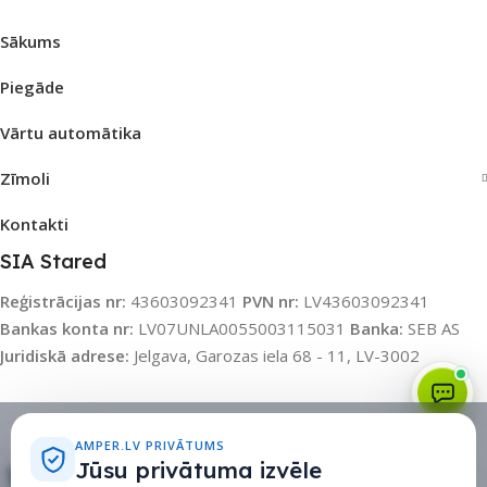
Sākums
Piegāde
Vārtu automātika
Zīmoli
Kontakti
SIA Stared
Reģistrācijas nr:
43603092341
PVN nr:
LV43603092341
Bankas konta nr:
LV07UNLA0055003115031
Banka:
SEB AS
Juridiskā adrese:
Jelgava, Garozas iela 68 - 11, LV-3002
Sīkdatņu politika
•
Sīkdatņu iestatījumi
•
Privātuma politika
AMPER.LV PRIVĀTUMS
Jūsu privātuma izvēle