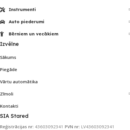
Instrumenti
Auto piederumi
Bērniem un vecākiem
Izvēlne
Sākums
Piegāde
Vārtu automātika
Zīmoli
Kontakti
SIA Stared
Reģistrācijas nr:
43603092341
PVN nr:
LV43603092341