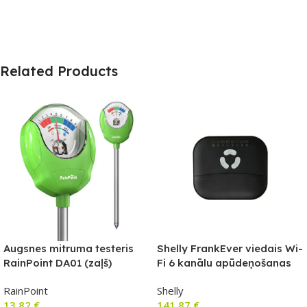
Related Products
Augsnes mitruma testeris
Shelly FrankEver viedais Wi-
RainPoint DA01 (zaļš)
Fi 6 kanālu apūdeņošanas
kontrolieris (FK-06X)
RainPoint
Shelly
13,82
€
141,87
€