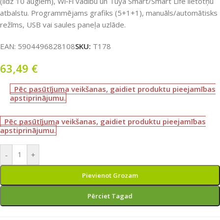
(līdz 10 augiem), Wi‑Fi vadību un Tuya Smart/Smart Life lietotņu
atbalstu. Programmējams grafiks (5+1+1), manuāls/automātisks
režīms, USB vai saules paneļa uzlāde.
EAN:
5904496828108
SKU:
T178
63,49
€
Pēc pasūtījuma veikšanas, gaidiet produktu pieejamības
apstiprinājumu.
Pēc pasūtījuma veikšanas, gaidiet produktu pieejamības
apstiprinājumu.
-
+
Pievienot Grozam
Pērciet Tagad