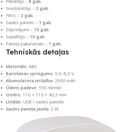
Pilinātājs –
8 gab.
Smidzinātājs –
2 gab.
Filtrs –
2 gab.
Saules panelis –
1 gab.
Stiprinājumi –
10 gab.
Sadalītājs –
10 gab.
Paneļa pakaramais –
1 gab.
Tehniskās detaļas
Materiāls:
ABS
Barošanas spriegums:
5,0–6,0 V
Akumulatora ietilpība:
2600 mAh
Ūdens padeve:
550 ml/min
Izmērs:
110 × 110 × 40,5 mm
Uzlāde:
USB / saules panelis
Saules paneļa jauda:
2 W