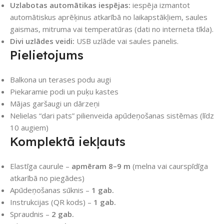
Uzlabotas automātikas iespējas:
iespēja izmantot
automātiskus aprēķinus atkarībā no laikapstākļiem, saules
gaismas, mitruma vai temperatūras (dati no interneta tīkla).
Divi uzlādes veidi:
USB uzlāde vai saules panelis.
Pielietojums
Balkona un terases podu augi
Piekaramie podi un puķu kastes
Mājas garšaugi un dārzeņi
Nelielas “dari pats” pilienveida apūdeņošanas sistēmas (līdz
10 augiem)
Komplektā iekļauts
Elastīga caurule –
apmēram 8–9 m
(melna vai caurspīdīga
atkarībā no piegādes)
Apūdeņošanas sūknis –
1 gab.
Instrukcijas (QR kods) –
1 gab.
Spraudnis –
2 gab.