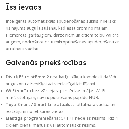
Īss ievads
Inteliģents automātiskais apūdeņošanas sūknis ir lielisks
risinājums augu laistīšanai, kad esat prom no mājām.
Piemērots garšaugiem, dārzeņiem un citiem telpu vai āra
augiem, nodrošinot ērtu mikropilināšanas apūdeņošanu ar
attālinātu vadību.
Galvenās priekšrocības
Divu ķēžu sistēma:
2 neatkarīgi sūkņu komplekti dažādu
augu zonu atsevišķai vai vienlaicīgai laistīšanai.
Wi‑Fi vadība bez vārtejas:
pieslēdzas mājas Wi‑Fi
maršrutētājam, nav nepieciešams papildu HUB.
Tuya Smart / Smart Life atbalsts:
attālināta vadība un
iestatījumi no jebkuras vietas.
Elastīga programmēšana:
5+1+1 nedēļas režīms, līdz 4
cikliem dienā, manuāls vai automātisks režīms.