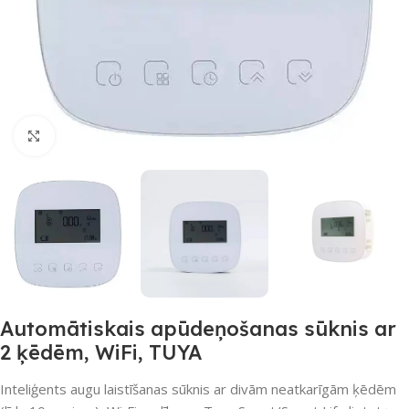
Noklikšķiniet, lai palielinātu
Automātiskais apūdeņošanas sūknis ar
2 ķēdēm, WiFi, TUYA
Inteliģents augu laistīšanas sūknis ar divām neatkarīgām ķēdēm