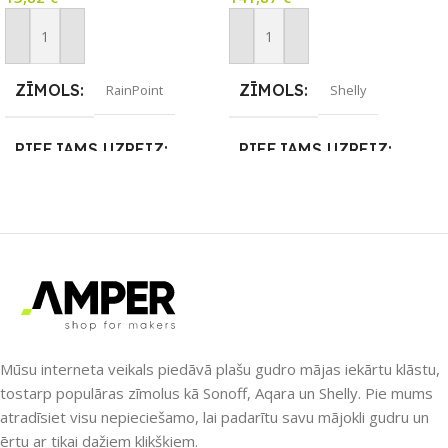
Pievienot Grozam
Pievienot Grozam
ZĪMOLS
ZĪMOLS
RainPoint
Shelly
PIEEJAMS UZREIZ
PIEEJAMS UZREIZ
Nē
Nē
UZREIZ PIEEJAMAIS
UZREIZ PIEEJAMAIS
SKAITS
SKAITS
Mūsu interneta veikals piedāvā plašu gudro mājas iekārtu klāstu,
tostarp populāras zīmolus kā Sonoff, Aqara un Shelly. Pie mums
atradīsiet visu nepieciešamo, lai padarītu savu mājokli gudru un
ērtu ar tikai dažiem klikšķiem.