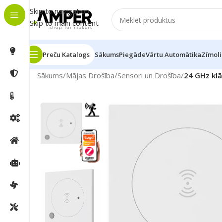
Skip to navigation
Skip to main content
Preču Katalogs
Sākums
Piegāde
Vārtu Automātika
Zīmoli
Sākums
/
Mājas Drošība
/
Sensori un Drošība
/
24 GHz klā