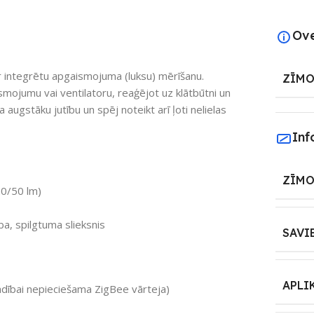
Ov
 integrētu apgaismojuma (luksu) mērīšanu.
ZĪMO
mojumu vai ventilatoru, reaģējot uz klātbūtni un
a augstāku jutību un spēj noteikt arī ļoti nelielas
Inf
ZĪMO
20/50 lm)
ba, spilgtuma slieksnis
SAVI
APLI
vadībai nepieciešama ZigBee vārteja)