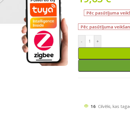
Pēc pasūtījuma veik
Pēc pasūtījuma veikšan
-
+
ātu
16
Cilvēki, kas tag