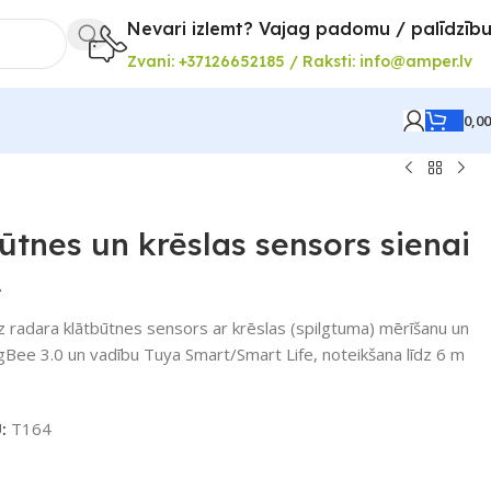
Nevari izlemt? Vajag padomu / palīdzīb
Zvani: +37126652185 / Raksti: info@amper.lv
0,0
ūtnes un krēslas sensors sienai
A
radara klātbūtnes sensors ar krēslas (spilgtuma) mērīšanu un
gBee 3.0 un vadību Tuya Smart/Smart Life, noteikšana līdz 6 m
U:
T164