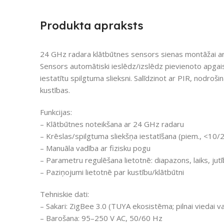
Produkta apraksts
24 GHz radara klātbūtnes sensors sienas montāžai ar
Sensors automātiski ieslēdz/izslēdz pievienoto apgais
iestatītu spilgtuma slieksni. Salīdzinot ar PIR, nodrošin
kustības.
Funkcijas:
– Klātbūtnes noteikšana ar 24 GHz radaru
– Krēslas/spilgtuma sliekšņa iestatīšana (piem., <10/
– Manuāla vadība ar fizisku pogu
– Parametru regulēšana lietotnē: diapazons, laiks, jutī
– Paziņojumi lietotnē par kustību/klātbūtni
Tehniskie dati:
– Sakari: ZigBee 3.0 (TUYA ekosistēma; pilnai viedai 
– Barošana: 95–250 V AC, 50/60 Hz