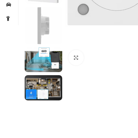
Noklikšķiniet, lai palielin