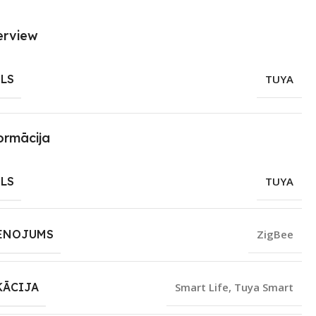
erview
LS
TUYA
ormācija
LS
TUYA
ENOJUMS
ZigBee
KĀCIJA
Smart Life
,
Tuya Smart