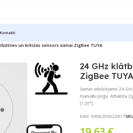
Kontakti
tbūtnes un krēslas sensors sienai ZigBee TUYA
24 GHz klātb
ZigBee TUY
Sienas iebūvējams 24 GHz 
manuālu pogu. Atbalsta Zi
(120°).
EAN:
5906203622917
SK
19,63
€