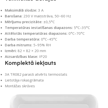
Maksimālā slodze:
3 A
Barošana:
230 V maiņstrāva, 50~60 Hz
Mērījumu precizitāte:
±0,5°C
Temperatūras iestatīšanas diapazons:
5°C–35°C
Attēlotās temperatūras diapazons:
0°C–70°C
Darba temperatūra:
0°C–45°C
Darba mitrums:
5–95% RH
Izmēri:
82 × 82 × 20 mm
Aizsardzības klase:
IP20
Komplektā iekļauts
3A TR082 parasti atvērts termostats
Lietotāja rokasgrāmata
Montāžas skrūves