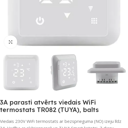
Noklikšķiniet, lai palielinātu
3A parasti atvērts viedais WiFi
termostats TR082 (TUYA), balts
Viedais 230V WiFi termostats ar bezsprieguma (NO) izeju līdz
3A. Vadība ar skārienpaneli un TUYA Smart lietotni, 7 dienu