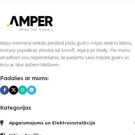
PIEEJAMS UZREIZ
Jā
PIEEJAMS UZREIZ
UZREIZ PIEEJAMAIS
Nē
SKAITS
Mūsu interneta veikals piedāvā plašu gudro mājas iekārtu klāstu,
UZREIZ PIEEJAMAIS
4
SKAITS
tostarp populāras zīmolus kā Sonoff, Aqara un Shelly. Pie mums
atradīsiet visu nepieciešamo, lai padarītu savu mājokli gudru un
ērtu ar tikai dažiem klikšķiem.
Padalies ar mums:
Kategorijas
Apgaismojums un Elektroinstalācija