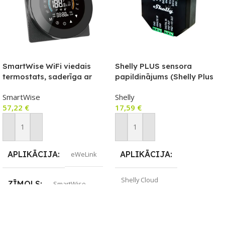
SmartWise WiFi viedais
Shelly PLUS sensora
termostats, saderīga ar
papildinājums (Shelly Plus
lietotni COLOR eWeLink, C
sērijas relejiem)
SmartWise
Shelly
tips (sausais kontakts),
57,22
€
17,59
€
melns priekšējais panelis,
krāsains skārienekrāns
Pievienot Grozam
Pievienot Grozam
APLIKĀCIJA
APLIKĀCIJA
eWeLink
Shelly Cloud
ZĪMOLS
SmartWise
ZĪMOLS
Shelly
SAVIENOJUMS
Wi-Fi