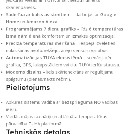
skārienpanelis.
Saderība ar balss asistentiem
– darbojas ar
Google
Home
un
Amazon Alexa
.
Programmējams 7 dienu grafiks
– līdz
6 temperatūras
izmaiņām dienā
komfortam un izmaksu optimizācijai.
Precīza temperatūras mērīšana
– iespēja izvēlēties
nolasīšanas avotu: iekšējo, ārējo sensoru vai abus.
Automatizācijas TUYA ekosistēmā
– scenāriji pēc
grafika, GPS, laikapstākļiem vai citu TUYA ierīču statusa.
Moderns dizains
– liels skārienekrāns ar regulējamu
spilgtumu (dienas/nakts režīmi).
Pielietojums
Apkures sistēmu vadība ar
bezsprieguma NO
vadības
ieeju.
Viedās mājas scenāriji un attālināta temperatūras
pārvaldība TUYA platformā.
Tehniskās detaļas