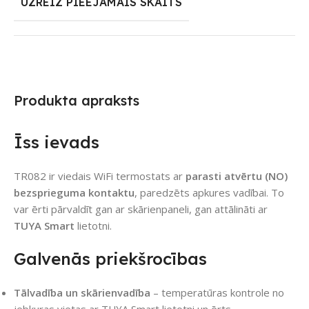
UZREIZ PIEEJAMAIS SKAITS
Produkta apraksts
Īss ievads
TR082 ir viedais WiFi termostats ar
parasti atvērtu (NO)
bezsprieguma kontaktu
, paredzēts apkures vadībai. To
var ērti pārvaldīt gan ar skārienpaneli, gan attālināti ar
TUYA Smart
lietotni.
Galvenās priekšrocības
Tālvadība un skārienvadība
– temperatūras kontrole no
jebkuras vietas ar TUYA Smart lietotni un ērts