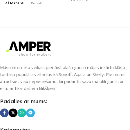
ZĪMOLS
Sonoff
ZĪMOLS
Sonoff
SAVIENOJUMS
Wi-Fi
SAVIENOJUMS
PIEEJAMS UZREIZ
Jā
RF raidītājs
UZREIZ PIEEJAMAIS
SKAITS
APLIKĀCIJA
eWeLink
Mūsu interneta veikals piedāvā plašu gudro mājas iekārtu klāstu,
tostarp populāras zīmolus kā Sonoff, Aqara un Shelly. Pie mums
1
atradīsiet visu nepieciešamo, lai padarītu savu mājokli gudru un
PIEEJAMS UZREIZ
Jā
ērtu ar tikai dažiem klikšķiem.
UZREIZ PIEEJAMAIS
Padalies ar mums:
SKAITS
1
Kategorijas