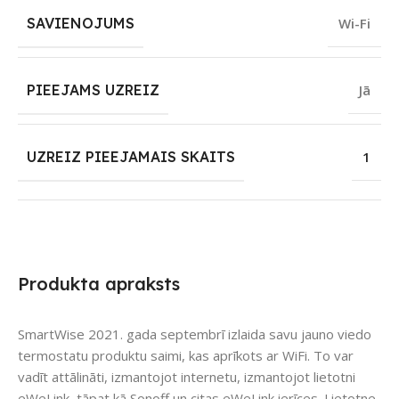
SAVIENOJUMS
Wi-Fi
PIEEJAMS UZREIZ
Jā
UZREIZ PIEEJAMAIS SKAITS
1
Produkta apraksts
SmartWise 2021. gada septembrī izlaida savu jauno viedo
termostatu produktu saimi, kas aprīkots ar WiFi. To var
vadīt attālināti, izmantojot internetu, izmantojot lietotni
eWeLink, tāpat kā Sonoff un citas eWeLink ierīces. Lietotne