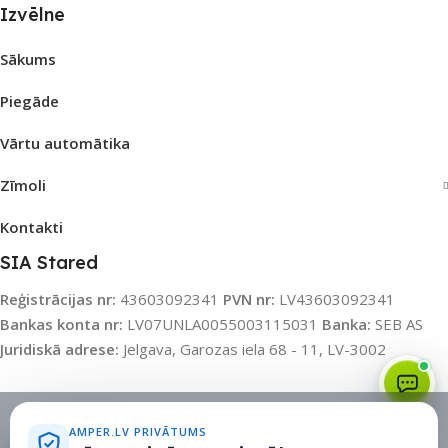
Izvēlne
Sākums
Piegāde
Vārtu automātika
Zīmoli
Kontakti
SIA Stared
Reģistrācijas nr:
43603092341
PVN nr:
LV43603092341
Bankas konta nr:
LV07UNLA0055003115031
Banka:
SEB AS
Juridiskā adrese:
Jelgava, Garozas iela 68 - 11, LV-3002
Sīkdatņu politika
•
Sīkdatņu iestatījumi
•
Privātuma politika
AMPER.LV PRIVĀTUMS