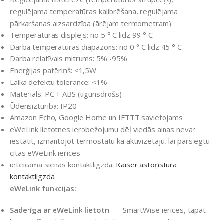
regulējama temperatūras kalibrēšana, regulējama
pārkaršanas aizsardzība (ārējam termometram)
Temperatūras displejs: no 5 ° C līdz 99 ° C
Darba temperatūras diapazons: no 0 ° C līdz 45 ° C
Darba relatīvais mitrums: 5% -95%
Enerģijas patēriņš: <1,5W
Laika defektu tolerance: <1%
Materiāls: PC + ABS (ugunsdrošs)
Ūdensizturība: IP20
Amazon Echo, Google Home un IFTTT savietojams
eWeLink lietotnes ierobežojumu dēļ viedās ainas nevar
iestatīt, izmantojot termostatu kā aktivizētāju, lai pārslēgtu
citas eWeLink ierīces
ieteicamā sienas kontaktligzda:
Kaiser astoņstūra
kontaktligzda
eWeLink funkcijas:
Saderīga ar eWeLink lietotni
— SmartWise ierīces, tāpat