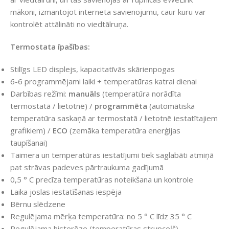
mākoni, izmantojot interneta savienojumu, caur kuru var
kontrolēt attālināti no viedtālruņa.
Termostata īpašības:
Stilīgs LED displejs, kapacitatīvās skārienpogas
6-6 programmējami laiki + temperatūras katrai dienai
Darbības režīmi:
manuāls
(temperatūra norādīta
termostatā / lietotnē) /
programmēta
(automātiska
temperatūra saskaņā ar termostatā / lietotnē iestatītajiem
grafikiem) /
ECO
(zemāka temperatūra enerģijas
taupīšanai)
Taimera un temperatūras iestatījumi tiek saglabāti atmiņā
pat strāvas padeves pārtraukuma gadījumā
0,5 ° C precīza temperatūras noteikšana un kontrole
Laika joslas iestatīšanas iespēja
Bērnu slēdzene
Regulējama mērķa temperatūra: no 5 ° C līdz 35 ° C
Regulējama histerēze (temperatūras strupceļš),