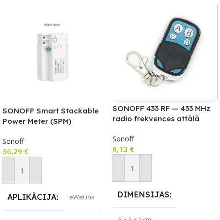
SONOFF 433 RF — 433 MHz
SONOFF Smart Stackable
radio frekvences attālā
Power Meter (SPM)
vadība
GALVENĀ ierīce
Sonoff
Sonoff
6,13
€
36,29
€
Pievienot Grozam
Pievienot Grozam
DIMENSIJAS
APLIKĀCIJA
eWeLink
5 × 3 × 1 cm