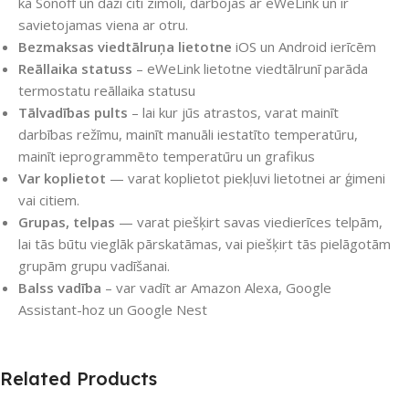
kā Sonoff un daži citi zīmoli, darbojas ar eWeLink un ir
savietojamas viena ar otru.
Bezmaksas viedtālruņa lietotne
iOS un Android ierīcēm
Reāllaika statuss
– eWeLink lietotne viedtālrunī parāda
termostatu reāllaika statusu
Tālvadības pults
– lai kur jūs atrastos, varat mainīt
darbības režīmu, mainīt manuāli iestatīto temperatūru,
mainīt ieprogrammēto temperatūru un grafikus
Var koplietot
— varat koplietot piekļuvi lietotnei ar ģimeni
vai citiem.
Grupas, telpas
— varat piešķirt savas viedierīces telpām,
lai tās būtu vieglāk pārskatāmas, vai piešķirt tās pielāgotām
grupām grupu vadīšanai.
Balss vadība
– var vadīt ar Amazon Alexa, Google
Assistant-hoz un Google Nest
Related Products