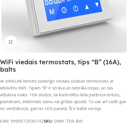
Noklikšķiniet, lai palielinātu
WiFi viedais termostats, tips “B” (16A),
balts
Ar eWeLink lietotni saderīgs viedais istabas termostats ar
iebūvētu WiFi. Tipam “B” ir strāva un neitrāla izejas, un tas
atbalsta maks. 16A slodze, lai kontrolētu liela patēriņa ierīces,
piemēram, elektrisko sienu vai grīdas apsildi. To var arī vadīt gan
no viedtālruņa, gan no LED paneļa. Šī ir baltā versija.
EAN:
5999572030742
SKU:
SMW-TER-BW