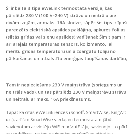
Šī ir baltā
B tipa eWeLink termostata versija, kas
pārslēdz 230 V (100 V–240 V) strāvu un neitrālu pie
divām izejām, ar maks. 16A slodze, tāpēc šis tips ir īpaši
paredzēts elektriskā apsildes paklājiņa, apkures folijas
(siltās grīdas vai sienu apsildes) vadīšanai; Šim tipam ir
arī ārējais temperatūras sensors, ko izmanto, lai
mērītu grīdas temperatūru un aizsargātu foliju no
pārkaršanas un atbalstītu enerģijas taupīšanas darbību;
Tam ir nepieciešams 230 V maiņstrāva (spriegums un
neitrāls vads), un tas pārslēdz 230 V maiņstrāvu strāvu
un neitrālu ar maks. 16A priekšnesums.
Tāpat kā citas eWeLink ierīces (Sonoff, SmartWise, KingArt
u.c.), arī šim SmartWise viedajam termostatam jābūt
savienotam ar vietējo WiFi maršrutētāju, savienojot to pārī
ar viedtālruni, un tas savienojas ar rūpnīcas eWeLink