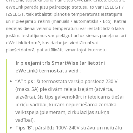
eWeLink parāda jūsu pašreizējo statusu, to var IESLĒGT /
IZSLĒGT, tiek atbalstīti plānotie temperatūras iestatījumi
un ir pieejami 3 režīmi (manuāls / automātisks / Eco). Katrai
nedēļas dienai vēlamo temperatūru var iestatīt līdz 6 laika
joslām. Iestatījumus var pielāgot arī uz sienas paneļa un arī
eWeLink lietotnē, kas darbojas viedtālrunī vai
planšetdatorā, pat attālināti, izmantojot internetu.
Ir pieejami trīs SmartWise (ar lietotni
eWeLink) termostatu veidi:
“A” tips
: šī termostata versija pārslēdz 230 V
(maks. 5A) pie divām releja izejām (atvērta,
aizvērta), šis tips galvenokārt ir ieteicams tiešai
ierīču vadībai, kurām nepieciešama zemāka
veiktspēja (piemēram, cirkulācijas sūkņa
vadībai),
Tips ‘B’
: pārslēdz 100V-240V strāvu un neitrālu