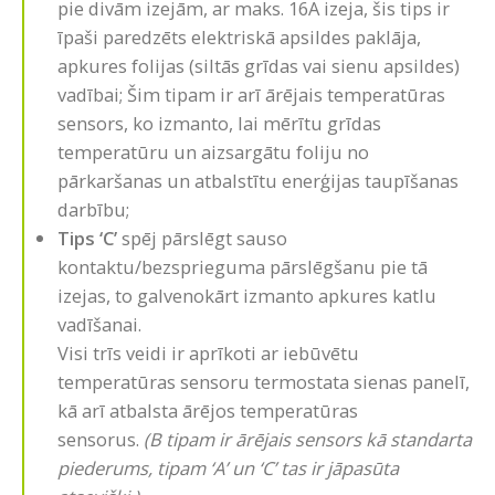
pie divām izejām, ar maks. 16A izeja, šis tips ir
īpaši paredzēts elektriskā apsildes paklāja,
apkures folijas (siltās grīdas vai sienu apsildes)
vadībai; Šim tipam ir arī ārējais temperatūras
sensors, ko izmanto, lai mērītu grīdas
temperatūru un aizsargātu foliju no
pārkaršanas un atbalstītu enerģijas taupīšanas
darbību;
Tips ‘C’
spēj pārslēgt sauso
kontaktu/bezsprieguma pārslēgšanu pie tā
izejas, to galvenokārt izmanto apkures katlu
vadīšanai.
Visi trīs veidi ir aprīkoti ar iebūvētu
temperatūras sensoru termostata sienas panelī,
kā arī atbalsta ārējos temperatūras
sensorus.
(B tipam ir ārējais sensors kā standarta
piederums, tipam ‘A’ un ‘C’ tas ir jāpasūta