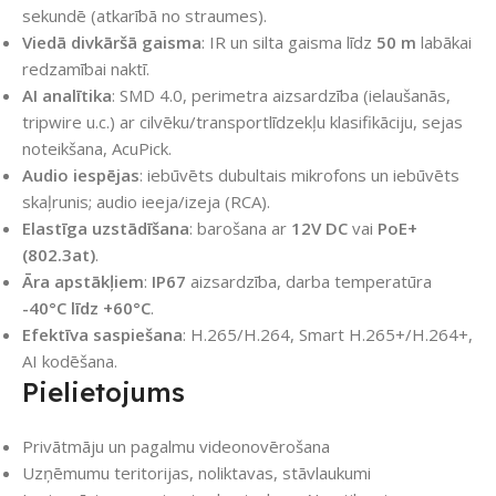
sekundē (atkarībā no straumes).
Viedā divkāršā gaisma
: IR un silta gaisma līdz
50 m
labākai
redzamībai naktī.
AI analītika
: SMD 4.0, perimetra aizsardzība (ielaušanās,
tripwire u.c.) ar cilvēku/transportlīdzekļu klasifikāciju, sejas
noteikšana, AcuPick.
Audio iespējas
: iebūvēts dubultais mikrofons un iebūvēts
skaļrunis; audio ieeja/izeja (RCA).
Elastīga uzstādīšana
: barošana ar
12V DC
vai
PoE+
(802.3at)
.
Āra apstākļiem
:
IP67
aizsardzība, darba temperatūra
-40°C līdz +60°C
.
Efektīva saspiešana
: H.265/H.264, Smart H.265+/H.264+,
AI kodēšana.
Pielietojums
Privātmāju un pagalmu videonovērošana
Uzņēmumu teritorijas, noliktavas, stāvlaukumi