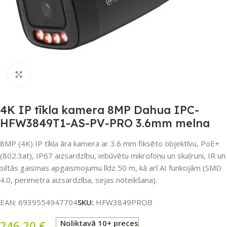
Noklikšķiniet, lai palielinātu
4K IP tīkla kamera 8MP Dahua IPC-
HFW3849T1-AS-PV-PRO 3.6mm melna
8MP (4K) IP tīkla āra kamera ar 3.6 mm fiksēto objektīvu, PoE+
(802.3at), IP67 aizsardzību, iebūvētu mikrofonu un skaļruni, IR un
siltās gaismas apgaismojumu līdz 50 m, kā arī AI funkcijām (SMD
4.0, perimetra aizsardzība, sejas noteikšana).
EAN:
6939554947704
SKU:
HFW3849PROB
246,20
€
Noliktavā 10+ preces