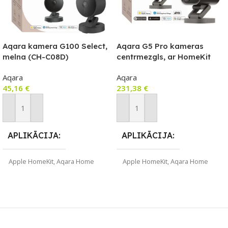
Aqara kamera G100 Select,
Aqara G5 Pro kameras
melna (CH-C08D)
centrmezgls, ar HomeKit
Secure Video saderīga
Aqara
Aqara
kamera ar iebūvētu Zigbee
45,16
€
231,38
€
un Thread vārteju, Wi-Fi
versija, pelēka
Pievienot Grozam
Pievienot Grozam
APLIKĀCIJA
APLIKĀCIJA
Apple HomeKit
,
Aqara Home
Apple HomeKit
,
Aqara Home
ZĪMOLS
ZĪMOLS
Aqara
Aqara
SAVIENOJUMS
SAVIENOJUMS
Wi-Fi