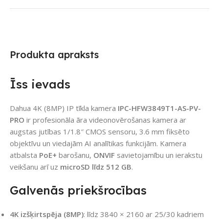
Produkta apraksts
Īss ievads
Dahua 4K (8MP) IP tīkla kamera
IPC-HFW3849T1-AS-PV-
PRO
ir profesionāla āra videonovērošanas kamera ar
augstas jutības 1/1.8″ CMOS sensoru, 3.6 mm fiksēto
objektīvu un viedajām AI analītikas funkcijām. Kamera
atbalsta
PoE+
barošanu,
ONVIF
savietojamību un ierakstu
veikšanu arī uz
microSD līdz 512 GB
.
Galvenās priekšrocības
4K izšķirtspēja (8MP)
: līdz 3840 × 2160 ar 25/30 kadriem