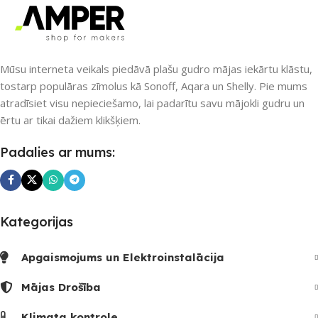
Matter
,
Wi-Fi
PIEEJAMS UZREIZ
PIEEJAMS UZREIZ
Nē
Mūsu interneta veikals piedāvā plašu gudro mājas iekārtu klāstu,
tostarp populāras zīmolus kā Sonoff, Aqara un Shelly. Pie mums
Nē
atradīsiet visu nepieciešamo, lai padarītu savu mājokli gudru un
UZREIZ PIEEJAMAIS
ērtu ar tikai dažiem klikšķiem.
SKAITS
UZREIZ PIEEJAMAIS
Padalies ar mums:
SKAITS
Kategorijas
Apgaismojums un Elektroinstalācija
Mājas Drošība
Klimata kontrole