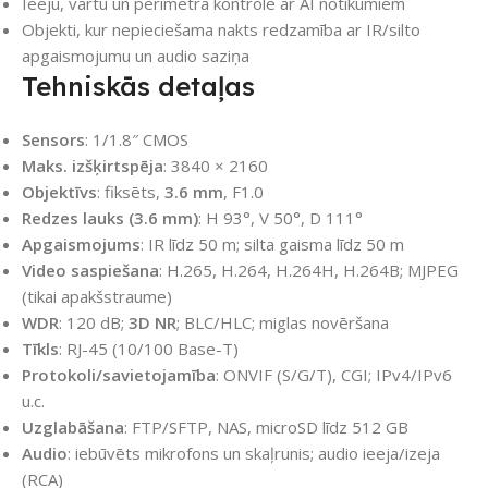
Ieeju, vārtu un perimetra kontrole ar AI notikumiem
Objekti, kur nepieciešama nakts redzamība ar IR/silto
apgaismojumu un audio saziņa
Tehniskās detaļas
Sensors
: 1/1.8″ CMOS
Maks. izšķirtspēja
: 3840 × 2160
Objektīvs
: fiksēts,
3.6 mm
, F1.0
Redzes lauks (3.6 mm)
: H 93°, V 50°, D 111°
Apgaismojums
: IR līdz 50 m; silta gaisma līdz 50 m
Video saspiešana
: H.265, H.264, H.264H, H.264B; MJPEG
(tikai apakšstraume)
WDR
: 120 dB;
3D NR
; BLC/HLC; miglas novēršana
Tīkls
: RJ-45 (10/100 Base-T)
Protokoli/savietojamība
: ONVIF (S/G/T), CGI; IPv4/IPv6
u.c.
Uzglabāšana
: FTP/SFTP, NAS, microSD līdz 512 GB
Audio
: iebūvēts mikrofons un skaļrunis; audio ieeja/izeja
(RCA)