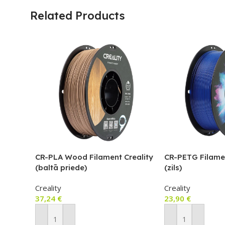
Related Products
CR-PLA Wood Filament Creality
CR-PETG Filamen
(baltā priede)
(zils)
Creality
Creality
37,24
€
23,90
€
Pievienot Grozam
Pievienot Groza