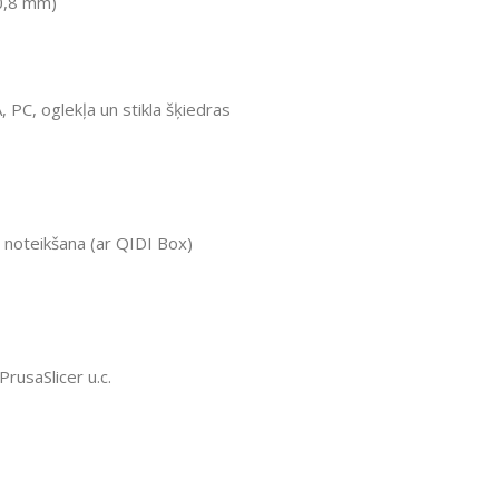
 0,8 mm)
PC, oglekļa un stikla šķiedras
 noteikšana (ar QIDI Box)
PrusaSlicer u.c.