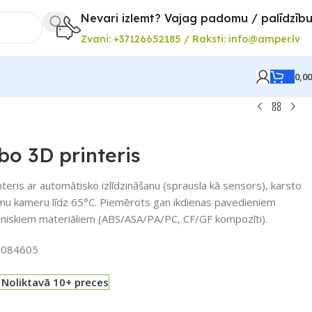
Nevari izlemt? Vajag padomu / palīdzīb
Zvani: +37126652185 / Raksti: info@amper.lv
0,0
o 3D printeris
eris ar automātisko izlīdzināšanu (sprausla kā sensors), karsto
āmu kameru līdz 65°C. Piemērots gan ikdienas pavedieniem
iskiem materiāliem (ABS/ASA/PA/PC, CF/GF kompozīti).
:
084605
Noliktavā 10+ preces