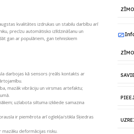
ZĪMO
augstas kvalitātes izdrukas un stabilu darbību arī
iku, precīzu automātisko izlīdzināšanu un
Inf
ādāt gan ar populāriem, gan tehniskiem
ZĪMO
la darbojas kā sensors (reāls kontakts ar
SAVI
ārtojamību.
ba, mazāk vibrāciju un virsmas artefaktu;
rumā.
PIEE
liem; uzlabota siltuma izkliede samazina
rausla ir piemērota arī oglekļa/stikla šķiedras
UZRE
r mazāku deformācijas risku.