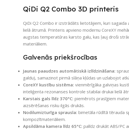
QiDi Q2 Combo 3D printeris
QiDi Q2 Combo ir izstrādāts lietotājiem, kuri sagaida 
lielā ātrumā. Printeris apvieno modernu CoreXY mehān
augstas temperatūras karsto galu, kas ļauj droši str
materiāliem.
Galvenās priekšrocības
Jaunas paaudzes automātiskā izlīdzināšana:
spraus
galdu), samazinot pirmā slāņa kļūdas un uzlabojot atk
CoreXY kustību sistēma:
vienmērīgāka galviņas kustī
inteliģenta rezonanses kontrole stabilai drukai lielā āt
Karstais gals līdz 370°C:
piemērots prasīgiem materiā
aizsērēšanas risku ilgās drukās.
Nodilumizturīga sprausla:
bimetāla rūdītā tērauda sp
kompozītmateriāliem.
Apsildāma kamera līdz 65°C:
palīdz drukāt ABS/PC a