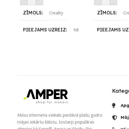
ZĪMOLS
ZĪMOLS
Creality
Cre
PIEEJAMS UZREIZ
PIEEJAMS UZ
Nē
UZREIZ PIEEJAMAIS
UZREIZ PIEE
SKAITS
SKAITS
Katego
Apg
Mūsu interneta veikals piedāvā plašu gudro
Māj
mājas iekārtu klāstu, tostarp populāras
zīmolus kā Sonoff, Aqara un Shelly. Pie