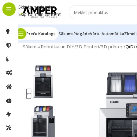
Skip to navigation
Skip to main content
Preču Katalogs
Sākums
Piegāde
Vārtu Automātika
Zīmoli
Sākums
/
Robotika un DIY
/
3D Printeri
/
3D printeri
/
QiDi