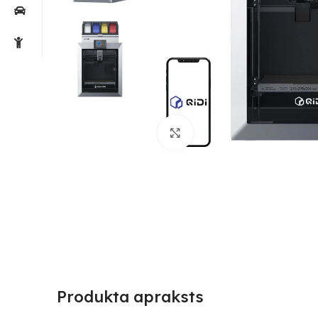
Noklikšķiniet, lai palielin
Produkta apraksts