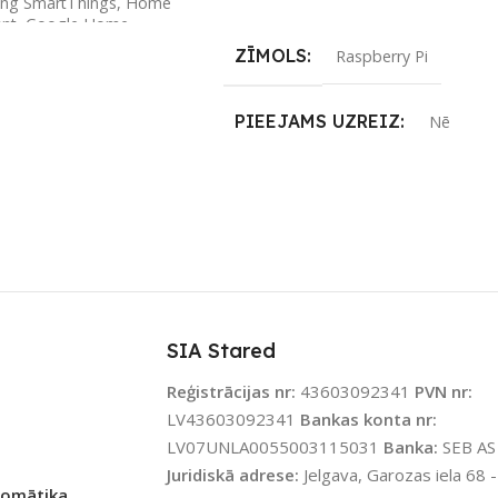
ng SmartThings
,
Home
Lasīt Vairāk
ant
,
Google Home
,
n Alexa
ZĪMOLS
Raspberry Pi
LS
Z-Wave.Me
PIEEJAMS UZREIZ
Nē
ENOJUMS
Z-Wave
UZREIZ PIEEJAMAIS
SKAITS
JAMS UZREIZ
Nē
IZ PIEEJAMAIS
TS
SIA Stared
Reģistrācijas nr:
43603092341
PVN nr:
LV43603092341
Bankas konta nr:
LV07UNLA0055003115031
Banka:
SEB AS
Juridiskā adrese:
Jelgava, Garozas iela 68 -
tomātika