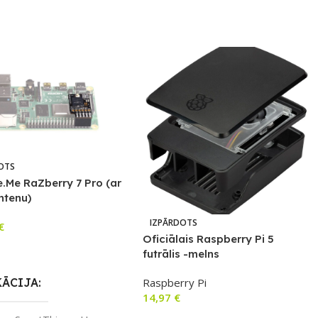
OTS
.Me RaZberry 7 Pro (ar
ntenu)
IZPĀRDOTS
€
Oficiālais Raspberry Pi 5
airāk
futrālis -melns
Raspberry Pi
KĀCIJA
14,97
€