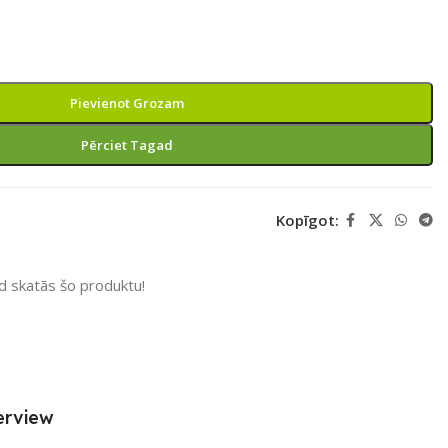
Pievienot Grozam
Pērciet Tagad
Kopīgot:
ad skatās šo produktu!
erview