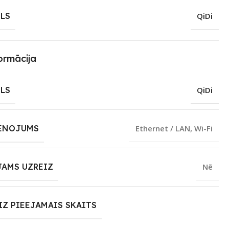
LS
QiDi
ormācija
LS
QiDi
ENOJUMS
Ethernet / LAN
,
Wi-Fi
JAMS UZREIZ
Nē
IZ PIEEJAMAIS SKAITS