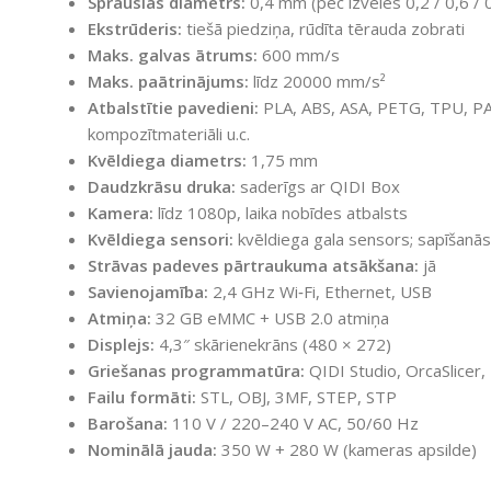
Sprauslas diametrs:
0,4 mm (pēc izvēles 0,2 / 0,6 /
Ekstrūderis:
tiešā piedziņa, rūdīta tērauda zobrati
Maks. galvas ātrums:
600 mm/s
Maks. paātrinājums:
līdz 20000 mm/s²
Atbalstītie pavedieni:
PLA, ABS, ASA, PETG, TPU, PA, 
kompozītmateriāli u.c.
Kvēldiega diametrs:
1,75 mm
Daudzkrāsu druka:
saderīgs ar QIDI Box
Kamera:
līdz 1080p, laika nobīdes atbalsts
Kvēldiega sensori:
kvēldiega gala sensors; sapīšanās
Strāvas padeves pārtraukuma atsākšana:
jā
Savienojamība:
2,4 GHz Wi‑Fi, Ethernet, USB
Atmiņa:
32 GB eMMC + USB 2.0 atmiņa
Displejs:
4,3″ skārienekrāns (480 × 272)
Griešanas programmatūra:
QIDI Studio, OrcaSlicer, 
Failu formāti:
STL, OBJ, 3MF, STEP, STP
Barošana:
110 V / 220–240 V AC, 50/60 Hz
Nominālā jauda:
350 W + 280 W (kameras apsilde)