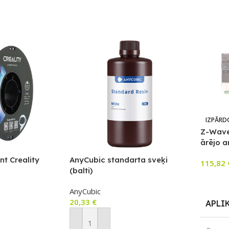
IZPĀRD
Z-Wave
ārējo a
t Creality
AnyCubic standarta sveķi
115,82
(balti)
Lasīt V
AnyCubic
20,33
€
APLI
m
Pievienot Grozam