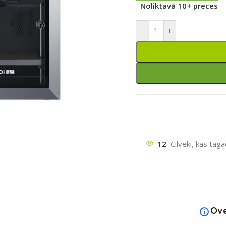
Noliktavā 10+ preces
-
+
ātu
12
Cilvēki, kas tag
Ov