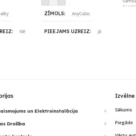
Samsu
Assist
Amazo
ZĪMOLS
ality
AnyCubic
ZĪMO
REIZ
PIEEJAMS UZREIZ
Nē
Jā
SAVI
JAMAIS
UZREIZ PIEEJAMAIS
SKAITS
PIEE
3
UZRE
SKAI
rijas
Izvēlne
Sākums
aismojums un Elektroinstalācija
Piegāde
as Drošība
Vārtu au