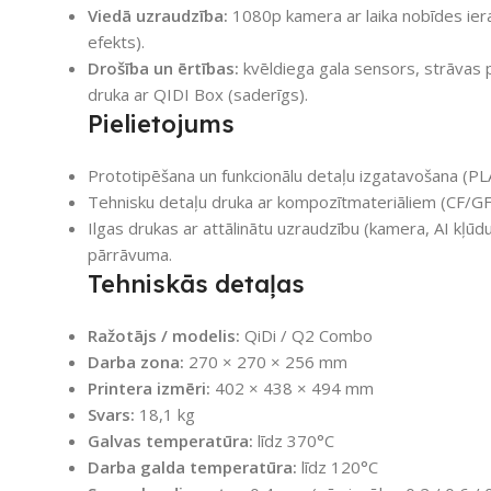
Viedā uzraudzība:
1080p kamera ar laika nobīdes iera
efekts).
Drošība un ērtības:
kvēldiega gala sensors, strāvas
druka ar QIDI Box (saderīgs).
Pielietojums
Prototipēšana un funkcionālu detaļu izgatavošana (PLA
Tehnisku detaļu druka ar kompozītmateriāliem (CF/GF)
Ilgas drukas ar attālinātu uzraudzību (kamera, AI kļū
pārrāvuma.
Tehniskās detaļas
Ražotājs / modelis:
QiDi / Q2 Combo
Darba zona:
270 × 270 × 256 mm
Printera izmēri:
402 × 438 × 494 mm
Svars:
18,1 kg
Galvas temperatūra:
līdz 370°C
Darba galda temperatūra:
līdz 120°C