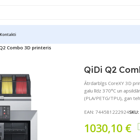
Kontakti
 Q2 Combo 3D printeris
QiDi Q2 Comb
Ātrdarbīgs CoreXY 3D print
galu līdz 370°C un apsild
(PLA/PETG/TPU), gan tehn
EAN:
744581222924
SKU
1030,10
€