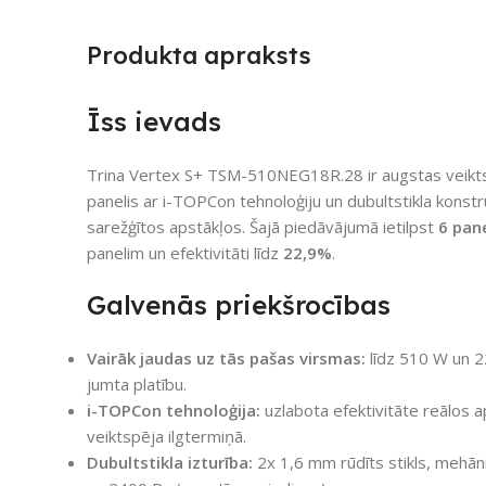
Produkta apraksts
Īss ievads
Trina Vertex S+ TSM-510NEG18R.28 ir augstas veiktsp
panelis ar i-TOPCon tehnoloģiju un dubultstikla konstr
sarežģītos apstākļos. Šajā piedāvājumā ietilpst
6 pan
panelim un efektivitāti līdz
22,9%
.
Galvenās priekšrocības
Vairāk jaudas uz tās pašas virsmas:
līdz 510 W un 2
jumta platību.
i-TOPCon tehnoloģija:
uzlabota efektivitāte reālos a
veiktspēja ilgtermiņā.
Dubultstikla izturība:
2x 1,6 mm rūdīts stikls, mehāni