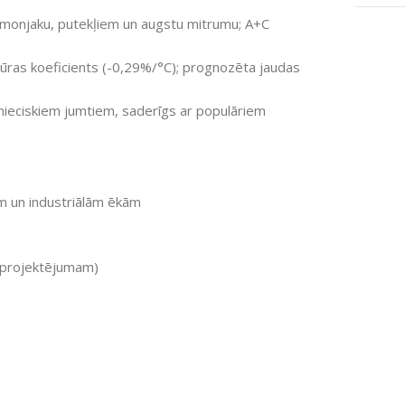
 amonjaku, putekļiem un augstu mitrumu; A+C
as koeficients (-0,29%/°C); prognozēta jaudas
ieciskiem jumtiem, saderīgs ar populāriem
ām un industriālām ēkām
i projektējumam)