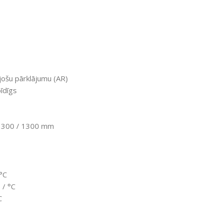
jošu pārklājumu (AR)
pīdīgs
i 1300 / 1300 mm
°C
 / °C
C