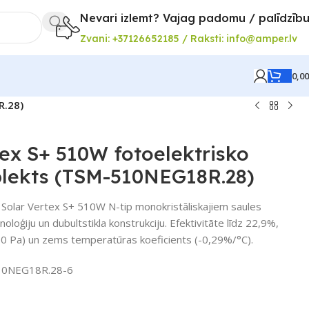
Nevari izlemt? Vajag padomu / palīdzīb
Zvani: +37126652185 / Raksti: info@amper.lv
0,0
R.28)
tex S+ 510W fotoelektrisko
lekts (TSM-510NEG18R.28)
 Solar Vertex S+ 510W N-tip monokristāliskajiem saules
loģiju un dubultstikla konstrukciju. Efektivitāte līdz 22,9%,
00 Pa) un zems temperatūras koeficients (-0,29%/°C).
0NEG18R.28-6