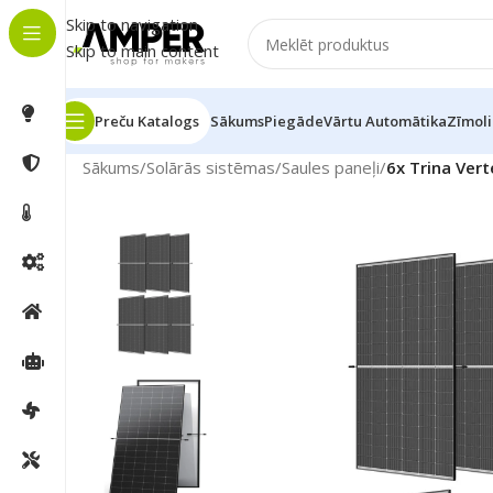
Skip to navigation
Skip to main content
Preču Katalogs
Sākums
Piegāde
Vārtu Automātika
Zīmoli
Sākums
/
Solārās sistēmas
/
Saules paneļi
/
6x Trina Ver