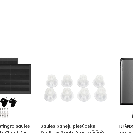
tingro saules
Saules paneļu piesūcekņi
IZPĀRD
s (2 gab.) +
EcoFlow 8 gab. (caurspīdīgi)