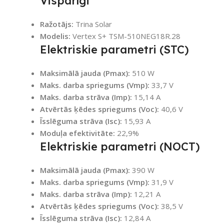
Vispārīgi
Ražotājs:
Trina Solar
Modelis:
Vertex S+ TSM-510NEG18R.28
Elektriskie parametri (STC)
Maksimālā jauda (Pmax):
510 W
Maks. darba spriegums (Vmp):
33,7 V
Maks. darba strāva (Imp):
15,14 A
Atvērtās ķēdes spriegums (Voc):
40,6 V
Īsslēguma strāva (Isc):
15,93 A
Moduļa efektivitāte:
22,9%
Elektriskie parametri (NOCT)
Maksimālā jauda (Pmax):
390 W
Maks. darba spriegums (Vmp):
31,9 V
Maks. darba strāva (Imp):
12,21 A
Atvērtās ķēdes spriegums (Voc):
38,5 V
Īsslēguma strāva (Isc):
12,84 A