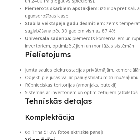
un 2400 Pa (negatīvs spiediens).
Piemērots skarbiem apstākļiem:
izturība pret sāli,
ugunsdrošības klase.
Stabila veiktspēja gadu desmitiem:
zems temperatūr
saglabāšana pēc 30 gadiem vismaz 87,4%.
Universāla saderība:
piemērots komerciāliem un rūpn
invertoriem, optimizētājiem un montāžas sistēmām.
Pielietojums
Jumta saules elektrostacijas privātmājām, komerciāl
Objekti pie jūras vai ar paaugstinātu mitrumu/sāļumu
Rūpnieciskas teritorijas (amonjaks, putekļi)
Sistēmas ar invertoriem un optimizētājiem (atbilstoš
Tehniskās detaļas
Komplektācija
6x Trina 510W fotoelektriskie paneļi