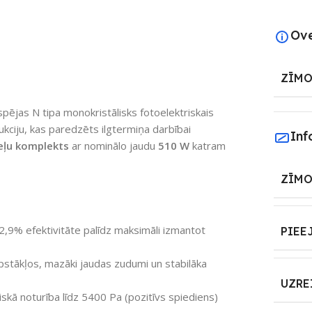
Ov
ZĪMO
ējas N tipa monokristālisks fotoelektriskais
ukciju, kas paredzēts ilgtermiņa darbībai
Inf
eļu komplekts
ar nominālo jaudu
510 W
katram
ZĪMO
2,9% efektivitāte palīdz maksimāli izmantot
PIEE
pstākļos, mazāki jaudas zudumi un stabilāka
UZRE
skā noturība līdz 5400 Pa (pozitīvs spiediens)