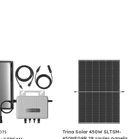
Trina Solar 450W SLTSM-
OTS
450NEG9R.28 saules panelis