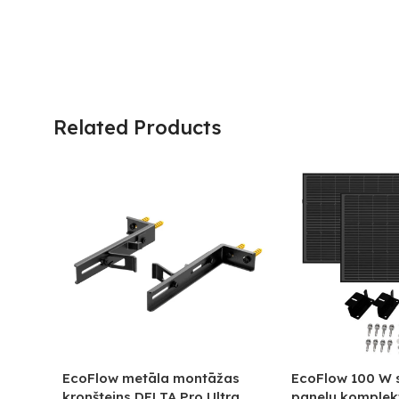
Related Products
EcoFlow metāla montāžas
EcoFlow 100 W s
kronšteins DELTA Pro Ultra
paneļu komplekt