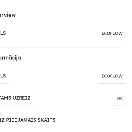
erview
LS
ECOFLOW
ormācija
LS
ECOFLOW
JAMS UZREIZ
Nē
IZ PIEEJAMAIS SKAITS