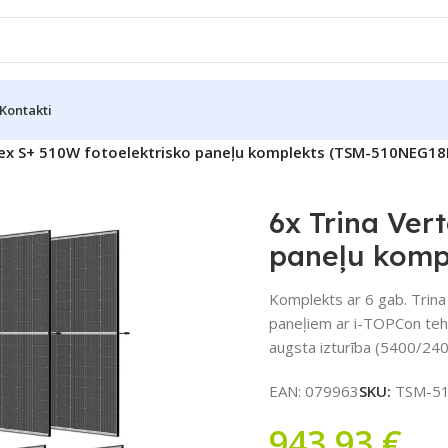
Kontakti
tex S+ 510W fotoelektrisko paneļu komplekts (TSM-510NEG18
6x Trina Ver
paneļu komp
Komplekts ar 6 gab. Trina
paneļiem ar i-TOPCon tehno
augsta izturība (5400/24
EAN:
079963
SKU:
TSM-51
943,93
€