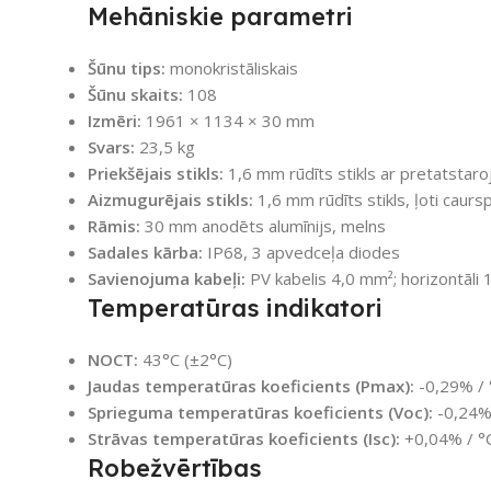
Mehāniskie parametri
Šūnu tips:
monokristāliskais
Šūnu skaits:
108
Izmēri:
1961 × 1134 × 30 mm
Svars:
23,5 kg
Priekšējais stikls:
1,6 mm rūdīts stikls ar pretatstaro
Aizmugurējais stikls:
1,6 mm rūdīts stikls, ļoti caurs
Rāmis:
30 mm anodēts alumīnijs, melns
Sadales kārba:
IP68, 3 apvedceļa diodes
Savienojuma kabeļi:
PV kabelis 4,0 mm²; horizontāl
Temperatūras indikatori
NOCT:
43°C (±2°C)
Jaudas temperatūras koeficients (Pmax):
-0,29% / 
Sprieguma temperatūras koeficients (Voc):
-0,24%
Strāvas temperatūras koeficients (Isc):
+0,04% / °
Robežvērtības