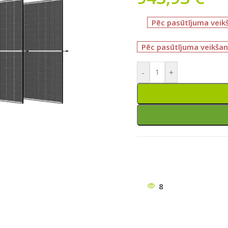
Pēc pasūtījuma veik
Pēc pasūtījuma veikšan
-
+
ātu
8