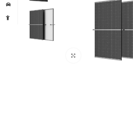
Noklikšķiniet, lai palielin