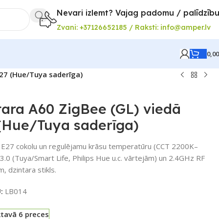
Nevari izlemt? Vajag padomu / palīdzīb
Zvani: +37126652185 / Raksti: info@amper.lv
0,0
E27 (Hue/Tuya saderīga)
ara A60 ZigBee (GL) viedā
 (Hue/Tuya saderīga)
 E27 cokolu un regulējamu krāsu temperatūru (CCT 2200K–
3.0 (Tuya/Smart Life, Philips Hue u.c. vārtejām) un 2.4GHz RF
, dzintara stikls.
U:
LB014
ktavā 6 preces