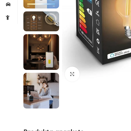
Noklikšķiniet, lai palielin