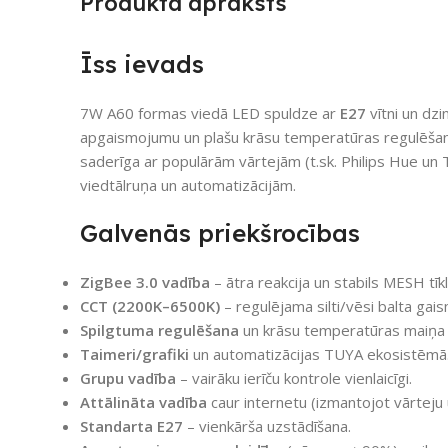
Produkta apraksts
Īss ievads
7W A60 formas viedā LED spuldze ar
E27
vītni un dz
apgaismojumu un plašu krāsu temperatūras regulēša
saderīga ar populārām vārtejām (t.sk. Philips Hue un 
viedtālruņa un automatizācijām.
Galvenās priekšrocības
ZigBee 3.0 vadība
– ātra reakcija un stabils MESH tīkl
CCT (2200K–6500K)
– regulējama silti/vēsi balta gais
Spilgtuma regulēšana
un krāsu temperatūras maiņa l
Taimeri/grafiki
un automatizācijas TUYA ekosistēmā
Grupu vadība
– vairāku ierīču kontrole vienlaicīgi.
Attālināta vadība
caur internetu (izmantojot vārteju u
Standarta E27
– vienkārša uzstādīšana.