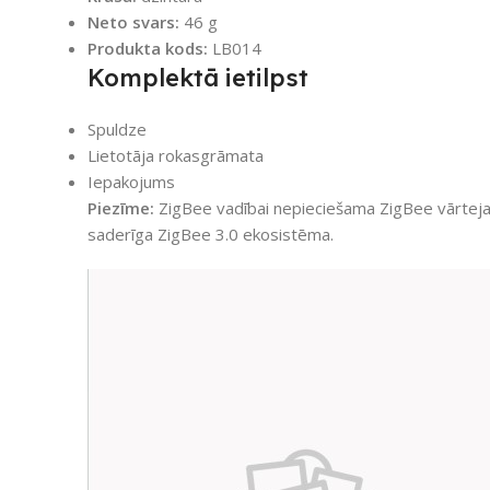
Neto svars:
46 g
Produkta kods:
LB014
Komplektā ietilpst
Spuldze
Lietotāja rokasgrāmata
Iepakojums
Piezīme:
ZigBee vadībai nepieciešama ZigBee vārteja 
saderīga ZigBee 3.0 ekosistēma.