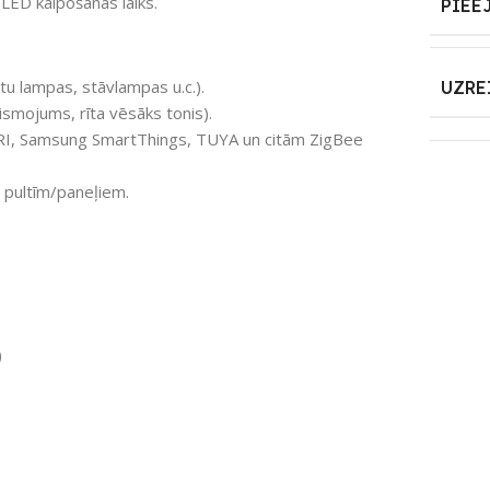
LED kalpošanas laiks.
PIEE
tu lampas, stāvlampas u.c.).
UZRE
aismojums, rīta vēsāks tonis).
RI, Samsung SmartThings, TUYA un citām ZigBee
 pultīm/paneļiem.
)