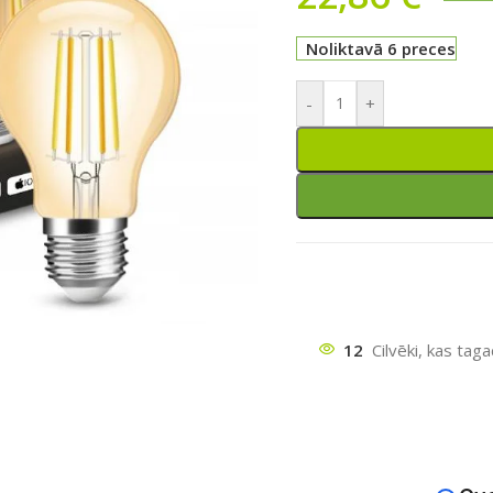
Noliktavā 6 preces
-
+
ātu
12
Cilvēki, kas tag