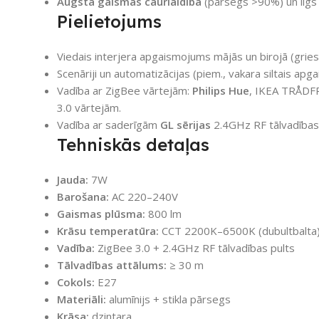
Augsta gaismas caurlaidība
(pārsegs >90%) un ilgs 
Pielietojums
Viedais interjera apgaismojums mājās un birojā (gries
Scenāriji un automatizācijas (piem., vakara siltais apg
Vadība ar ZigBee vārtejām:
Philips Hue
, IKEA TRÅDF
3.0 vārtejām.
Vadība ar saderīgām
GL sērijas
2.4GHz RF tālvadības
Tehniskās detaļas
Jauda:
7W
Barošana:
AC 220–240V
Gaismas plūsma:
800 lm
Krāsu temperatūra:
CCT 2200K–6500K (dubultbalta
Vadība:
ZigBee 3.0 + 2.4GHz RF tālvadības pults
Tālvadības attālums:
≥ 30 m
Cokols:
E27
Materiāli:
alumīnijs + stikla pārsegs
Krāsa:
dzintara