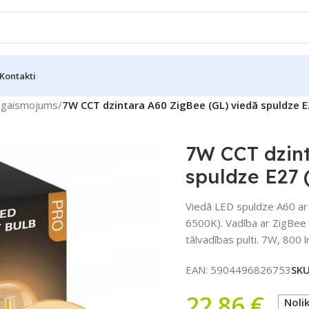
Kontakti
pgaismojums
/
7W CCT dzintara A60 ZigBee (GL) viedā spuldze 
7W CCT dzint
spuldze E27
Viedā LED spuldze A60 ar
6500K). Vadība ar ZigBee 
tālvadības pulti. 7W, 800 lm
EAN:
5904496826753
SK
22,86
€
Noli