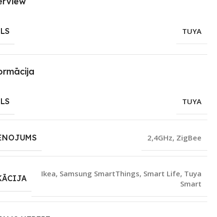
erview
LS
TUYA
ormācija
LS
TUYA
ENOJUMS
2,4GHz
,
ZigBee
Ikea
,
Samsung SmartThings
,
Smart Life
,
Tuya
KĀCIJA
Smart