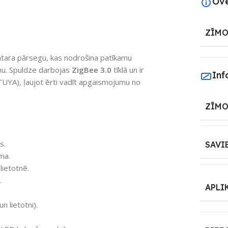
Ov
ZĪMO
intara pārsegu, kas nodrošina patīkamu
nu. Spuldze darbojas
ZigBee 3.0
tīklā un ir
Inf
TUYA), ļaujot ērti vadīt apgaismojumu no
ZĪMO
s.
SAVI
ma.
ietotnē.
.
APLI
n lietotni).