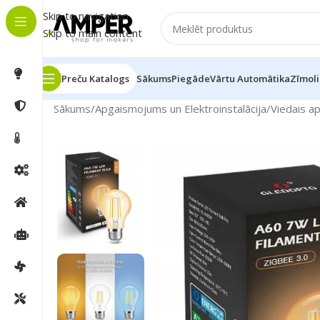
Skip to navigation
Skip to main content
Preču Katalogs
Sākums
Piegāde
Vārtu Automātika
Zīmoli
Sākums
/
Apgaismojums un Elektroinstalācija
/
Viedais a