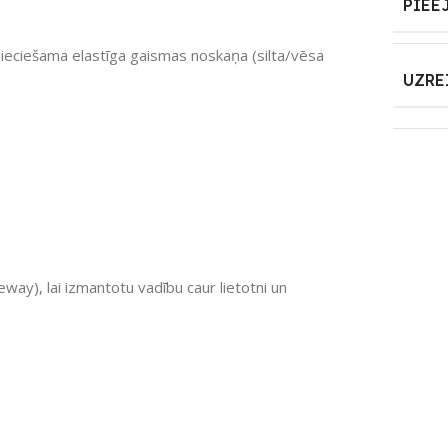
PIEE
eciešama elastīga gaismas noskaņa (silta/vēsa
UZRE
way), lai izmantotu vadību caur lietotni un