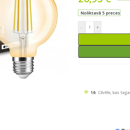
Noliktavā 5 preces
-
+
ātu
16
Cilvēki, kas tag