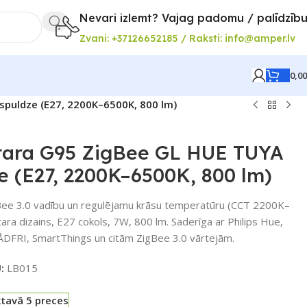
Nevari izlemt? Vajag padomu / palīdzīb
Zvani: +37126652185 / Raksti: info@amper.lv
0,0
spuldze (E27, 2200K–6500K, 800 lm)
tara G95 ZigBee GL HUE TUYA
e (E27, 2200K–6500K, 800 lm)
Bee 3.0 vadību un regulējamu krāsu temperatūru (CCT 2200K–
ra dizains, E27 cokols, 7W, 800 lm. Saderīga ar Philips Hue,
ÅDFRI, SmartThings un citām ZigBee 3.0 vārtejām.
U:
LB015
ktavā 5 preces