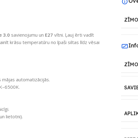
Ov
ZĪMO
e 3.0
savienojumu un
E27
vītni. Ļauj ērti vadīt
nīt krāsu temperatūru no īpaši siltas līdz vēsai
Inf
ZĪMO
s mājas automatizācijās.
0K–6500K.
SAVI
cīgi.
APLI
n lietotni).