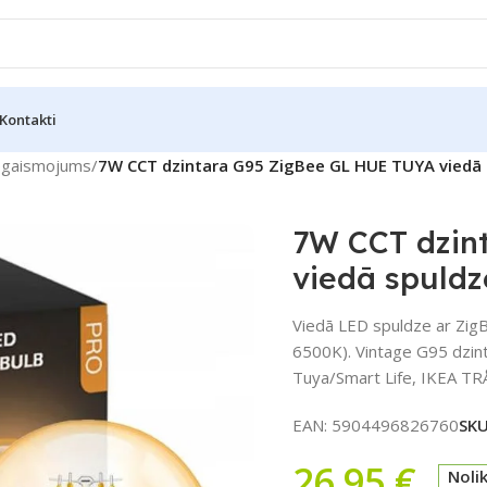
Kontakti
pgaismojums
/
7W CCT dzintara G95 ZigBee GL HUE TUYA viedā 
7W CCT dzin
viedā spuldz
Viedā LED spuldze ar Zig
6500K). Vintage G95 dzinta
Tuya/Smart Life, IKEA TR
EAN:
5904496826760
SK
26,95
€
Noli