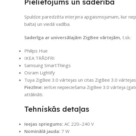
Pielietojums un saderība
Spuldze paredzēta interjera apgaismojumam, kur nepi
balta) un viedā vadība.
Saderīga ar universālajām ZigBee vārtejām
, t.sk.:
Philips Hue
IKEA TRÅDFRI
Samsung SmartThings
Osram Lightify
Tuya ZigBee 3.0 vārtejas un citas ZigBee 3.0 vārtejas
Piezīme:
ierīcei nepieciešama ZigBee 3.0 vārteja (gate
attālināti.
Tehniskās detaļas
Ieejas spriegums:
AC 220–240 V
Nominālā jauda:
7 W