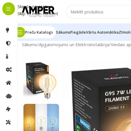
Skip to navigation
Skip to main content
Preču Katalogs
Sākums
Piegāde
Vārtu Automātika
Zīmoli
Sākums
/
Apgaismojums un Elektroinstalācija
/
Viedais a