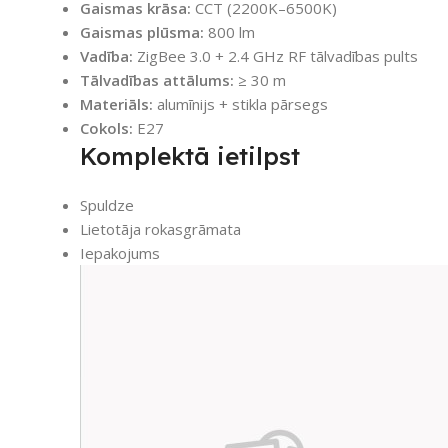
Gaismas krāsa:
CCT (2200K–6500K)
Gaismas plūsma:
800 lm
Vadība:
ZigBee 3.0 + 2.4 GHz RF tālvadības pults
Tālvadības attālums:
≥ 30 m
Materiāls:
alumīnijs + stikla pārsegs
Cokols:
E27
Komplektā ietilpst
Spuldze
Lietotāja rokasgrāmata
Iepakojums