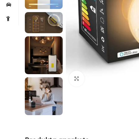
Noklikšķiniet, lai palielin