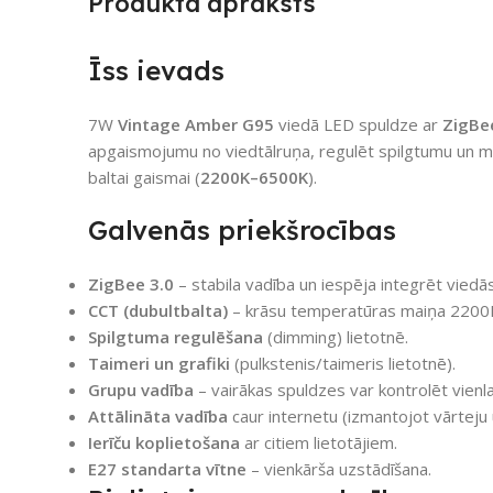
Produkta apraksts
Īss ievads
7W
Vintage Amber G95
viedā LED spuldze ar
ZigBe
apgaismojumu no viedtālruņa, regulēt spilgtumu un mai
baltai gaismai (
2200K–6500K
).
Galvenās priekšrocības
ZigBee 3.0
– stabila vadība un iespēja integrēt viedā
CCT (dubultbalta)
– krāsu temperatūras maiņa 220
Spilgtuma regulēšana
(dimming) lietotnē.
Taimeri un grafiki
(pulkstenis/taimeris lietotnē).
Grupu vadība
– vairākas spuldzes var kontrolēt vienlai
Attālināta vadība
caur internetu (izmantojot vārteju u
Ierīču koplietošana
ar citiem lietotājiem.
E27 standarta vītne
– vienkārša uzstādīšana.