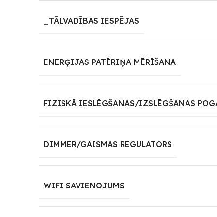
_TĀLVADĪBAS IESPĒJAS
ENERĢIJAS PATĒRIŅA MĒRĪŠANA
FIZISKĀ IESLĒGŠANAS/IZSLĒGŠANAS POG
DIMMER/GAISMAS REGULATORS
WIFI SAVIENOJUMS