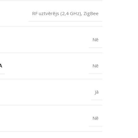
RF uztvērējs (2,4 GHz), ZigBee
Nē
A
Nē
Jā
Nē