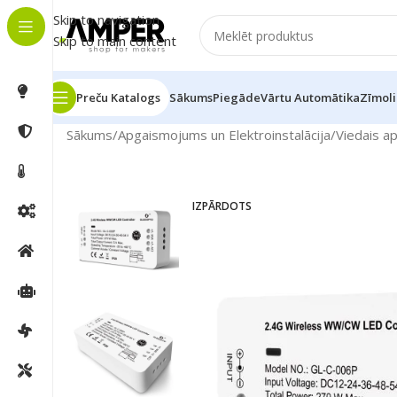
Skip to navigation
Skip to main content
Preču Katalogs
Sākums
Piegāde
Vārtu Automātika
Zīmoli
Sākums
/
Apgaismojums un Elektroinstalācija
/
Viedais a
IZPĀRDOTS