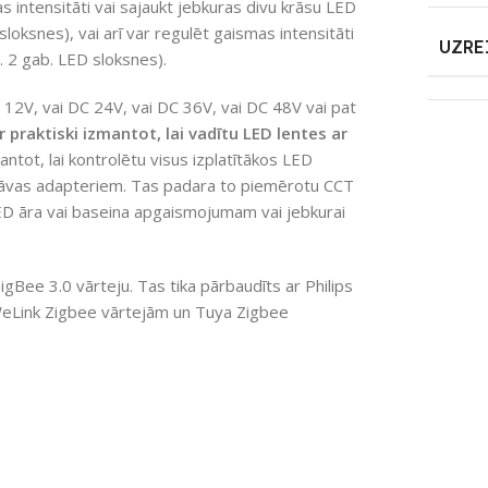
s intensitāti vai sajaukt jebkuras divu krāsu LED
loksnes), vai arī var regulēt gaismas intensitāti
UZRE
 2 gab. LED sloksnes).
 12V, vai DC 24V, vai DC 36V, vai DC 48V vai pat
 praktiski izmantot, lai vadītu LED lentes ar
antot, lai kontrolētu visus izplatītākos LED
trāvas adapteriem. Tas padara to piemērotu CCT
D āra vai baseina apgaismojumam vai jebkurai
ZigBee 3.0 vārteju. Tas tika pārbaudīts ar Philips
eLink Zigbee vārtejām un Tuya Zigbee