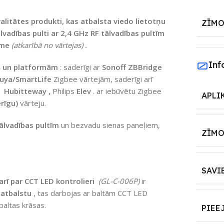
valitātes produkti, kas atbalsta viedo lietotņu
ZĪMO
vadības pulti ar 2,4 GHz RF tālvadības pultīm
ome
(atkarībā no vārtejas)
.
Inf
ām un platformām
: saderīgi ar
Sonoff ZBBridge
uya/SmartLife
Zigbee vārtejām, saderīgi arī
n
Hubitteway
,
Philips
Elev
. ar iebūvētu Zigbee
APLI
rīgu)
vārteju.
ālvadības pultīm
un bezvadu sienas paneļiem,
ZĪMO
SAVI
rī par CCT LED kontrolieri
(GL-C-006P)
ir
 atbalstu
, tas darbojas ar baltām CCT LED
baltas krāsas.
PIEE