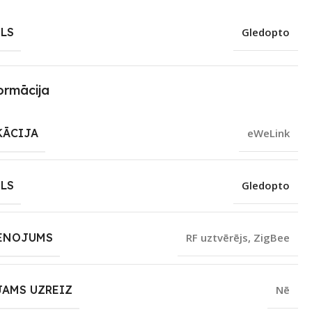
LS
Gledopto
ormācija
KĀCIJA
eWeLink
LS
Gledopto
ENOJUMS
RF uztvērējs
,
ZigBee
JAMS UZREIZ
Nē