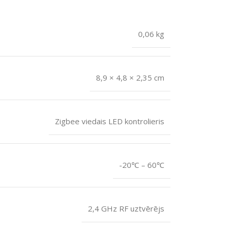
0,06 kg
8,9 × 4,8 × 2,35 cm
Zigbee viedais LED kontrolieris
-20℃ – 60℃
2,4 GHz RF uztvērējs