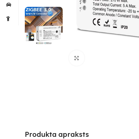
Noklikšķiniet, lai palielin
Produkta apraksts