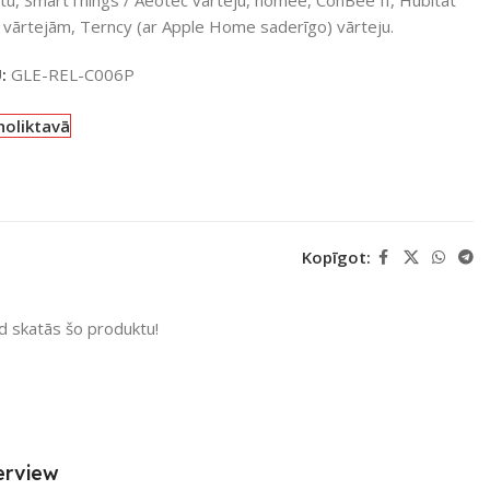
 vārtejām, Terncy (ar Apple Home saderīgo) vārteju.
U:
GLE-REL-C006P
noliktavā
Kopīgot:
ad skatās šo produktu!
erview