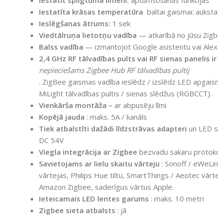
Iestatīta krāsas temperatūra
baltai gaismai: auksta
Ieslēgšanas ātrums:
1 sek
Viedtālruņa lietotņu vadība
— atkarībā no jūsu Zigb
Balss vadība
— izmantojot Google asistentu vai Alex
2,4 GHz RF tālvadības pults vai RF sienas panelis 
nepieciešams Zigbee Hub RF tālvadības pultij
. ZigBee gaismas vadība ieslēdz / izslēdz LED apgais
MiLight tālvadības pultis / sienas slēdžus (RGBCCT).
Vienkārša montāža –
ar abpusēju līmi
Kopējā jauda
: maks. 5A / kanāls
Tiek atbalstīti dažādi līdzstrāvas adapteri
un LED s
DC 54V
Viegla integrācija ar Zigbee
bezvadu sakaru protok
Savietojams ar lielu skaitu vārteju
: Sonoff / eWeLi
vārtejas, Philips Hue tiltu, SmartThings / Aeotec vārt
Amazon Zigbee, saderīgus vārtus Apple.
Ieteicamais LED lentes garums
: maks. 10 metri
Zigbee sieta atbalsts
: jā