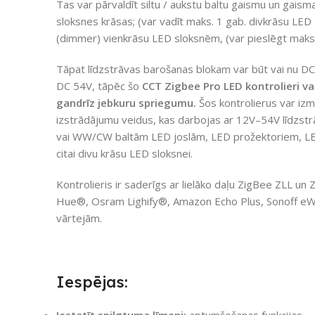
Tas var pārvaldīt siltu / aukstu baltu gaismu un gaisma
sloksnes krāsas; (var vadīt maks. 1 gab. divkrāsu LED s
(dimmer) vienkrāsu LED sloksnēm, (var pieslēgt maks.
Tāpat līdzstrāvas barošanas blokam var būt vai nu DC
DC 54V, tāpēc šo
CCT Zigbee Pro LED kontrolieri var
gandrīz jebkuru spriegumu.
Šos kontrolierus var izm
izstrādājumu veidus, kas darbojas ar 12V–54V līdzs
vai WW/CW baltām LED joslām, LED prožektoriem, LE
citai divu krāsu LED sloksnei.
Kontrolieris ir saderīgs ar lielāko daļu ZigBee ZLL un 
Hue®, Osram Lighify®, Amazon Echo Plus, Sonoff eW
vārtejām.
Iespējas:
Iestatīt spilgtuma līmeni:
aptumšošanas funkcijas