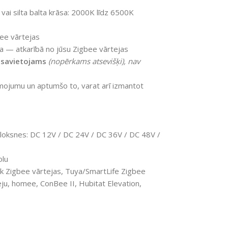
 vai silta balta krāsa: 2000K līdz 6500K
ee vārtejas
a — atkarībā no jūsu Zigbee vārtejas
ir savietojams
(nopērkams atsevišķi), nav
mojumu un aptumšo to, varat arī izmantot
loksnes: DC 12V / DC 24V / DC 36V / DC 48V /
olu
nk Zigbee vārtejas, Tuya/SmartLife Zigbee
eju, homee, ConBee II, Hubitat Elevation,