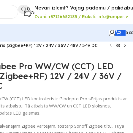
Nevari izlemt? Vajag padomu / palīdzīb
Zvani: +37126652185 / Raksti: info@amper.lv
0,0
s (Zigbee+RF) 12V / 24V / 36V / 48V / 54V DC
gbee Pro WW/CW (CCT) LED
 (Zigbee+RF) 12V / 24V / 36V /
C
W (CCT) LED kontrolieris ir Glodopto Pro sērijas produkts ar
ults atbalstu. Tā atbalsta WW/CW un CCT LED sloksnes,
 baltas LED gaismas.
galvenajām Zigbee vārtejām, tostarp Sonoff Zigbee tiltu, Tuya
tiltu, SmartThings / Aeotec vārteju, homee, ConBee II, Hubitat