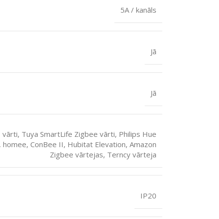
5A / kanāls
Jā
Jā
 vārti, Tuya SmartLife Zigbee vārti, Philips Hue
a, homee, ConBee II, Hubitat Elevation, Amazon
Zigbee vārtejas, Terncy vārteja
IP20