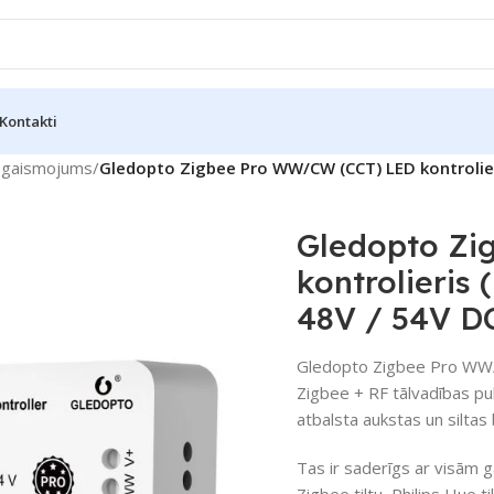
Kontakti
pgaismojums
/
Gledopto Zigbee Pro WW/CW (CCT) LED kontrolieri
Gledopto Zi
kontrolieris
48V / 54V D
Gledopto Zigbee Pro WW/C
Zigbee + RF tālvadības p
atbalsta aukstas un siltas
Tas ir saderīgs ar visām 
Zigbee tiltu, Philips Hue 