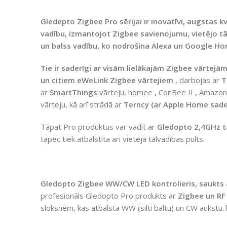
Gledepto Zigbee Pro sērijai ir inovatīvi, augstas k
vadību, izmantojot Zigbee savienojumu, vietējo tāl
un balss vadību, ko nodrošina Alexa un Google H
Tie ir saderīgi ar visām lielākajām Zigbee vārtej
un citiem eWeLink Zigbee vārtejiem
, darbojas ar
T
ar
SmartThings
vārteju, homee
,
ConBee II
,
Amazo
vārteju, kā arī strādā ar
Terncy (ar Apple Home sade
Tāpat Pro produktus var vadīt ar
Gledopto 2,4GHz t
tāpēc tiek atbalstīta arī vietējā tālvadības pults.
Gledopto Zigbee WW/CW LED kontrolieris, saukts a
profesionāls Gledopto Pro produkts ar
Zigbee un RF
sloksnēm, kas atbalsta WW (silti baltu) un CW aukstu. 