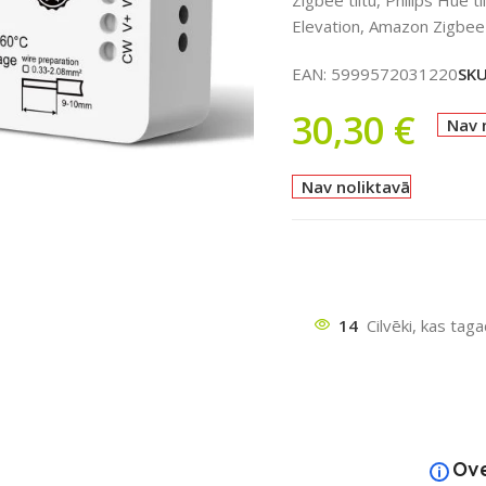
Elevation, Amazon Zigbee
EAN:
5999572031220
SK
30,30
€
Nav 
Nav noliktavā
ātu
14
Cilvēki, kas tag
Ov