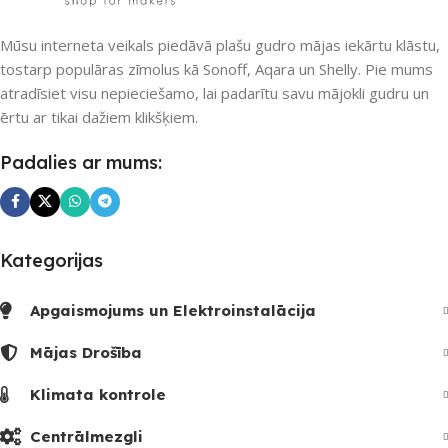
APLIKĀCIJA
eWeLink
Bluetooth
,
Wi-Fi
Mūsu interneta veikals piedāvā plašu gudro mājas iekārtu klāstu,
tostarp populāras zīmolus kā Sonoff, Aqara un Shelly. Pie mums
PIEEJAMS UZREIZ
Jā
atradīsiet visu nepieciešamo, lai padarītu savu mājokli gudru un
PIEEJAMS UZREIZ
ērtu ar tikai dažiem klikšķiem.
UZREIZ PIEEJAMAIS
Nē
Padalies ar mums:
SKAITS
UZREIZ PIEEJAMAIS
1
SKAITS
Kategorijas
Apgaismojums un Elektroinstalācija
Mājas Drošība
Klimata kontrole
Centrālmezgli