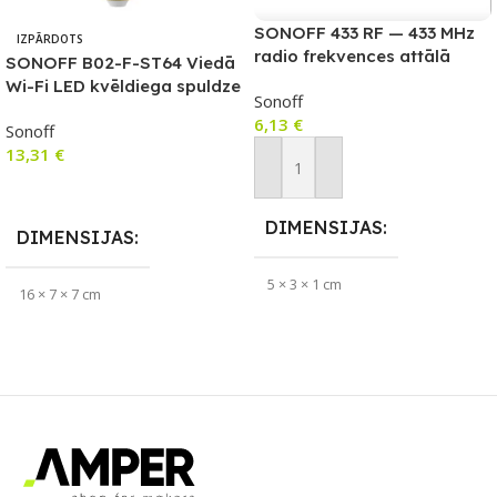
SONOFF 433 RF — 433 MHz
IZPĀRDOTS
radio frekvences attālā
SONOFF B02-F-ST64 Viedā
vadība
Wi-Fi LED kvēldiega spuldze
Sonoff
6,13
€
Sonoff
13,31
€
Pievienot Grozam
Lasīt Vairāk
DIMENSIJAS
DIMENSIJAS
5 × 3 × 1 cm
16 × 7 × 7 cm
ZĪMOLS
Sonoff
APLIKĀCIJA
eWeLink
SAVIENOJUMS
ZĪMOLS
Sonoff
RF raidītājs
SAVIENOJUMS