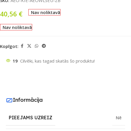
SKU:
AEO-KIE-AEOWLSEU-ZB
40,56
€
Nav noliktavā
Nav noliktavā
Kopīgot:
19
Cilvēki, kas tagad skatās šo produktu!
Informācija
PIEEJAMS UZREIZ
Nē