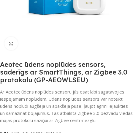
Noklikšķiniet, lai palielinātu
Aeotec ūdens noplūdes sensors,
saderīgs ar SmartThings, ar Zigbee 3.0
protokolu (GP-AEOWLSEU)
Ar Aeotec ūdens noplūdes sensoru jūs esat labi sagatavojies
iespējamām noplūdēm. Ūdens noplūdes sensors var noteikt
ūdens noplūdi augšējā un apakšējā pusē, ļaujot agrīni iejaukties
un samazināt bojājumus. Tas atbalsta Zigbee 3.0 bezvadu viedās
mājas protokolu saziņai ar Zigbee centrmezglu.