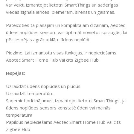
var veikt, izmantojot lietotni SmartThings un saderīgas
viedās signāla ierīces, piemēram, sirēnas un gaismas.
Pateicoties tā plānajam un kompaktajam dizainam, Aeotec
ūdens noplūdes sensoru var optimāli novietot spraugās, lai
pēc iespējas agrāk atklātu ūdens noplūdi.
Piezīme. Lai izmantotu visas funkcijas, ir nepieciešams
Aeotec Smart Home Hub vai cits Zigbee Hub.
Iespējas:
Uzraudzīt ūdens noplūdes un plūdus
Uzraudzīt temperatūru
Saņemiet brīdinājumus, izmantojot lietotni SmartThings, ja
ūdens noplūdes sensors konstatē ūdeni vai mainās
temperatūra
Papildus nepieciešams Aeotec Smart Home Hub vai cits
Zigbee Hub