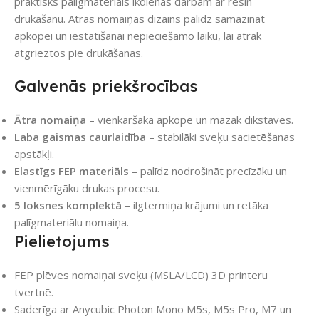
praktisks palīgmateriāls ikdienas darbam ar resin
drukāšanu. Ātrās nomaiņas dizains palīdz samazināt
apkopei un iestatīšanai nepieciešamo laiku, lai ātrāk
atgrieztos pie drukāšanas.
Galvenās priekšrocības
Ātra nomaiņa
– vienkāršāka apkope un mazāk dīkstāves.
Laba gaismas caurlaidība
– stabilāki sveķu sacietēšanas
apstākļi.
Elastīgs FEP materiāls
– palīdz nodrošināt precīzāku un
vienmērīgāku drukas procesu.
5 loksnes komplektā
– ilgtermiņa krājumi un retāka
palīgmateriālu nomaiņa.
Pielietojums
FEP plēves nomaiņai sveķu (MSLA/LCD) 3D printeru
tvertnē.
Saderīga ar Anycubic Photon Mono M5s, M5s Pro, M7 un