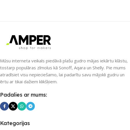
Nē
Nē
UZREIZ PIEEJAMAIS
UZREIZ PIEEJAMAIS
SKAITS
SKAITS
Mūsu interneta veikals piedāvā plašu gudro mājas iekārtu klāstu,
tostarp populāras zīmolus kā Sonoff, Aqara un Shelly. Pie mums
atradīsiet visu nepieciešamo, lai padarītu savu mājokli gudru un
ērtu ar tikai dažiem klikšķiem.
Padalies ar mums:
Kategorijas