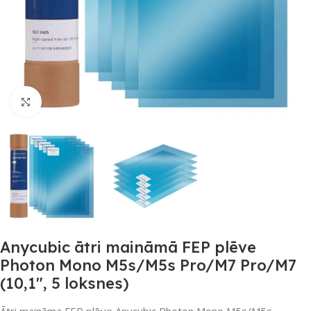
Noklikšķiniet, lai palielinātu
Anycubic ātri maināmā FEP plēve
Photon Mono M5s/M5s Pro/M7 Pro/M7
(10,1″, 5 loksnes)