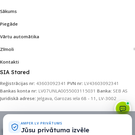
Sākums
Piegāde
Vārtu automātika
Zīmoli
Kontakti
SIA Stared
Reģistrācijas nr:
43603092341
PVN nr:
LV43603092341
Bankas konta nr:
LV07UNLA0055003115031
Banka:
SEB AS
Juridiskā adrese:
Jelgava, Garozas iela 68 - 11, LV-3002
Sīkdatņu politika
•
Sīkdatņu iestatījumi
•
Privātuma politika
AMPER.LV PRIVĀTUMS
Jūsu privātuma izvēle