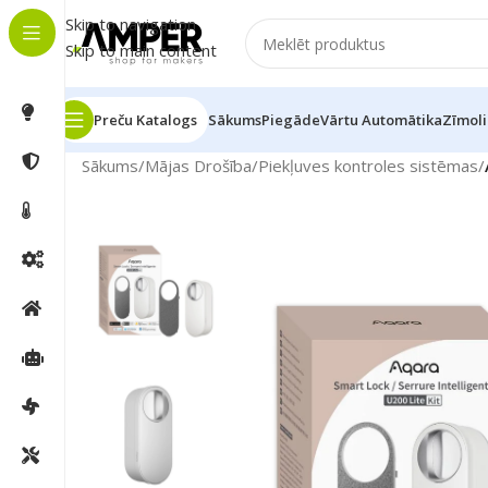
Skip to navigation
Skip to main content
Preču Katalogs
Sākums
Piegāde
Vārtu Automātika
Zīmoli
Sākums
/
Mājas Drošība
/
Piekļuves kontroles sistēmas
/