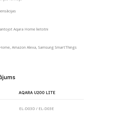
ensācijas
antojot Aqara Home lietotni
Home, Amazon Alexa, Samsung SmartThings
nājums
AQARA U200 LITE
EL-D03D / EL-D03E