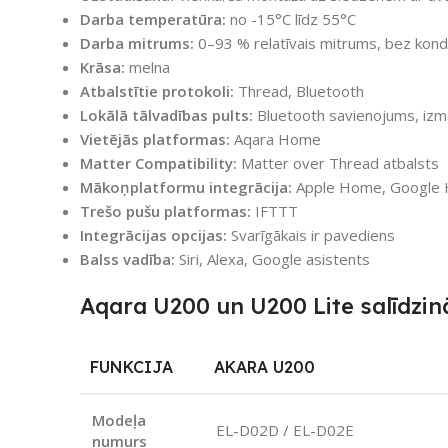
Darba temperatūra:
no -15°C līdz 55°C
Darba mitrums:
0–93 % relatīvais mitrums, bez kond
Krāsa:
melna
Atbalstītie protokoli:
Thread, Bluetooth
Lokālā tālvadības pults:
Bluetooth savienojums, izm
Vietējās platformas:
Aqara Home
Matter Compatibility:
Matter over Thread atbalsts
Mākoņplatformu integrācija:
Apple Home, Google 
Trešo pušu platformas:
IFTTT
Integrācijas opcijas:
Svarīgākais ir pavediens
Balss vadība:
Siri, Alexa, Google asistents
Aqara U200 un U200 Lite salīdzi
FUNKCIJA
AKARA U200
Modeļa
EL-D02D / EL-D02E
numurs