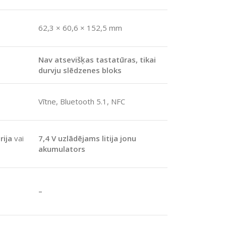
62,3 × 60,6 × 152,5 mm
Nav atsevišķas tastatūras, tikai
durvju slēdzenes bloks
Vītne, Bluetooth 5.1, NFC
rija
vai
7,4 V uzlādējams litija jonu
akumulators
–