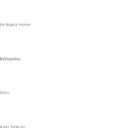
otni Aqara Home
robežojumu
ators
ijas funkciju