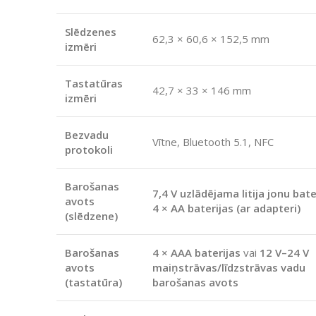
Slēdzenes
62,3 × 60,6 × 152,5 mm
izmēri
Tastatūras
42,7 × 33 × 146 mm
izmēri
Bezvadu
Vītne, Bluetooth 5.1, NFC
protokoli
Barošanas
7,4 V uzlādējama litija jonu bate
avots
4 × AA baterijas (ar adapteri)
(slēdzene)
Barošanas
4 × AAA baterijas
vai
12 V–24 V
avots
maiņstrāvas/līdzstrāvas vadu
(tastatūra)
barošanas avots