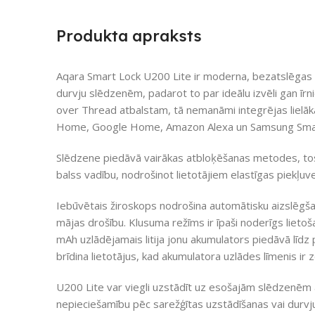
Produkta apraksts
Aqara Smart Lock U200 Lite ir moderna, bezatslēgas 
durvju slēdzenēm, padarot to par ideālu izvēli gan īr
over Thread atbalstam, tā nemanāmi integrējas lielā
Home, Google Home, Amazon Alexa un Samsung Sma
Slēdzene piedāvā vairākas atbloķēšanas metodes, to
balss vadību, nodrošinot lietotājiem elastīgas piekļuv
Iebūvētais žiroskops nodrošina automātisku aizslēgša
mājas drošību. Klusuma režīms ir īpaši noderīgs lietoš
mAh uzlādējamais litija jonu akumulators piedāvā līdz 
brīdina lietotājus, kad akumulatora uzlādes līmenis i
U200 Lite var viegli uzstādīt uz esošajām slēdzenēm a
nepieciešamību pēc sarežģītas uzstādīšanas vai durvju 