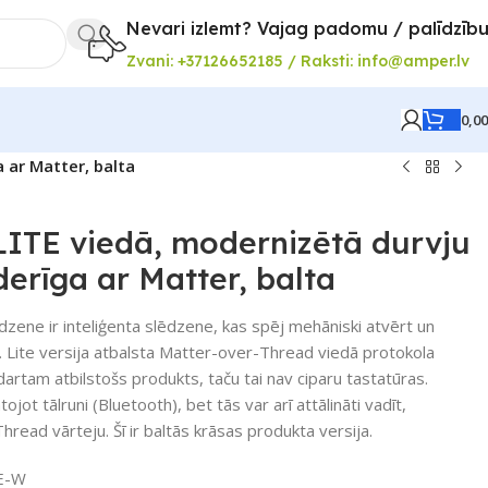
Nevari izlemt? Vajag padomu / palīdzīb
Zvani: +37126652185 / Raksti: info@amper.lv
0,0
 ar Matter, balta
ITE viedā, modernizētā durvju
derīga ar Matter, balta
zene ir inteliģenta slēdzene, kas spēj mehāniski atvērt un
ni. Lite versija atbalsta Matter-over-Thread viedā protokola
dartam atbilstošs produkts, taču tai nav ciparu tastatūras.
ojot tālruni (Bluetooth), bet tās var arī attālināti vadīt,
hread vārteju. Šī ir baltās krāsas produkta versija.
E-W