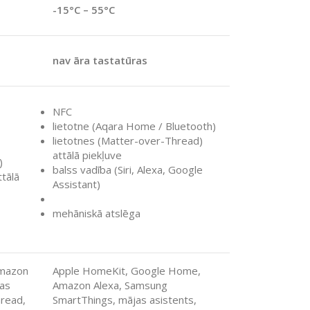
-15°C – 55°C
nav āra tastatūras
NFC
lietotne (Aqara Home / Bluetooth)
lietotnes (Matter-over-Thread)
attālā piekļuve
)
balss vadība (Siri, Alexa, Google
tālā
Assistant)
mehāniskā atslēga
Amazon
Apple HomeKit, Google Home,
jas
Amazon Alexa, Samsung
hread,
SmartThings, mājas asistents,