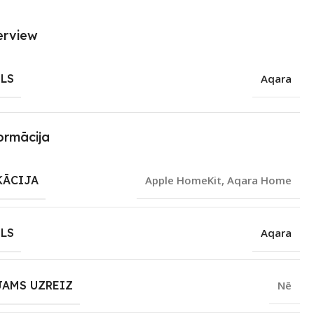
erview
LS
Aqara
ormācija
KĀCIJA
Apple HomeKit
,
Aqara Home
LS
Aqara
JAMS UZREIZ
Nē