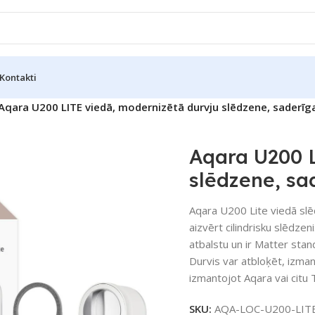
Kontakti
Aqara U200 LITE viedā, modernizētā durvju slēdzene, saderīga
Aqara U200 L
slēdzene, sa
Aqara U200 Lite viedā slēd
aizvērt cilindrisku slēdze
atbalstu un ir Matter stan
Durvis var atbloķēt, izmant
izmantojot Aqara vai citu T
SKU:
AQA-LOC-U200-LIT