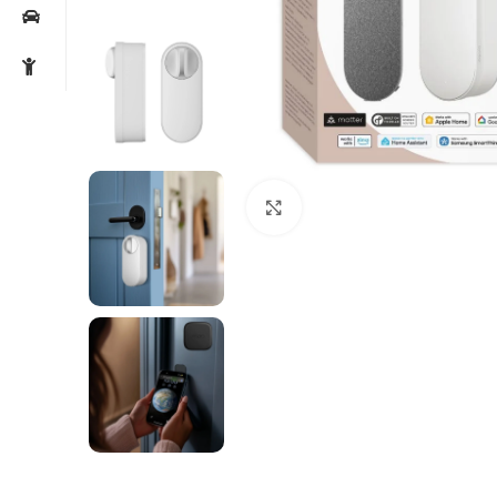
Noklikšķiniet, lai palielin