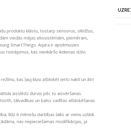
UZRE
ašu produktu klāstu, tostarp sensorus, slēdžus,
ažādām viedās mājas ekosistēmām, piemēram,
ung SmartThings. Aqara ir apņēmusies
us risinājumus, kas vienkāršo ikdienas dzīvi.
ežīmu, kas ļauj klusi atbloķēt ierīci naktī un ātri
tiski aizslēdz durvis pēc to aizvēršanas.
tooth, tālvadības un balss vadītas atbloķēšanas
ba, līdz 6 mēnešu darbības laiks ar vienu uzlādi.
tādāma, nav nepieciešamas modifikācijas, ja