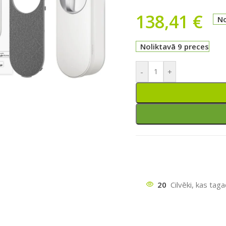
138,41
€
No
Noliktavā 9 preces
-
+
ātu
20
Cilvēki, kas tag