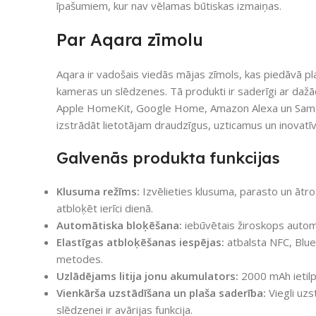
īpašumiem, kur nav vēlamas būtiskas izmaiņas.
Par Aqara zīmolu
Aqara ir vadošais viedās mājas zīmols, kas piedāvā pl
kameras un slēdzenes. Tā produkti ir saderīgi ar d
Apple HomeKit, Google Home, Amazon Alexa un Sams
izstrādāt lietotājam draudzīgus, uzticamus un inovatīv
Galvenās produkta funkcijas
Klusuma režīms:
Izvēlieties klusuma, parasto un ātro r
atbloķēt ierīci dienā.
Automātiska bloķēšana:
iebūvētais žiroskops automā
Elastīgas atbloķēšanas iespējas:
atbalsta NFC, Blue
metodes.
Uzlādējams litija jonu akumulators:
2000 mAh ietilpī
Vienkārša uzstādīšana un plaša saderība:
Viegli uzs
slēdzenei ir avārijas funkcija.