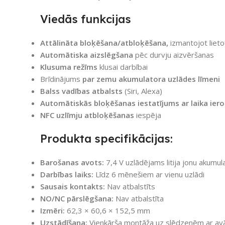
Viedās funkcijas
Attālināta bloķēšana/atbloķēšana,
izmantojot liet
Automātiska aizslēgšana
pēc durvju aizvēršanas
Klusuma režīms
klusai darbībai
Brīdinājums
par zemu akumulatora uzlādes līmeni
Balss vadības atbalsts
(Siri, Alexa)
Automātiskās bloķēšanas iestatījums ar laika ie
NFC uzlīmju atbloķēšanas
iespēja
Produkta specifikācijas:
Barošanas avots:
7,4 V uzlādējams litija jonu akumul
Darbības laiks:
Līdz 6 mēnešiem ar vienu uzlādi
Sausais kontakts:
Nav atbalstīts
NO/NC pārslēgšana:
Nav atbalstīta
Izmēri:
62,3 × 60,6 × 152,5 mm
Uzstādīšana:
Vienkārša montāža uz slēdzenēm ar avār