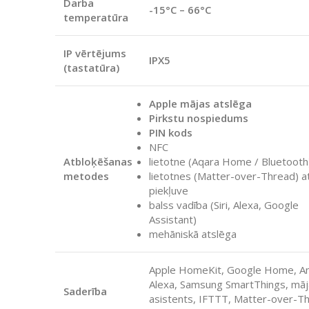
Darba
-15°C – 66°C
temperatūra
IP vērtējums
IPX5
(tastatūra)
Apple mājas atslēga
Pirkstu nospiedums
PIN kods
NFC
Atbloķēšanas
lietotne (Aqara Home / Bluetooth
metodes
lietotnes (Matter-over-Thread) at
piekļuve
balss vadība (Siri, Alexa, Google
Assistant)
mehāniskā atslēga
Apple HomeKit, Google Home, 
Alexa, Samsung SmartThings, mā
Saderība
asistents, IFTTT, Matter-over-T