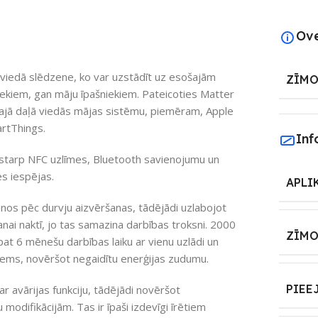
Ov
viedā slēdzene, ko var uzstādīt uz esošajām
ZĪMO
niekiem, gan māju īpašniekiem. Pateicoties Matter
kajā daļā viedās mājas sistēmu, piemēram, Apple
rtThings.
Inf
starp NFC uzlīmes, Bluetooth savienojumu un
es iespējas.
APLI
nos pēc durvju aizvēršanas, tādējādi uzlabojot
anai naktī, jo tas samazina darbības troksni. 2000
ZĪMO
pat 6 mēnešu darbības laiku ar vienu uzlādi un
r zems, novēršot negaidītu enerģijas zudumu.
PIEE
r avārijas funkciju, tādējādi novēršot
modifikācijām. Tas ir īpaši izdevīgi īrētiem