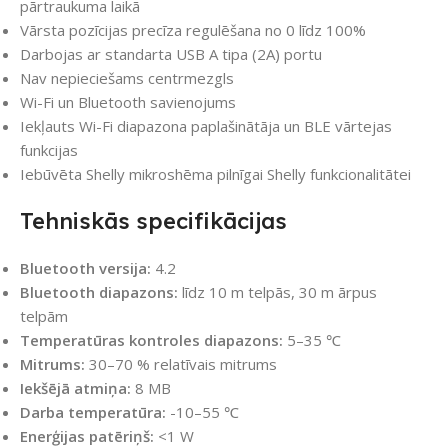
pārtraukuma laikā
Vārsta pozīcijas precīza regulēšana no 0 līdz 100%
Darbojas ar standarta USB A tipa (2A) portu
Nav nepieciešams centrmezgls
Wi-Fi un Bluetooth savienojums
Iekļauts Wi-Fi diapazona paplašinātāja un BLE vārtejas
funkcijas
Iebūvēta Shelly mikroshēma pilnīgai Shelly funkcionalitātei
Tehniskās specifikācijas
Bluetooth versija:
4.2
Bluetooth diapazons:
līdz 10 m telpās, 30 m ārpus
telpām
Temperatūras kontroles diapazons:
5–35 ℃
Mitrums:
30–70 % relatīvais mitrums
Iekšējā atmiņa:
8 MB
Darba temperatūra:
-10–55 ℃
Enerģijas patēriņš:
<1 W