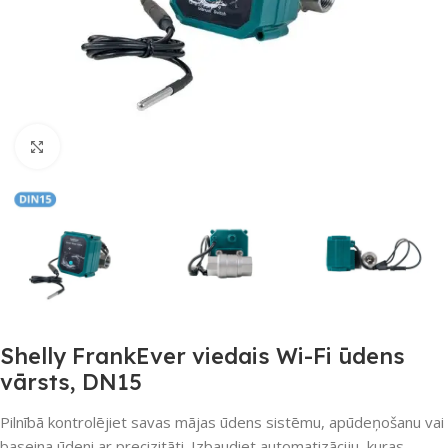
Noklikšķiniet, lai palielinātu
Shelly FrankEver viedais Wi-Fi ūdens
vārsts, DN15
Pilnībā kontrolējiet savas mājas ūdens sistēmu, apūdeņošanu vai
baseina ūdeni ar precizitāti. Izbaudiet automatizāciju, kuras