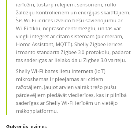
ierīcēm, tostarp relejiem, sensoriem, rullo
žalūziju kontrolieriem un enerģijas skaitītājiem.
Šīs Wi-Fi ierīces izveido tiešu savienojumu ar
Wi-Fi tīklu, neprasot centrmezglu, un tās var
viegli integrēt ar citām sistēmām (piemēram,
Home Assistant, MQTT). Shelly Zigbee ierīces
izmanto standarta Zigbee 3.0 protokolu, padarot
tās saderīgas ar lielāko daļu Zigbee 3.0 vārteju.
Shelly Wi-Fi bāzes lietu interneta (IoT)
mikroshēmas ir pieejamas arī citiem
ražotājiem, ļaujot arvien vairāk trešo pušu
pārdevējiem piedāvāt viedierīces, kas ir pilnībā
saderīgas ar Shelly Wi-Fi ierīcēm un vietējo
mākoņplatformu.
Galvenās iezīmes