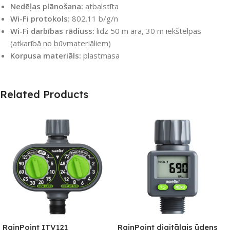
Nedēļas plānošana:
atbalstīta
Wi-Fi protokols:
802.11 b/g/n
Wi-Fi darbības rādiuss:
līdz 50 m ārā, 30 m iekštelpās
(atkarībā no būvmateriāliem)
Korpusa materiāls:
plastmasa
Related Products
RainPoint ITV121
RainPoint digitālais ūdens