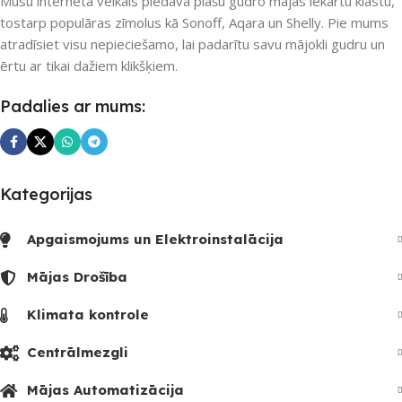
Mūsu interneta veikals piedāvā plašu gudro mājas iekārtu klāstu,
tostarp populāras zīmolus kā Sonoff, Aqara un Shelly. Pie mums
atradīsiet visu nepieciešamo, lai padarītu savu mājokli gudru un
ērtu ar tikai dažiem klikšķiem.
Padalies ar mums:
Kategorijas
Apgaismojums un Elektroinstalācija
Mājas Drošība
Klimata kontrole
Centrālmezgli
Mājas Automatizācija