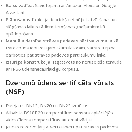
Balss vadība:
Savietojama ar Amazon Alexa un Google
Assistant.
Plānošanas funkcija:
iepriekš definējiet atvēršanas un
slēgšanas laikus tādiem lietošanas gadījumiem kā
apūdeņošana.
Manuāla darbība strāvas padeves pārtraukuma laikā:
Pateicoties iebūvētajam akumulatoram, vārsts turpina
darboties pat strāvas padeves pārtraukumu laikā.
Izturīga konstrukcija:
Izgatavots no nerūsējošā tērauda
ar IP66 ūdensnecaurlaidīgu korpusu.
Dzeramā ūdens sertificēts vārsts
(NSF)
Pieejams DN15, DN20 un DN25 izmēros
Atbalsta DS18B20 temperatūras sensoru apkārtējās
vides/ūdens temperatūras automatizācijai
Jaudas rezerve ļauj atvērt/aizvērt pat strāvas padeves