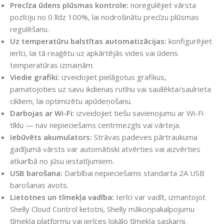
Precīza ūdens plūsmas kontrole:
noregulējiet vārsta
pozīciju no 0 līdz 100%, lai nodrošinātu precīzu plūsmas
regulēšanu.
Uz temperatūru balstītas automatizācijas:
konfigurējiet
ierīci, lai tā reaģētu uz apkārtējās vides vai ūdens
temperatūras izmaiņām.
Viedie grafiki:
izveidojiet pielāgotus grafikus,
pamatojoties uz savu ikdienas rutīnu vai saullēkta/saulrieta
cikliem, lai optimizētu apūdeņošanu.
Darbojas ar Wi-Fi:
izveidojiet tiešu savienojumu ar Wi-Fi
tīklu — nav nepieciešams centrmezgls vai vārteja.
Iebūvēts akumulators:
Strāvas padeves pārtraukuma
gadījumā vārsts var automātiski atvērties vai aizvērties
atkarībā no jūsu iestatījumiem.
USB barošana:
Darbībai nepieciešams standarta 2A USB
barošanas avots.
Lietotnes un tīmekļa vadība:
Ierīci var vadīt, izmantojot
Shelly Cloud Control lietotni, Shelly mākoņpakalpojumu
tīmekļa platformu vai ierīces lokālo tīmekļa saskarni.