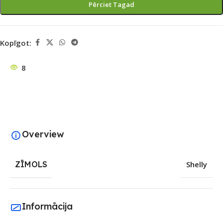
Pērciet Tagad
Kopīgot:
8
Overview
ZĪMOLS
Shelly
Informācija