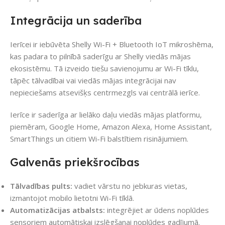
Integrācija un saderība
Ierīcei ir iebūvēta Shelly Wi-Fi + Bluetooth IoT mikroshēma,
kas padara to pilnībā saderīgu ar Shelly viedās mājas
ekosistēmu. Tā izveido tiešu savienojumu ar Wi-Fi tīklu,
tāpēc tālvadībai vai viedās mājas integrācijai nav
nepieciešams atsevišķs centrmezgls vai centrālā ierīce.
Ierīce ir saderīga ar lielāko daļu viedās mājas platformu,
piemēram, Google Home, Amazon Alexa, Home Assistant,
SmartThings un citiem Wi-Fi balstītiem risinājumiem.
Galvenās priekšrocības
Tālvadības pults:
vadiet vārstu no jebkuras vietas,
izmantojot mobilo lietotni Wi-Fi tīklā.
Automatizācijas atbalsts:
integrējiet ar ūdens noplūdes
sensoriem automātiskai izslēgšanai noplūdes gadījumā.