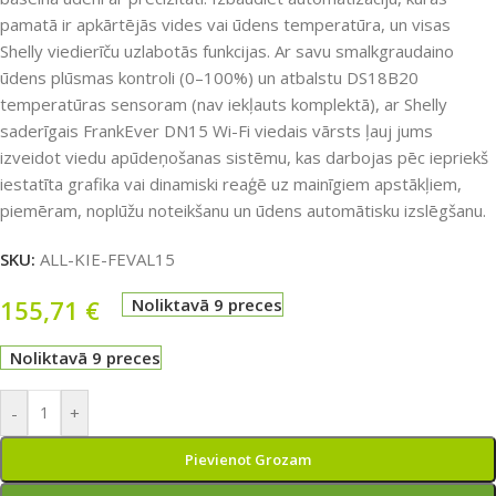
pamatā ir apkārtējās vides vai ūdens temperatūra, un visas
Shelly viedierīču uzlabotās funkcijas. Ar savu smalkgraudaino
ūdens plūsmas kontroli (0–100%) un atbalstu DS18B20
temperatūras sensoram (nav iekļauts komplektā), ar Shelly
saderīgais FrankEver DN15 Wi-Fi viedais vārsts ļauj jums
izveidot viedu apūdeņošanas sistēmu, kas darbojas pēc iepriekš
iestatīta grafika vai dinamiski reaģē uz mainīgiem apstākļiem,
piemēram, noplūžu noteikšanu un ūdens automātisku izslēgšanu.
SKU:
ALL-KIE-FEVAL15
155,71
€
Noliktavā 9 preces
Noliktavā 9 preces
-
+
Pievienot Grozam