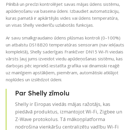
Pilnībā un precīzi kontrolējiet savas mājas ūdens sistēmu,
apūdeņošanu vai baseina ūdeni. Izbaudiet automatizāciju,
kuras pamatā ir apkārtējās vides vai ūdens temperatūra,
un visas Shelly viedierīču uzlabotās funkcijas.
Ar savu smalkgraudaino ūdens plūsmas kontroli (0–100%)
un atbalstu DS18B20 temperatūras sensoram (nav iekļauts
komplektā), Shelly saderīgais FrankEver DN15 Wi-Fi viedais
vārsts ļauj jums izveidot viedu apūdeņošanas sistēmu, kas
darbojas pēc iepriekš iestatīta grafika vai dinamiski reaģē
uz mainīgiem apstākļiem, piemēram, automātiski atklājot
noplūdes un izslēdzot ūdeni.
Par Shelly zīmolu
Shelly ir Eiropas viedās mājas ražotājs, kas
piedāvā produktus, izmantojot Wi-Fi, Zigbee un
Z-Wave protokolus. Tā mākoņplatforma
nodrošina vienkāršu centralizētu vadību Wi-Fi