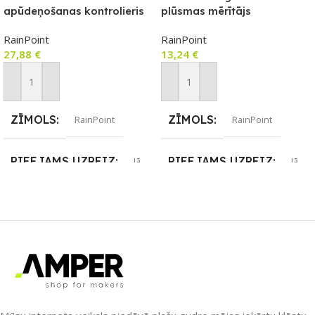
apūdeņošanas kontrolieris
plūsmas mērītājs
RainPoint
RainPoint
27,88
€
13,24
€
Pievienot Grozam
Pievienot Grozam
ZĪMOLS
ZĪMOLS
RainPoint
RainPoint
PIEEJAMS UZREIZ
PIEEJAMS UZREIZ
Jā
Jā
UZREIZ PIEEJAMAIS
UZREIZ PIEEJAMAIS
SKAITS
SKAITS
2
1