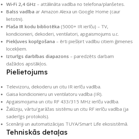
Wi‑Fi 2,4 GHz
– attālināta vadība no telefona/planšetes.
Balss vadība
ar Amazon Alexa un Google Home (caur
lietotni).
Plaša IR kodu bibliotēka
(5000+ IR ierīču) – TV,
kondicionieri, dekoderi, ventilatori, apgaismojums u.c.
Piekļuves kopīgošana
– ērti piešķirt vadību citiem ģimenes
locekļiem.
Izturīgs darbības diapazons
– paredzēts darbam
dažādos apstākļos.
Pielietojums
Televizoru, dekoderu un citu IR ierīču vadība.
Gaisa kondicionieru un ventilatoru vadība (IR).
Apgaismojuma un citu RF 433/315 MHz ierīču vadība.
Žalūziju, vārtu/garāžas sistēmu un citu RF ierīču vadība (ja
saderīgs protokols).
Scenāriji un automatizācijas TUYA/Smart Life ekosistēmā.
Tehniskās detaļas