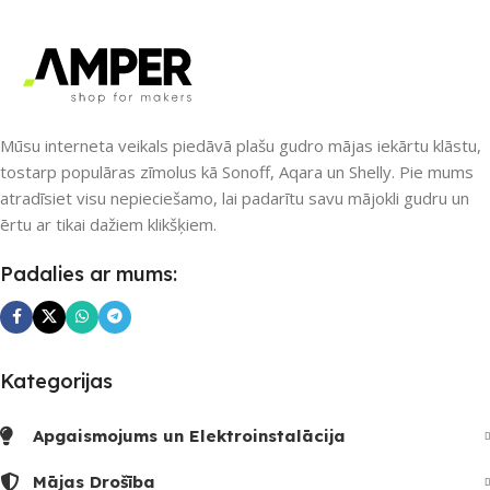
SAVIENOJUMS
SAVIENOJUMS
IR (infrared)
,
RF raidītājs
,
Wi-Fi
,
Ethernet / LAN
,
Wi-Fi
,
ZigBee
Z-Wave
,
ZigBee
PIEEJAMS UZREIZ
Mūsu interneta veikals piedāvā plašu gudro mājas iekārtu klāstu,
PIEEJAMS UZREIZ
tostarp populāras zīmolus kā Sonoff, Aqara un Shelly. Pie mums
Nē
atradīsiet visu nepieciešamo, lai padarītu savu mājokli gudru un
Nē
ērtu ar tikai dažiem klikšķiem.
UZREIZ PIEEJAMAIS
UZREIZ PIEEJAMAIS
Padalies ar mums:
SKAITS
SKAITS
Kategorijas
Apgaismojums un Elektroinstalācija
Mājas Drošība