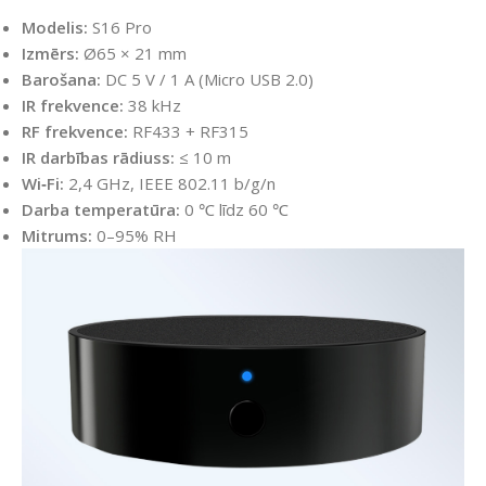
Modelis:
S16 Pro
Izmērs:
Ø65 × 21 mm
Barošana:
DC 5 V / 1 A (Micro USB 2.0)
IR frekvence:
38 kHz
RF frekvence:
RF433 + RF315
IR darbības rādiuss:
≤ 10 m
Wi‑Fi:
2,4 GHz, IEEE 802.11 b/g/n
Darba temperatūra:
0 ℃ līdz 60 ℃
Mitrums:
0–95% RH