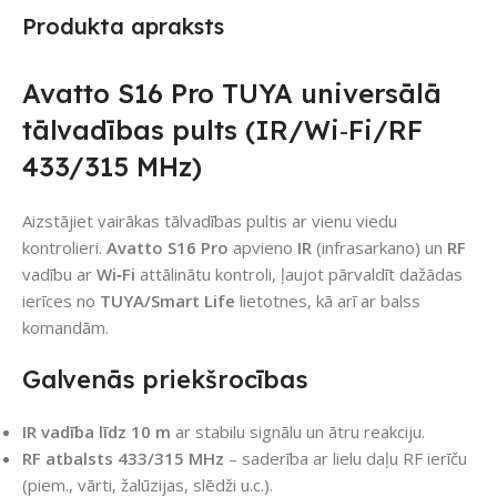
Produkta apraksts
Avatto S16 Pro TUYA universālā
tālvadības pults (IR/Wi‑Fi/RF
433/315 MHz)
Aizstājiet vairākas tālvadības pultis ar vienu viedu
kontrolieri.
Avatto S16 Pro
apvieno
IR
(infrasarkano) un
RF
vadību ar
Wi‑Fi
attālinātu kontroli, ļaujot pārvaldīt dažādas
ierīces no
TUYA/Smart Life
lietotnes, kā arī ar balss
komandām.
Galvenās priekšrocības
IR vadība līdz 10 m
ar stabilu signālu un ātru reakciju.
RF atbalsts 433/315 MHz
– saderība ar lielu daļu RF ierīču
(piem., vārti, žalūzijas, slēdži u.c.).