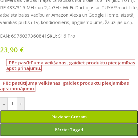
Universāls viedās mājas tālvadības kontrolieris ar IR (līdz 10 m),
RF 433/315 MHz un 2,4 GHz Wi‑Fi. Darbojas ar TUYA/Smart Life,
atbalsta balss vadību ar Amazon Alexa un Google Home, aizstāj
vairākas pultis (TV, kondicionieris, apgaismojums, žalūzijas u.c.).
EAN:
6976037360841
SKU:
S16 Pro
23,90
€
Pēc pasūtījuma veikšanas, gaidiet produktu pieejamības
apstiprinājumu.
Pēc pasūtījuma veikšanas, gaidiet produktu pieejamības
apstiprinājumu.
-
+
Pievienot Grozam
Pērciet Tagad