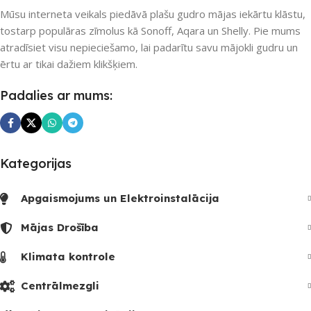
UZREIZ PIEEJAMAIS
UZREIZ PIEEJAMAIS
Mūsu interneta veikals piedāvā plašu gudro mājas iekārtu klāstu,
SKAITS
SKAITS
tostarp populāras zīmolus kā Sonoff, Aqara un Shelly. Pie mums
atradīsiet visu nepieciešamo, lai padarītu savu mājokli gudru un
ērtu ar tikai dažiem klikšķiem.
Padalies ar mums:
Kategorijas
Apgaismojums un Elektroinstalācija
Mājas Drošība
Klimata kontrole
Centrālmezgli