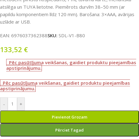
atslēga un TUYA lietotne. Piemērots durvīm 38–50 mm (ar
papildu komponentiem līdz 120 mm). Barošana: 3×AAA, avārijas
uzlāde ar USB.
EAN:
6976037362388
SKU:
SDL-V1-B80
133,52
€
Pēc pasūtījuma veikšanas, gaidiet produktu pieejamības
apstiprinājumu.
Pēc pasūtījuma veikšanas, gaidiet produktu pieejamības
apstiprinājumu.
-
+
Pievienot Grozam
Pērciet Tagad