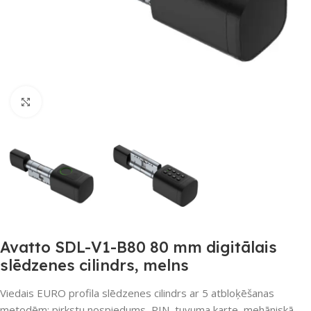
Noklikšķiniet, lai palielinātu
Avatto SDL-V1-B80 80 mm digitālais
slēdzenes cilindrs, melns
Viedais EURO profila slēdzenes cilindrs ar 5 atbloķēšanas
metodēm: pirkstu nospiedums, PIN, tuvuma karte, mehāniskā