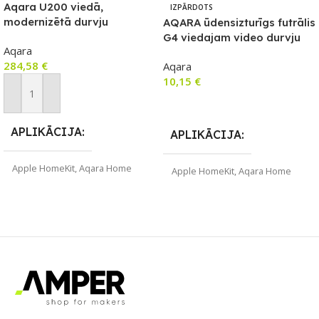
Aqara U200 viedā,
IZPĀRDOTS
modernizētā durvju
AQARA ūdensizturīgs futrālis
slēdzene, saderīga ar
G4 viedajam video durvju
Aqara
Matter, balta
zvanam, melns
284,58
€
Aqara
10,15
€
Pievienot Grozam
Lasīt Vairāk
APLIKĀCIJA
APLIKĀCIJA
Apple HomeKit
,
Aqara Home
Apple HomeKit
,
Aqara Home
ZĪMOLS
Aqara
ZĪMOLS
Aqara
PIEEJAMS UZREIZ
PIEEJAMS UZREIZ
Nē
Nē