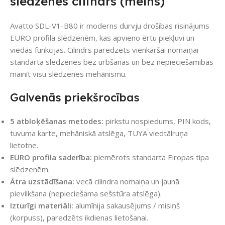
slēdzenes cilindrs (melns)
Avatto SDL-V1-B80 ir moderns durvju drošības risinājums
EURO profila slēdzenēm, kas apvieno ērtu piekļuvi un
viedās funkcijas. Cilindrs paredzēts vienkāršai nomaiņai
standarta slēdzenēs bez urbšanas un bez nepieciešamības
mainīt visu slēdzenes mehānismu.
Galvenās priekšrocības
5 atbloķēšanas metodes:
pirkstu nospiedums, PIN kods,
tuvuma karte, mehāniskā atslēga, TUYA viedtālruņa
lietotne.
EURO profila saderība:
piemērots standarta Eiropas tipa
slēdzenēm.
Ātra uzstādīšana:
vecā cilindra nomaiņa un jaunā
pievilkšana (nepieciešama sešstūra atslēga).
Izturīgi materiāli:
alumīnija sakausējums / misiņš
(korpuss), paredzēts ikdienas lietošanai.