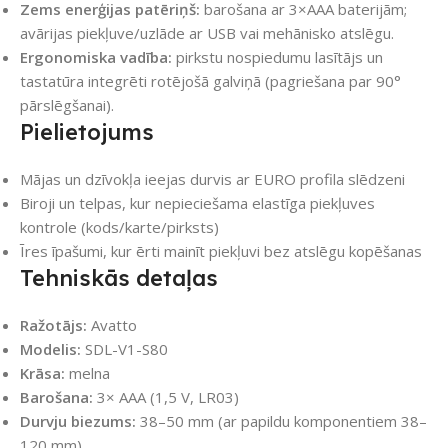
Zems enerģijas patēriņš:
barošana ar 3×AAA baterijām;
avārijas piekļuve/uzlāde ar USB vai mehānisko atslēgu.
Ergonomiska vadība:
pirkstu nospiedumu lasītājs un
tastatūra integrēti rotējošā galviņā (pagriešana par 90°
pārslēgšanai).
Pielietojums
Mājas un dzīvokļa ieejas durvis ar EURO profila slēdzeni
Biroji un telpas, kur nepieciešama elastīga piekļuves
kontrole (kods/karte/pirksts)
Īres īpašumi, kur ērti mainīt piekļuvi bez atslēgu kopēšanas
Tehniskās detaļas
Ražotājs:
Avatto
Modelis:
SDL-V1-S80
Krāsa:
melna
Barošana:
3× AAA (1,5 V, LR03)
Durvju biezums:
38–50 mm (ar papildu komponentiem 38–
120 mm)