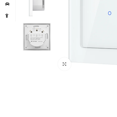
Noklikšķiniet, lai palielin