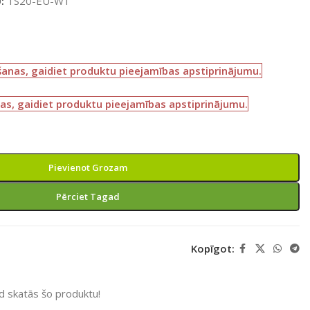
U:
TS20-EU-W1
šanas, gaidiet produktu pieejamības apstiprinājumu.
as, gaidiet produktu pieejamības apstiprinājumu.
Pievienot Grozam
Pērciet Tagad
Kopīgot:
ad skatās šo produktu!