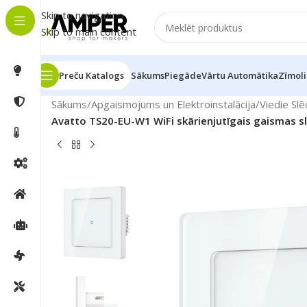
Skip to navigation
Skip to main content
Preču Katalogs
Sākums
Piegāde
Vārtu Automātika
Zīmoli
Sākums
/
Apgaismojums un Elektroinstalācija
/
Viedie Slē
Avatto TS20-EU-W1 WiFi skārienjutīgais gaismas slē