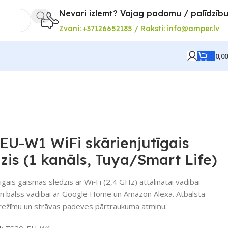
Nevari izlemt? Vajag padomu / palīdzīb
Zvani: +37126652185 / Raksti: info@amper.lv
0,0
EU-W1 WiFi skārienjutīgais
zis (1 kanāls, Tuya/Smart Life)
īgais gaismas slēdzis ar Wi‑Fi (2,4 GHz) attālinātai vadībai
un balss vadībai ar Google Home un Amazon Alexa. Atbalsta
o režīmu un strāvas padeves pārtraukuma atmiņu.