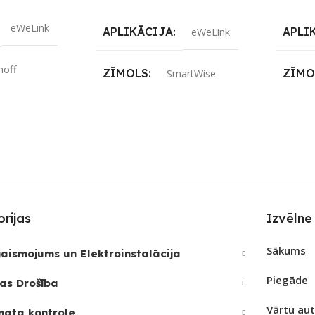
eWeLink
APLIKĀCIJA
APLI
eWeLink
noff
ZĪMOLS
ZĪMO
SmartWise
S
Wi-Fi
SAVIENOJUMS
SAVI
REIZ
RF raidītājs
,
Wi-Fi
RF uzt
Jā
PIEEJAMS UZREIZ
PIEE
Nē
JAMAIS
rijas
Izvēlne
UZREIZ PIEEJAMAIS
UZRE
SKAITS
SKAI
Sākums
aismojums un Elektroinstalācija
Piegāde
as Drošība
Vārtu au
mata kontrole