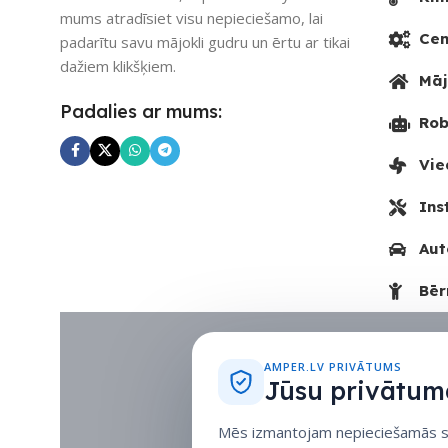
mums atradīsiet visu nepieciešamo, lai
Cen
padarītu savu mājokli gudru un ērtu ar tikai
dažiem klikšķiem.
Māj
Padalies ar mums:
Rob
Vie
Ins
Aut
Bēr
AMPER.LV PRIVĀTUMS
Jūsu privātuma
Mēs izmantojam nepieciešamās sīk