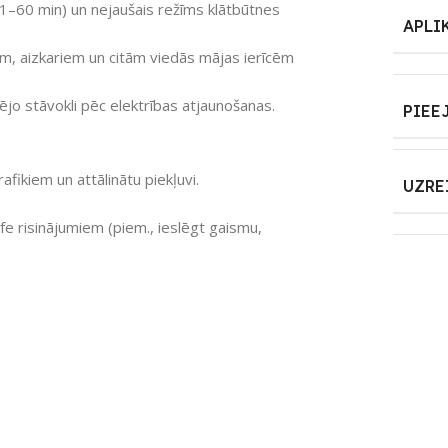
(1–60 min) un nejaušais režīms klātbūtnes
APLI
m, aizkariem un citām viedās mājas ierīcēm
jo stāvokli pēc elektrības atjaunošanas.
PIEE
afikiem un attālinātu piekļuvi.
UZRE
fe risinājumiem (piem., ieslēgt gaismu,