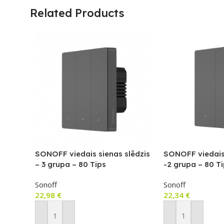
Related Products
SONOFF viedais sienas slēdzis
SONOFF viedais 
– 3 grupa – 80 Tips
-2 grupa – 80 T
Sonoff
Sonoff
22,98
€
22,34
€
Pievienot Grozam
Pievienot Groza