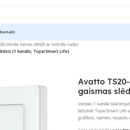
Kontakti
dži
/
Viedie sienas slēdži ar neitrālu vadu
/
dzis (1 kanāls, Tuya/Smart Life)
Avatto TS20-
gaismas slēd
Viedais 1 kanāla skārienjut
lietotnē Tuya/Smart Life 
grafikus, taimeri, nejauš