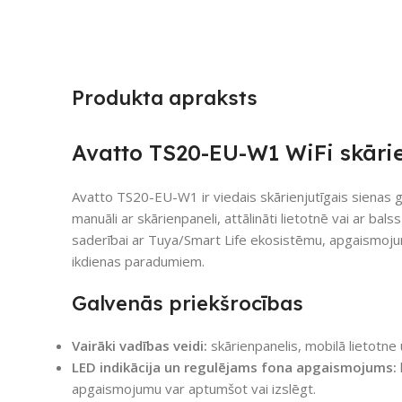
Produkta apraksts
Avatto TS20-EU-W1 WiFi skārie
Avatto TS20-EU-W1 ir viedais skārienjutīgais sienas g
manuāli ar skārienpaneli, attālināti lietotnē vai ar b
saderībai ar Tuya/Smart Life ekosistēmu, apgaismoju
ikdienas paradumiem.
Galvenās priekšrocības
Vairāki vadības veidi:
skārienpanelis, mobilā lietotne 
LED indikācija un regulējams fona apgaismojums:
apgaismojumu var aptumšot vai izslēgt.