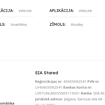
KĀCIJA
APLIKĀCIJA
eWeLink
eWeLink
LS
ZĪMOLS
SmartWise
Woolley
ENOJUMS
SAVIENOJUMS
Wi-Fi
vērējs
,
Wi-Fi
PIEEJAMS UZREIZ
Nē
JAMS UZREIZ
Nē
UZREIZ PIEEJAMAIS
SKAITS
SIA Stared
IZ PIEEJAMAIS
Reģistrācijas nr:
43603092341
PVN nr:
TS
LV43603092341
Bankas konta nr:
LV07UNLA0055003115031
Banka:
SEB AS
Juridiskā adrese:
Jelgava, Garozas iela 68 -
tomātika
11, LV-3002