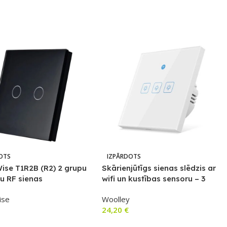
OTS
IZPĀRDOTS
ise T1R2B (R2) 2 grupu
Skārienjūtīgs sienas slēdzis ar
u RF sienas
wifi un kustības sensoru – 3
slēdzis (melns)
grupas
ise
Woolley
24,20
€
airāk
Lasīt Vairāk