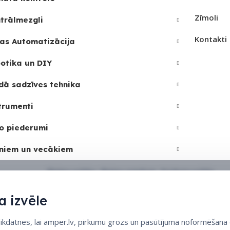
Zīmoli
trālmezgli
Kontakti
as Automatizācija
otika un DIY
dā sadzīves tehnika
trumenti
o piederumi
niem un vecākiem
Sīkdatņu politika
•
Sīkdatņu iestatījumi
•
Privātuma politika
 izvēle
datnes, lai amper.lv, pirkumu grozs un pasūtījuma noformēšana d