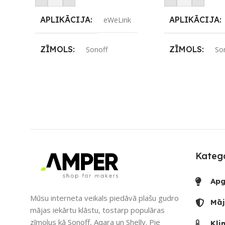
APLIKĀCIJA
APLIKĀCIJA
eWeLink
ZĪMOLS
ZĪMOLS
Sonoff
So
SAVIENOJUMS
SAVIENOJUM
eWeLink-Remote
,
Wi-Fi
PIEEJAMS UZ
PIEEJAMS UZREIZ
Nē
UZREIZ PIEE
SKAITS
Katego
UZREIZ PIEEJAMAIS
SKAITS
2
Apg
Mūsu interneta veikals piedāvā plašu gudro
Māj
mājas iekārtu klāstu, tostarp populāras
zīmolus kā Sonoff, Aqara un Shelly. Pie
Kli