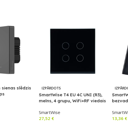
sienas slēdzis
IZPĀRDOTS
IZPĀRD
ips
SmartWise T4 EU 4C UNI (R3),
SmartW
melns, 4 grupu, WiFi+RF viedais
bezvad
gaismas slēdzis (darbojas ar
skārien
SmartWise
SmartW
vienu strāvu vadu un ar strāvu
27,52
€
13,36
€
+ neitrālu vadu)
m
Lasīt Vairāk
Lasīt V