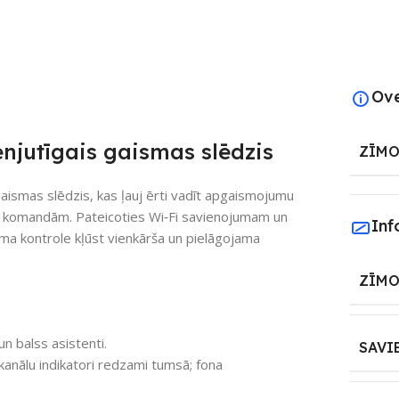
Ov
njutīgais gaismas slēdzis
ZĪMO
aismas slēdzis, kas ļauj ērti vadīt apgaismojumu
alss komandām. Pateicoties Wi‑Fi savienojumam un
Inf
ma kontrole kļūst vienkārša un pielāgojama
ZĪMO
un balss asistenti.
SAVI
kanālu indikatori redzami tumsā; fona