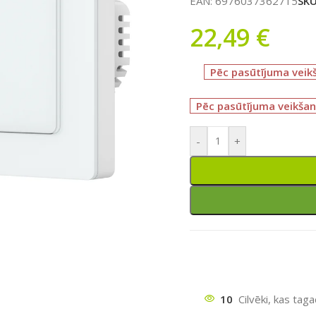
EAN:
6976037362715
SK
22,49
€
Pēc pasūtījuma veik
Pēc pasūtījuma veikšan
-
+
ātu
10
Cilvēki, kas tag