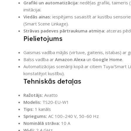
Grafiki un automatizācija:
nedēļas grafiki, taimeris 
imitācijai.
Viedās ainas:
iespējams sasaistīt ar kustību sensorie
(Smart Scene Linkage).
Strāvas padeves pārtraukuma atmiņa:
atceras pēdē
Pielietojums
Gaismas vadība mājās (virtuve, gaitenis, istabas) ar gr
Balss vadība ar
Amazon Alexa
un
Google Home
.
Automatizācijas scenāriji kopā ar citiem Tuya/Smart Li
konstatējot kustību).
Tehniskās detaļas
Ražotājs:
Avatto
Modelis:
TS20-EU-W1
Tips:
1 kanāls
Spriegums:
AC 100–240 V, 50–60 Hz
Nominālā strāva:
10 A
Wi‑Fi:
2,4 GHz