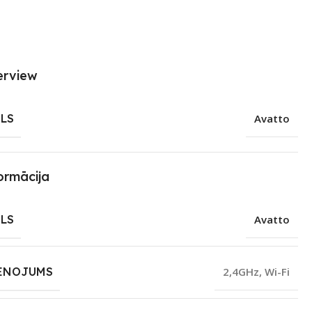
erview
LS
Avatto
ormācija
LS
Avatto
ENOJUMS
2,4GHz
,
Wi-Fi