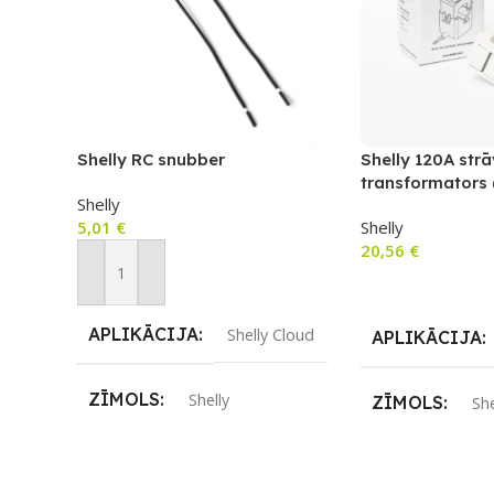
Shelly RC snubber
Shelly 120A str
transformators 
Shelly
5,01
€
Shelly
20,56
€
Pievienot Grozam
Pievienot Groza
APLIKĀCIJA
Shelly Cloud
APLIKĀCIJA
ZĪMOLS
Shelly
ZĪMOLS
She
PIEEJAMS UZREIZ
Nē
PIEEJAMS UZ