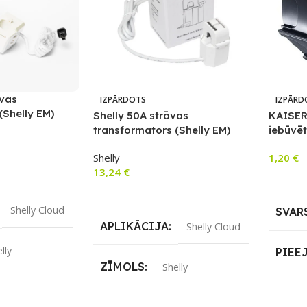
āvas
IZPĀRDOTS
IZPĀRD
(Shelly EM)
Shelly 50A strāvas
KAISER
transformators (Shelly EM)
iebūvē
sienā/g
Shelly
1,20
€
13,24
€
m
Lasīt V
Lasīt Vairāk
Shelly Cloud
SVAR
APLIKĀCIJA
Shelly Cloud
lly
PIEE
ZĪMOLS
Shelly
REIZ
Jā
UZRE