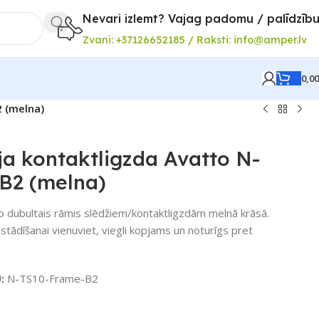
Nevari izlemt? Vajag padomu / palīdzīb
Zvani: +37126652185 / Raksti: info@amper.lv
0,0
 (melna)
a kontaktligzda Avatto N-
B2 (melna)
to dubultais rāmis slēdžiem/kontaktligzdām melnā krāsā.
tādīšanai vienuviet, viegli kopjams un noturīgs pret
U:
N-TS10-Frame-B2