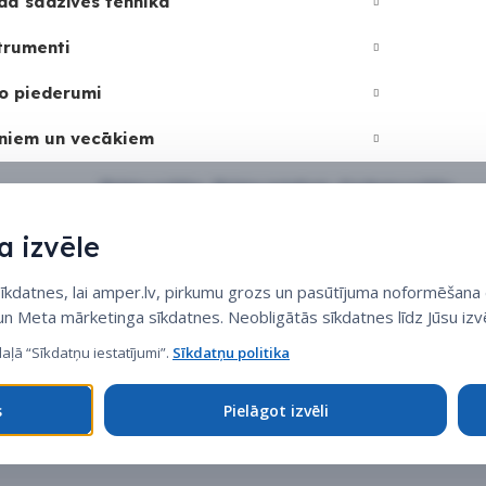
dā sadzīves tehnika
trumenti
o piederumi
niem un vecākiem
Sīkdatņu politika
•
Sīkdatņu iestatījumi
•
Privātuma politika
 izvēle
datnes, lai amper.lv, pirkumu grozs un pasūtījuma noformēšana d
 un Meta mārketinga sīkdatnes. Neobligātās sīkdatnes līdz Jūsu izvē
daļā “Sīkdatņu iestatījumi”.
Sīkdatņu politika
s
Pielāgot izvēli