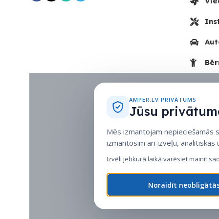
Vie
Ins
Aut
Bēr
AMPER.LV PRIVĀTUMS
Jūsu privātuma
Mēs izmantojam nepieciešamās sīk
izmantosim arī izvēļu, analītiskās
Izvēli jebkurā laikā varēsiet mainīt sa
Noraidīt neobligātā