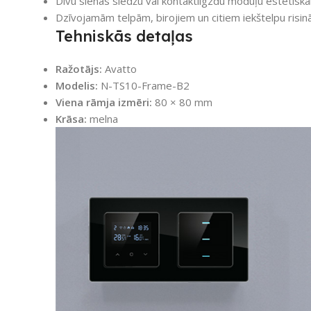
Divu sienas slēdžu vai kontaktligzdu moduļu estētisk
Dzīvojamām telpām, birojiem un citiem iekštelpu risi
Tehniskās detaļas
Ražotājs:
Avatto
Modelis:
N-TS10-Frame-B2
Viena rāmja izmēri:
80 × 80 mm
Krāsa:
melna