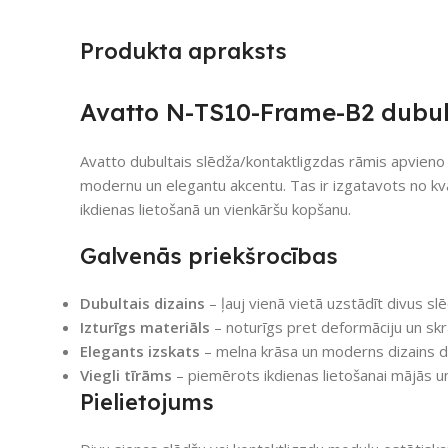
Produkta apraksts
Avatto N-TS10-Frame-B2 dubul
Avatto dubultais slēdža/kontaktligzdas rāmis apvieno st
modernu un elegantu akcentu. Tas ir izgatavots no kva
ikdienas lietošanā un vienkāršu kopšanu.
Galvenās priekšrocības
Dubultais dizains
– ļauj vienā vietā uzstādīt divus sl
Izturīgs materiāls
– noturīgs pret deformāciju un sk
Elegants izskats
– melna krāsa un moderns dizains da
Viegli tīrāms
– piemērots ikdienas lietošanai mājās un
Pielietojums