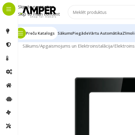
Skip to navigation
Skip to main content
Preču Katalogs
Sākums
Piegāde
Vārtu Automātika
Zīmoli
Sākums
/
Apgaismojums un Elektroinstalācija
/
Elektroins