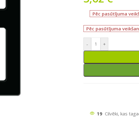
Pēc pasūtījuma veik
Pēc pasūtījuma veikšan
-
+
19
Cilvēki, kas tag