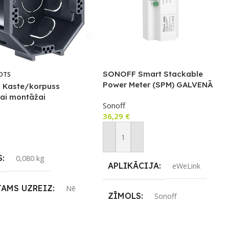
SONOFF Smart Stackable
OTS
Power Meter (SPM) GALVENĀ
 Kaste/korpuss
ierīce
tai montāžai
Sonoff
riestos
36,29
€
airāk
Pievienot Grozam
S
0,080 kg
APLIKĀCIJA
eWeLink
JAMS UZREIZ
Nē
ZĪMOLS
Sonoff
IZ PIEEJAMAIS
SAVIENOJUMS
Wi-Fi