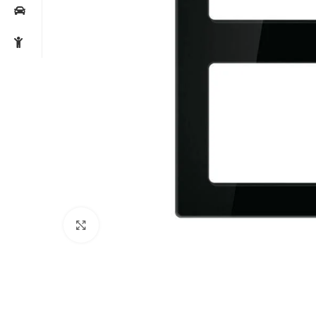
Noklikšķiniet, lai palielinātu