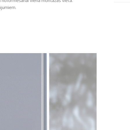
ai noformēšanai vienā montāžas vietā.
nājumiem.