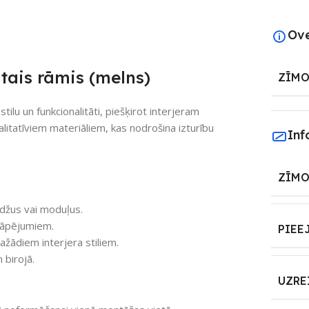
Ov
tais rāmis (melns)
ZĪMO
ilu un funkcionalitāti, piešķirot interjeram
litatīviem materiāliem, kas nodrošina izturību
Inf
ZĪMO
ēdžus vai moduļus.
rāpējumiem.
PIEE
žādiem interjera stiliem.
 birojā.
UZRE