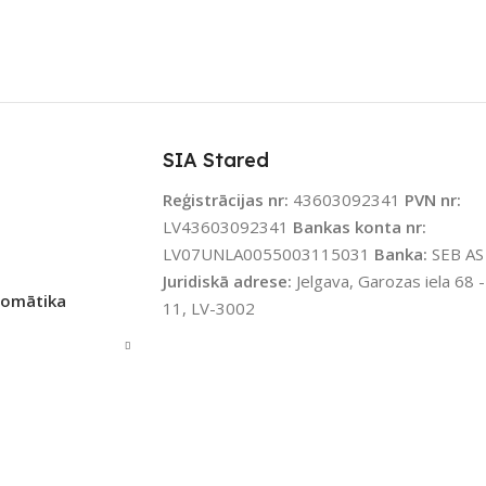
TS
PIEEJAMS UZREIZ
Jā
UZREIZ PIEEJAMAIS
SKAITS
SIA Stared
Reģistrācijas nr:
43603092341
PVN nr:
1
LV43603092341
Bankas konta nr:
LV07UNLA0055003115031
Banka:
SEB AS
Juridiskā adrese:
Jelgava, Garozas iela 68 -
tomātika
11, LV-3002