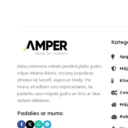
UZREIZ PIEEJAMAIS
UZREIZ PIEE
SKAITS
SKAITS
1
Katego
Apg
Mūsu interneta veikals piedāvā plašu gudro
Māj
mājas iekārtu klāstu, tostarp populāras
zīmolus kā Sonoff, Aqara un Shelly. Pie
Kli
mums atradīsiet visu nepieciešamo, lai
Cen
padarītu savu mājokli gudru un ērtu ar tikai
dažiem klikšķiem.
Māj
Padalies ar mums:
Rob