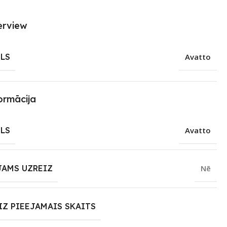
erview
LS
Avatto
ormācija
LS
Avatto
JAMS UZREIZ
Nē
IZ PIEEJAMAIS SKAITS