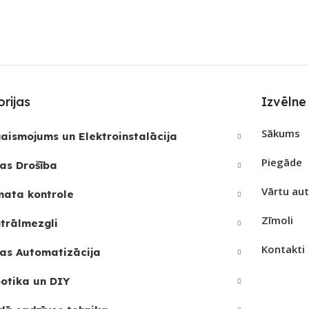
PIEEJAMS UZREIZ
Nē
SKAI
JAMAIS
UZREIZ PIEEJAMAIS
SKAITS
rijas
Izvēlne
Sākums
aismojums un Elektroinstalācija
Piegāde
as Drošība
Vārtu au
mata kontrole
Zīmoli
trālmezgli
Kontakti
as Automatizācija
otika un DIY