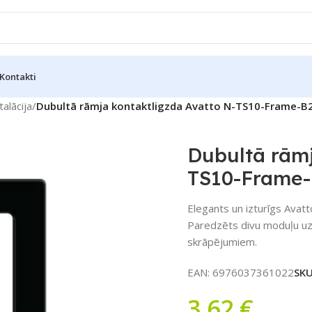
Kontakti
talācija
/
Dubultā rāmja kontaktligzda Avatto N-TS10-Frame-B2
Dubultā rāmj
TS10-Frame-
Elegants un izturīgs Avat
Paredzēts divu moduļu uzs
skrāpējumiem.
EAN:
6976037361022
SK
3,62
€