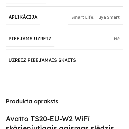
APLIKĀCIJA
Smart Life
,
Tuya Smart
PIEEJAMS UZREIZ
Nē
UZREIZ PIEEJAMAIS SKAITS
Produkta apraksts
Avatto TS20-EU-W2 WiFi
skārienjutīgais gaismas slēdzis