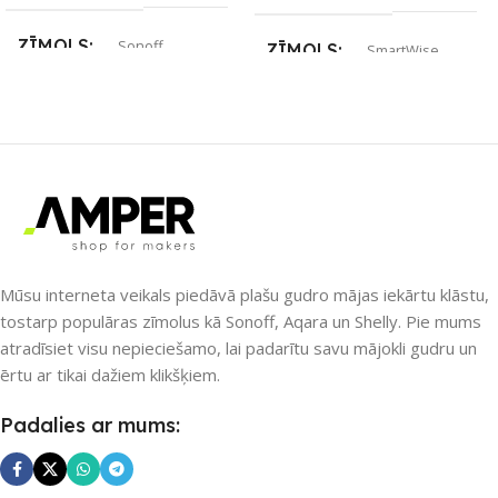
ZĪMOLS
Sonoff
ZĪMOLS
SmartWise
SAVIENOJUMS
SAVIENOJUMS
ZigBee
eWeLink-Remote
,
Wi-Fi
PIEEJAMS UZREIZ
PIEEJAMS UZREIZ
Nē
Nē
Mūsu interneta veikals piedāvā plašu gudro mājas iekārtu klāstu,
UZREIZ PIEEJAMAIS
tostarp populāras zīmolus kā Sonoff, Aqara un Shelly. Pie mums
SKAITS
atradīsiet visu nepieciešamo, lai padarītu savu mājokli gudru un
UZREIZ PIEEJAMAIS
SKAITS
ērtu ar tikai dažiem klikšķiem.
Padalies ar mums: