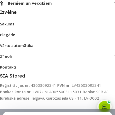
Bērniem un vecākiem
Izvēlne
Sākums
Piegāde
Vārtu automātika
Zīmoli
Kontakti
SIA Stared
Reģistrācijas nr:
43603092341
PVN nr:
LV43603092341
Bankas konta nr:
LV07UNLA0055003115031
Banka:
SEB AS
Juridiskā adrese:
Jelgava, Garozas iela 68 - 11, LV-3002
Sīkdatņu politika
•
Sīkdatņu iestatījumi
•
Privātuma politika