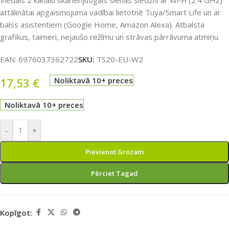
Viedais 2 kanālu skārienjutīgais sienas slēdzis ar Wi‑Fi (2.4 GHz)
attālinātai apgaismojuma vadībai lietotnē Tuya/Smart Life un ar
balss asistentiem (Google Home, Amazon Alexa). Atbalsta
grafikus, taimeri, nejaušo režīmu un strāvas pārrāvuma atmiņu.
EAN:
6976037362722
SKU:
TS20-EU-W2
17,53
€
Noliktavā 10+ preces
Noliktavā 10+ preces
-
+
Pievienot Grozam
Pērciet Tagad
Kopīgot: