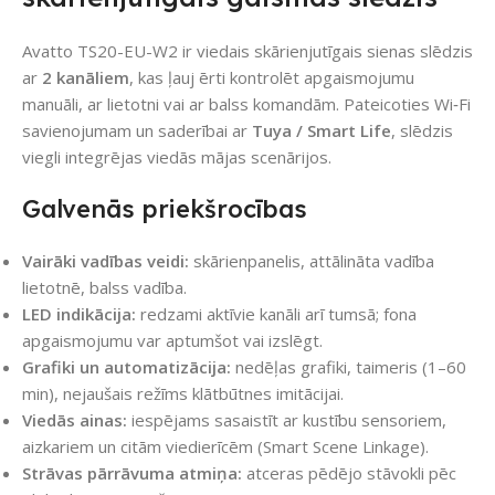
Avatto TS20-EU-W2 ir viedais skārienjutīgais sienas slēdzis
ar
2 kanāliem
, kas ļauj ērti kontrolēt apgaismojumu
manuāli, ar lietotni vai ar balss komandām. Pateicoties Wi‑Fi
savienojumam un saderībai ar
Tuya / Smart Life
, slēdzis
viegli integrējas viedās mājas scenārijos.
Galvenās priekšrocības
Vairāki vadības veidi:
skārienpanelis, attālināta vadība
lietotnē, balss vadība.
LED indikācija:
redzami aktīvie kanāli arī tumsā; fona
apgaismojumu var aptumšot vai izslēgt.
Grafiki un automatizācija:
nedēļas grafiki, taimeris (1–60
min), nejaušais režīms klātbūtnes imitācijai.
Viedās ainas:
iespējams sasaistīt ar kustību sensoriem,
aizkariem un citām viedierīcēm (Smart Scene Linkage).
Strāvas pārrāvuma atmiņa:
atceras pēdējo stāvokli pēc