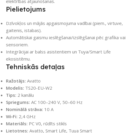
elektrības atjaunošanas.
Pielietojums
Dzīvokļos un mājās apgaismojuma vadībai (piem., virtuve,
gaitenis, istabas).
Automātiskai gaismu ieslēgšanai/izslēgšanai pēc grafika vai
sensoriem.
Integrācijai ar balss asistentiem un Tuya/Smart Life
ekosistēmu.
Tehniskās detaļas
Ražotājs:
Avatto
Modelis:
TS20-EU-W2
Tips:
2 kanālu
Spriegums:
AC 100–240 V, 50–60 Hz
Nominālā strāva:
10 A
Wi‑Fi:
2,4 GHz
Materiāls:
PC V0, rūdīts stikls
Lietotnes:
Avatto, Smart Life, Tuya Smart