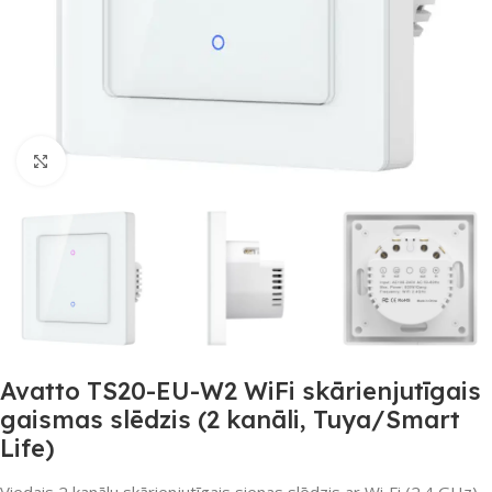
Noklikšķiniet, lai palielinātu
Avatto TS20-EU-W2 WiFi skārienjutīgais
gaismas slēdzis (2 kanāli, Tuya/Smart
Life)