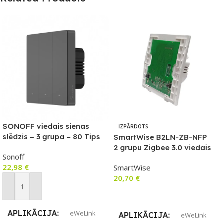
SONOFF viedais sienas
IZPĀRDOTS
slēdzis – 3 grupa – 80 Tips
SmartWise B2LN-ZB-NFP
2 grupu Zigbee 3.0 viedais
Sonoff
sienas slēdzis ar fiziskām
22,98
€
SmartWise
pogām (bez priekšējā
20,70
€
paneļa)
Pievienot Grozam
Lasīt Vairāk
APLIKĀCIJA
eWeLink
APLIKĀCIJA
eWeLink