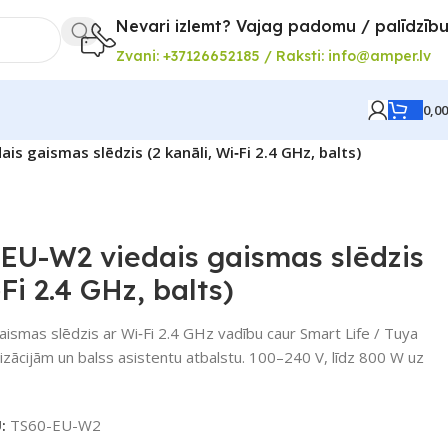
Nevari izlemt? Vajag padomu / palīdzīb
Zvani: +37126652185 / Raksti: info@amper.lv
0,0
s gaismas slēdzis (2 kanāli, Wi‑Fi 2.4 GHz, balts)
EU-W2 viedais gaismas slēdzis
‑Fi 2.4 GHz, balts)
aismas slēdzis ar Wi‑Fi 2.4 GHz vadību caur Smart Life / Tuya
izācijām un balss asistentu atbalstu. 100–240 V, līdz 800 W uz
U:
TS60-EU-W2