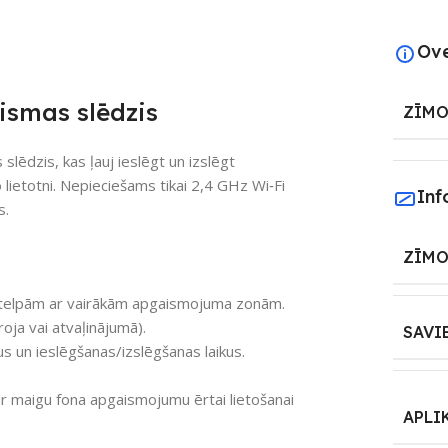
Ov
ismas slēdzis
ZĪMO
lēdzis, kas ļauj ieslēgt un izslēgt
 lietotni. Nepieciešams tikai 2,4 GHz Wi‑Fi
Inf
s.
ZĪMO
telpām ar vairākām apgaismojuma zonām.
roja vai atvaļinājumā).
SAVI
us un ieslēgšanas/izslēgšanas laikus.
r maigu fona apgaismojumu ērtai lietošanai
APLI