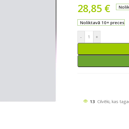
28,85
€
Noli
Noliktavā 10+ preces
-
+
13
Cilvēki, kas tag