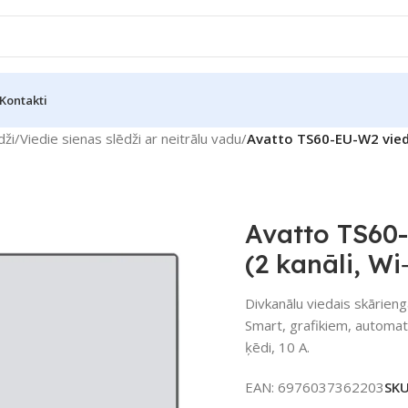
Kontakti
dži
/
Viedie sienas slēdži ar neitrālu vadu
/
Avatto TS60-EU-W2 viedai
Avatto TS60-
(2 kanāli, Wi
Divkanālu viedais skārieng
Smart, grafikiem, automat
ķēdi, 10 A.
EAN:
6976037362203
SK