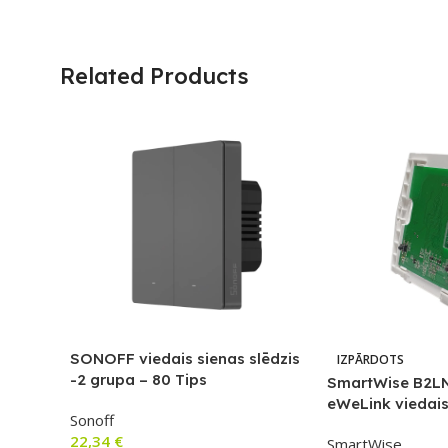
Related Products
SONOFF viedais sienas slēdzis
IZPĀRDOTS
-2 grupa – 80 Tips
SmartWise B2LN
eWeLink viedais
Sonoff
sienas slēdzis a
22,34
€
SmartWise
(bez priekšējā p