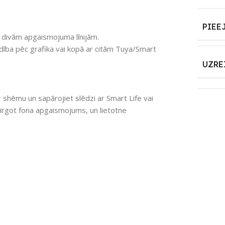
PIEE
r divām apgaismojuma līnijām.
ība pēc grafika vai kopā ar citām Tuya/Smart
UZRE
 shēmu un sapārojiet slēdzi ar Smart Life vai
irgot fona apgaismojums, un lietotne