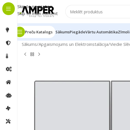
Skip to navigation
Skip to main content
Preču Katalogs
Sākums
Piegāde
Vārtu Automātika
Zīmoli
Sākums
/
Apgaismojums un Elektroinstalācija
/
Viedie Slē