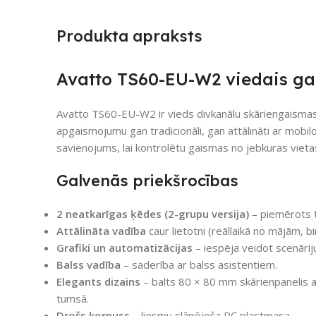
Produkta apraksts
Avatto TS60-EU-W2 viedais ga
Avatto TS60-EU-W2 ir vieds divkanālu skāriengaismas s
apgaismojumu gan tradicionāli, gan attālināti ar mobilo
savienojums, lai kontrolētu gaismas no jebkuras vieta
Galvenās priekšrocības
2 neatkarīgas ķēdes (2-grupu versija)
– piemērots 
Attālināta vadība
caur lietotni (reāllaikā no mājām, bi
Grafiki un automatizācijas
– iespēja veidot scenārij
Balss vadība
– saderība ar balss asistentiem.
Elegants dizains
– balts 80 × 80 mm skārienpanelis a
tumsā.
Drošs korpuss
– liesmu slāpējoša PC plastmasa.