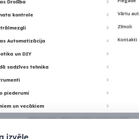
Piegāde
as Drošība
Vārtu au
mata kontrole
Zīmoli
trālmezgli
Kontakti
as Automatizācija
otika un DIY
dā sadzīves tehnika
trumenti
o piederumi
niem un vecākiem
Sīkdatņu politika
•
Sīkdatņu iestatījumi
•
Privātuma politika
 izvēle