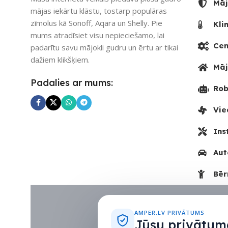
Māj
mājas iekārtu klāstu, tostarp populāras
zīmolus kā Sonoff, Aqara un Shelly. Pie
Kli
mums atradīsiet visu nepieciešamo, lai
Cen
padarītu savu mājokli gudru un ērtu ar tikai
dažiem klikšķiem.
Māj
Padalies ar mums:
Rob
Vie
Ins
Aut
Bēr
AMPER.LV PRIVĀTUMS
Jūsu privātuma