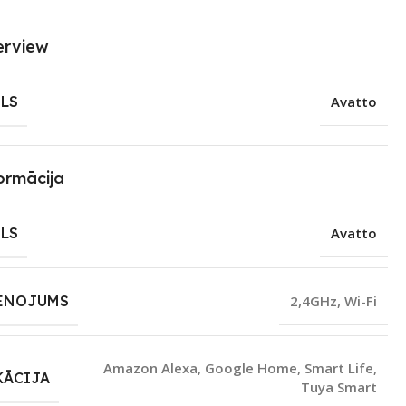
erview
LS
Avatto
ormācija
LS
Avatto
ENOJUMS
2,4GHz
,
Wi-Fi
Amazon Alexa
,
Google Home
,
Smart Life
,
KĀCIJA
Tuya Smart