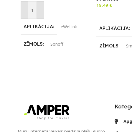
18,49
€
Pievienot Grozam
Lasīt Vairāk
APLIKĀCIJA
eWeLink
APLIKĀCIJA
ZĪMOLS
Sonoff
ZĪMOLS
Sm
SAVIENOJUMS
Wi-Fi
SAVIENOJUM
PIEEJAMS UZREIZ
RF uztvērējs
,
Wi-
Jā
PIEEJAMS UZ
UZREIZ PIEEJAMAIS
SKAITS
Katego
UZREIZ PIEE
2
SKAITS
Apg
Mūsu interneta veikals piedāvā plašu gudro