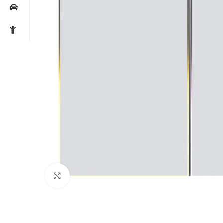
Noklikšķiniet, lai palielinātu