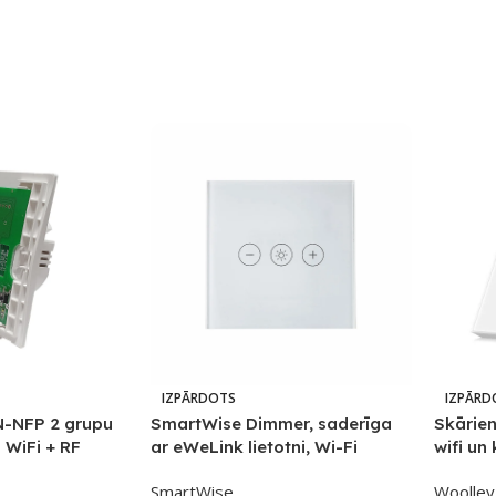
IZPĀRDOTS
IZPĀRD
-NFP 2 grupu
SmartWise Dimmer, saderīga
Skārien
 WiFi + RF
ar eWeLink lietotni, Wi-Fi
wifi un
r fizisko pogu
pieskāriena reostata slēdzis
grupas
SmartWise
Woolley
aneļa)
(ar baltu stikla priekšējo