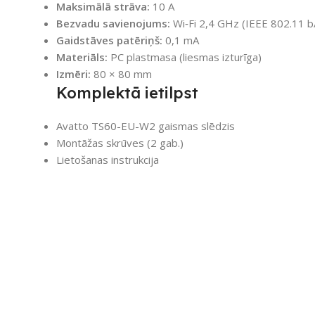
Maksimālā strāva:
10 A
Bezvadu savienojums:
Wi‑Fi 2,4 GHz (IEEE 802.11 b
Gaidstāves patēriņš:
0,1 mA
Materiāls:
PC plastmasa (liesmas izturīga)
Izmēri:
80 × 80 mm
Komplektā ietilpst
Avatto TS60-EU-W2 gaismas slēdzis
Montāžas skrūves (2 gab.)
Lietošanas instrukcija