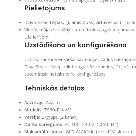
Pielietojums
Dzīvojamās telpas, guļamistabas, virtuves un biroji a
Viedās mājas scenāriji: automātiska apgaismojuma vad
Life ierīcēm.
Uzstādīšana un konfigurēšana
Uzstādīšana ir vienkārša: savienojiet vadus saskaņā ar
Tuya Smart. Nospiediet pogu ~5 sekundes, līdz sāk m
automātiski noteiks ierīci konfigurēšanai.
Tehniskās detaļas
Ražotājs:
Avatto
Modelis:
TS60-EU-W2
Versija:
2-grupu (2 kanāli)
Darba spriegums:
AC 100–240 V (50/60 Hz)
Maksimālā slodze:
800 W / ķēde (rezistīvā slodze)