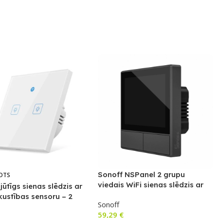
Sonoff NSPanel 2 grupu
OTS
viedais WiFi sienas slēdzis ar
jūtīgs sienas slēdzis ar
LED paneli, termostatu un
 kustības sensoru – 2
Sonoff
viedās ainas slēdža funkciju
59,29
€