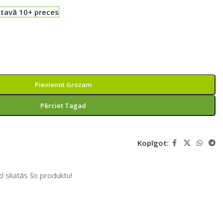
ktavā 10+ preces
Pievienot Grozam
Pērciet Tagad
Kopīgot:
ad skatās šo produktu!