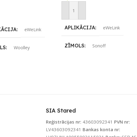
Pievienot Grozam
airāk
APLIKĀCIJA
eWeLink
KĀCIJA
eWeLink
ZĪMOLS
Sonoff
LS
Woolley
SAVIENOJUMS
Wi-Fi
ENOJUMS
Wi-Fi
PIEEJAMS UZREIZ
Nē
JAMS UZREIZ
Nē
UZREIZ PIEEJAMAIS
IZ PIEEJAMAIS
SKAITS
TS
SIA Stared
Reģistrācijas nr:
43603092341
PVN nr:
LV43603092341
Bankas konta nr: