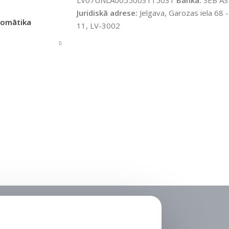
LV07UNLA0055003115031
Banka:
SEB AS
Juridiskā adrese:
Jelgava, Garozas iela 68 -
tomātika
11, LV-3002