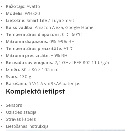
Ražotājs:
Avatto
Modelis:
WHS20
Lietotne:
Smart Life / Tuya Smart
Balss vadība:
Amazon Alexa, Google Home
Temperatūras diapazons:
0°C–60°C
Mitruma diapazons:
0%–99% RH
Temperatūras precizitāte:
±1°C
Mitruma precizitāte:
±5% RH
Bezvadu savienojums:
2,4 GHz IEEE 802.11 b/g/n
Izmēri:
80 × 86 × 105 mm
Svars:
130 g
Barošana:
5 V/1 A vai 3×AA baterijas
Komplektā ietilpst
Sensors
Uzlādes stacija
Strāvas kabelis
Lietošanas instrukcija