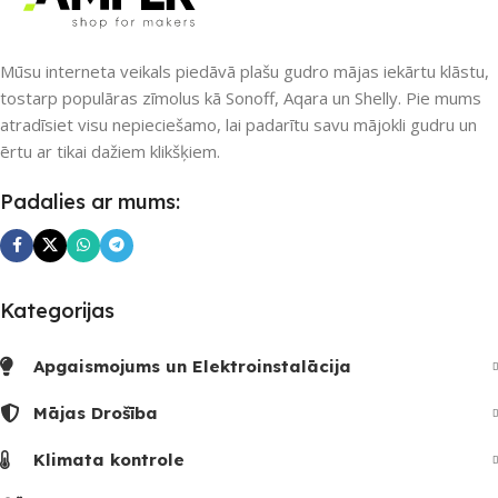
PIEEJAMS UZREIZ
UZREIZ PIEEJAMAIS
SKAITS
Nē
Mūsu interneta veikals piedāvā plašu gudro mājas iekārtu klāstu,
tostarp populāras zīmolus kā Sonoff, Aqara un Shelly. Pie mums
2
atradīsiet visu nepieciešamo, lai padarītu savu mājokli gudru un
UZREIZ PIEEJAMAIS
ērtu ar tikai dažiem klikšķiem.
SKAITS
Padalies ar mums:
Kategorijas
Apgaismojums un Elektroinstalācija
Mājas Drošība
Klimata kontrole