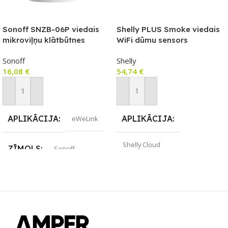
Sonoff SNZB-06P viedais
Shelly PLUS Smoke viedais
mikroviļņu klātbūtnes
WiFi dūmu sensors
sensors ar Zigbee 3.0
Sonoff
Shelly
atbalstu
16,08
€
54,74
€
Pievienot Grozam
Pievienot Grozam
APLIKĀCIJA
APLIKĀCIJA
eWeLink
Shelly Cloud
ZĪMOLS
Sonoff
ZĪMOLS
Shelly
SAVIENOJUMS
ZigBee
SAVIENOJUMS
Wi-Fi
PIEEJAMS UZREIZ
Jā