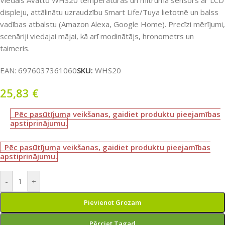
Viedais Avatto WHS20 temperatūras un mitruma sensors ar LCD
displeju, attālinātu uzraudzību Smart Life/Tuya lietotnē un balss
vadības atbalstu (Amazon Alexa, Google Home). Precīzi mērījumi,
scenāriji viedajai mājai, kā arī modinātājs, hronometrs un
taimeris.
EAN:
6976037361060
SKU:
WHS20
25,83
€
Pēc pasūtījuma veikšanas, gaidiet produktu pieejamības
apstiprinājumu.
Pēc pasūtījuma veikšanas, gaidiet produktu pieejamības
apstiprinājumu.
-
+
Pievienot Grozam
Pērciet Tagad