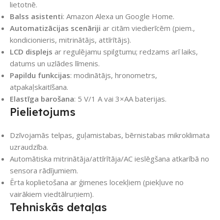
lietotnē.
Balss asistenti
: Amazon Alexa un Google Home.
Automatizācijas scenāriji
ar citām viedierīcēm (piem.,
kondicionieris, mitrinātājs, attīrītājs).
LCD displejs
ar regulējamu spilgtumu; redzams arī laiks,
datums un uzlādes līmenis.
Papildu funkcijas
: modinātājs, hronometrs,
atpakaļskaitīšana.
Elastīga barošana
: 5 V/1 A vai 3×AA baterijas.
Pielietojums
Dzīvojamās telpas, guļamistabas, bērnistabas mikroklimata
uzraudzība.
Automātiska mitrinātāja/attīrītāja/AC ieslēgšana atkarībā no
sensora rādījumiem.
Ērta koplietošana ar ģimenes locekļiem (piekļuve no
vairākiem viedtālruņiem).
Tehniskās detaļas