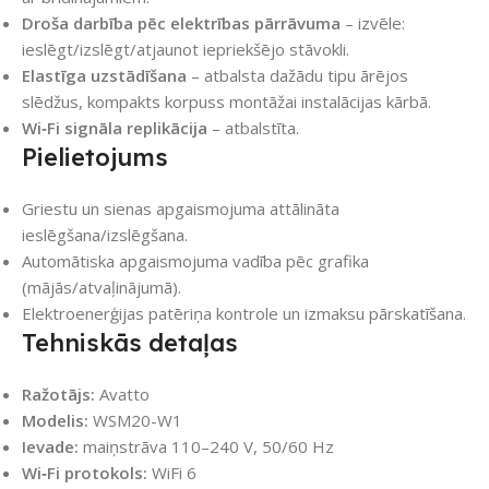
Droša darbība pēc elektrības pārrāvuma
– izvēle:
ieslēgt/izslēgt/atjaunot iepriekšējo stāvokli.
Elastīga uzstādīšana
– atbalsta dažādu tipu ārējos
slēdžus, kompakts korpuss montāžai instalācijas kārbā.
Wi‑Fi signāla replikācija
– atbalstīta.
Pielietojums
Griestu un sienas apgaismojuma attālināta
ieslēgšana/izslēgšana.
Automātiska apgaismojuma vadība pēc grafika
(mājās/atvaļinājumā).
Elektroenerģijas patēriņa kontrole un izmaksu pārskatīšana.
Tehniskās detaļas
Ražotājs:
Avatto
Modelis:
WSM20-W1
Ievade:
maiņstrāva 110–240 V, 50/60 Hz
Wi‑Fi protokols:
WiFi 6