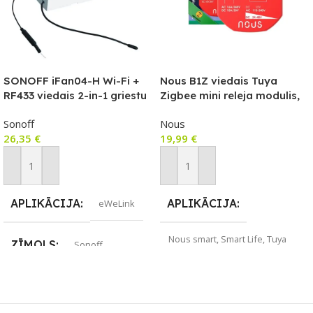
SONOFF iFan04-H Wi-Fi +
Nous B1Z viedais Tuya
RF433 viedais 2-in-1 griestu
Zigbee mini releja modulis,
ventilators + gaismas
ar slēdža ieeju, 1 grupa
Sonoff
Nous
kontrolieris
26,35
€
19,99
€
Pievienot Grozam
Pievienot Grozam
APLIKĀCIJA
APLIKĀCIJA
eWeLink
Nous smart
,
Smart Life
,
Tuya
ZĪMOLS
Sonoff
Smart
SAVIENOJUMS
ZĪMOLS
Nous