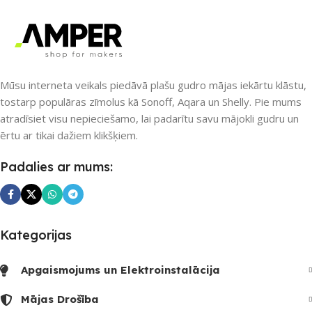
RF uztvērējs
,
Wi-Fi
SAVIENOJUMS
ZigBee
PIEEJAMS UZREIZ
PIEEJAMS UZREIZ
Nē
Mūsu interneta veikals piedāvā plašu gudro mājas iekārtu klāstu,
Nē
tostarp populāras zīmolus kā Sonoff, Aqara un Shelly. Pie mums
atradīsiet visu nepieciešamo, lai padarītu savu mājokli gudru un
UZREIZ PIEEJAMAIS
UZREIZ PIEEJAMAIS
ērtu ar tikai dažiem klikšķiem.
SKAITS
SKAITS
Padalies ar mums:
Kategorijas
Apgaismojums un Elektroinstalācija
Mājas Drošība