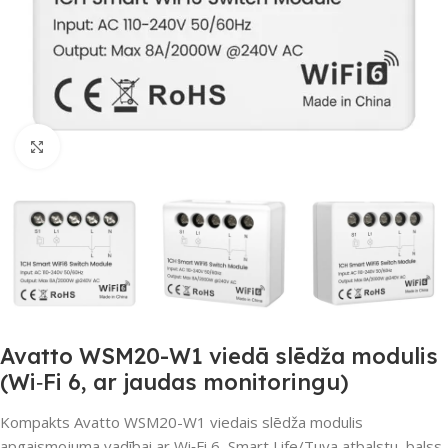
Noklikšķiniet, lai palielinātu
Avatto WSM20-W1 viedā slēdža modulis
(Wi‑Fi 6, ar jaudas monitoringu)
Kompakts Avatto WSM20-W1 viedais slēdža modulis
apgaismojuma vadībai ar Wi‑Fi 6, Smart Life/Tuya atbalstu, balss