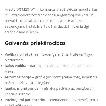
Avatto WSM20-W1 ir kompakts viedā slēdža modulis, kas
ļauj ātri modernizēt tradicionālu apgaismojuma ķēdi un
pārvaldīt to attālināti. Pateicoties Wi‑Fi 6 atbalstam,
savienojums ir stabils arī vidē ar daudzām vienlaicīgi
strādājošām ierīcēm.
Galvenās priekšrocības
Vadība no lietotnes
– saderīgs ar Smart Life un Tuya
platformām.
Balss vadība
– darbojas ar Google Home un Amazon
Alexa.
Automatizācija
– grafiki (vienreizēji/atkārtoti), nejaušais
režīms, aizkavēta izslēgšana.
Jaudas monitorings
– reāllaika patēriņa uzraudzība un
vēsture lietotnē.
Paziņojumi par patēriņu
– dienas/nedēļas/mēneša limiti
ar brīdinājumiem.