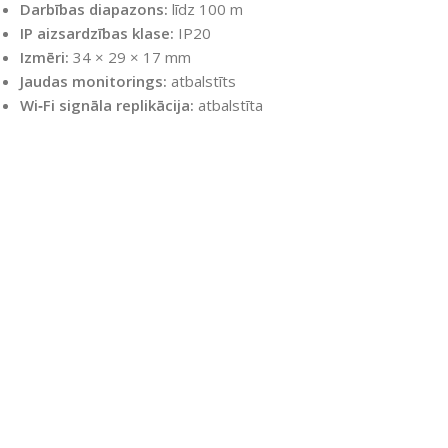
Darbības diapazons:
līdz 100 m
IP aizsardzības klase:
IP20
Izmēri:
34 × 29 × 17 mm
Jaudas monitorings:
atbalstīts
Wi‑Fi signāla replikācija:
atbalstīta