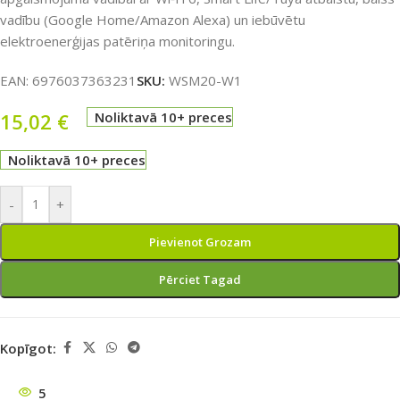
vadību (Google Home/Amazon Alexa) un iebūvētu
elektroenerģijas patēriņa monitoringu.
EAN:
6976037363231
SKU:
WSM20-W1
15,02
€
Noliktavā 10+ preces
Noliktavā 10+ preces
-
+
Pievienot Grozam
Pērciet Tagad
Kopīgot:
5