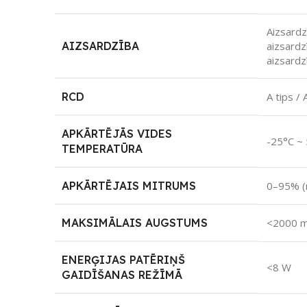
Aizsard
AIZSARDZĪBA
aizsardz
aizsardz
RCD
A tips /
APKĀRTĒJĀS VIDES
-25°C ~
TEMPERATŪRA
APKĀRTĒJAIS MITRUMS
0–95% (
MAKSIMĀLAIS AUGSTUMS
<2000 
ENERĢIJAS PATĒRIŅŠ
<8 W
GAIDĪŠANAS REŽĪMĀ