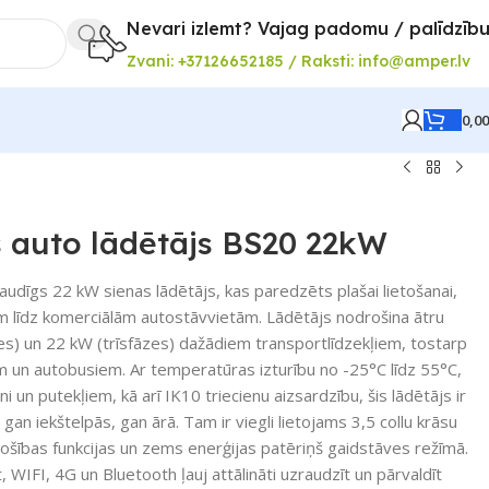
Nevari izlemt? Vajag padomu / palīdzīb
Zvani: +37126652185 / Raksti: info@amper.lv
0,0
 auto lādētājs BS20 22kW
dīgs 22 kW sienas lādētājs, kas paredzēts plašai lietošanai,
 līdz komerciālām autostāvvietām. Lādētājs nodrošina ātru
zes) un 22 kW (trīsfāzes) dažādiem transportlīdzekļiem, tostarp
 un autobusiem. Ar temperatūras izturību no -25°C līdz 55°C,
 un putekļiem, kā arī IK10 triecienu aizsardzību, šis lādētājs ir
 gan iekštelpās, gan ārā. Tam ir viegli lietojams 3,5 collu krāsu
rošības funkcijas un zems enerģijas patēriņš gaidstāves režīmā.
 WIFI, 4G un Bluetooth ļauj attālināti uzraudzīt un pārvaldīt