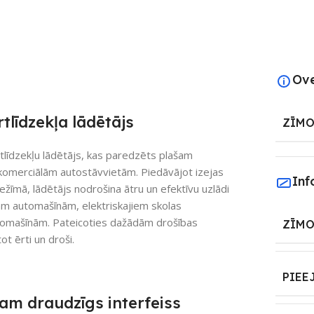
Ov
līdzekļa lādētājs
ZĪMO
līdzekļu lādētājs, kas paredzēts plašam
 komerciālām autostāvvietām. Piedāvājot izejas
Inf
ežīmā, lādētājs nodrošina ātru un efektīvu uzlādi
ām automašīnām, elektriskajiem skolas
utomašīnām. Pateicoties dažādām drošības
ZĪMO
t ērti un droši.
PIEE
jam draudzīgs interfeiss