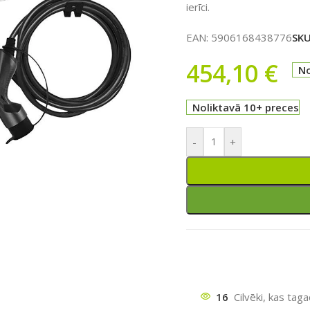
ierīci.
EAN:
5906168438776
SK
454,10
€
No
Noliktavā 10+ preces
ātu
-
+
16
Cilvēki, kas tag