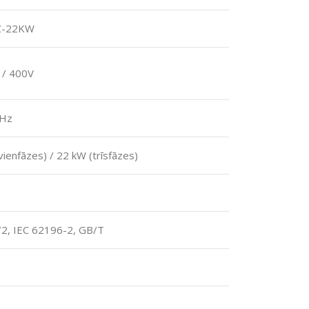
C-22KW
 / 400V
 Hz
vienfāzes) / 22 kW (trīsfāzes)
72, IEC 62196-2, GB/T