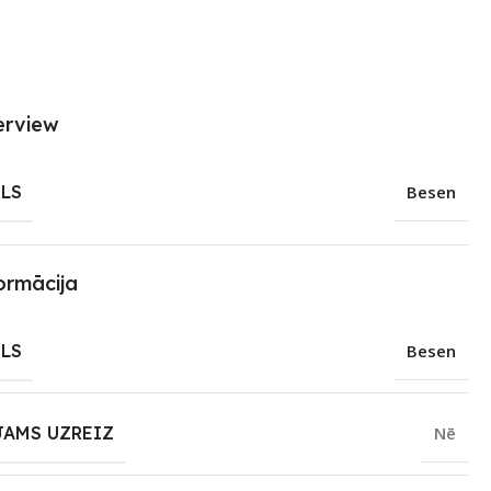
erview
LS
Besen
ormācija
LS
Besen
JAMS UZREIZ
Nē