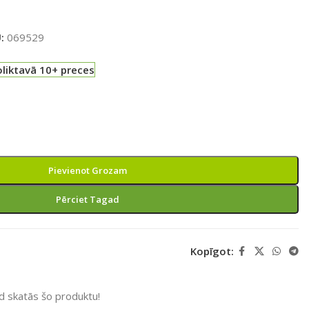
U:
069529
liktavā 10+ preces
Pievienot Grozam
Pērciet Tagad
Kopīgot:
ad skatās šo produktu!