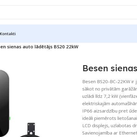
Kontakti
en sienas auto lādētājs BS20 22kW
Besen sienas
Besen BS20-BC-22KW ir jau
sākot no privātām garāžām
uzlādi līdz 7,2 kW (vienfā
elektriskajām automašīnām
IP66 aizsardzību pret ūdeni
ideāli piemērots lietošanai
LCD displejs, uzlabotas d
Savienojamība ar Ethernet,