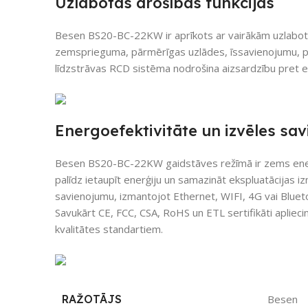
Uzlabotas drošības funkcijas
Besen BS20-BC-22KW ir aprīkots ar vairākām uzlabotā
zemsprieguma, pārmērīgas uzlādes, īssavienojumu, pā
līdzstrāvas RCD sistēma nodrošina aizsardzību pret el
Energoefektivitāte un izvēles sa
Besen BS20-BC-22KW gaidstāves režīmā ir zems enerģ
palīdz ietaupīt enerģiju un samazināt ekspluatācijas i
savienojumu, izmantojot Ethernet, WIFI, 4G vai Bluetooth
Savukārt CE, FCC, CSA, RoHS un ETL sertifikāti aplieci
kvalitātes standartiem.
RAŽOTĀJS
Besen