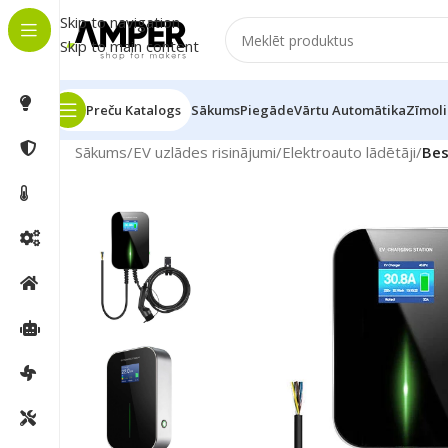
Skip to navigation
Skip to main content
Preču Katalogs
Sākums
Piegāde
Vārtu Automātika
Zīmoli
Sākums
/
EV uzlādes risinājumi
/
Elektroauto lādētāji
/
Bes