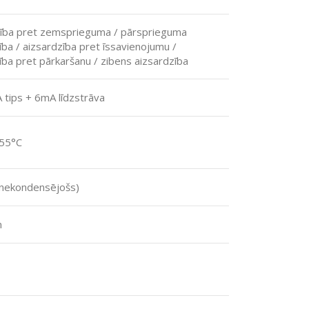
zība pret zemsprieguma / pārsprieguma
ība / aizsardzība pret īssavienojumu /
ība pret pārkaršanu / zibens aizsardzība
 A tips + 6mA līdzstrāva
 55°C
nekondensējošs)
m