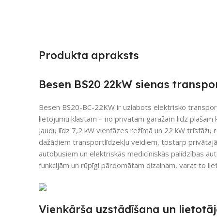
Produkta apraksts
Besen BS20 22kW sienas transport
Besen BS20-BC-22KW ir uzlabots elektrisko transport
lietojumu klāstam – no privātām garāžām līdz plašām
jaudu līdz 7,2 kW vienfāzes režīmā un 22 kW trīsfāžu r
dažādiem transportlīdzekļu veidiem, tostarp privātaj
autobusiem un elektriskās medicīniskās palīdzības a
funkcijām un rūpīgi pārdomātam dizainam, varat to lieto
Vienkārša uzstādīšana un lietotā