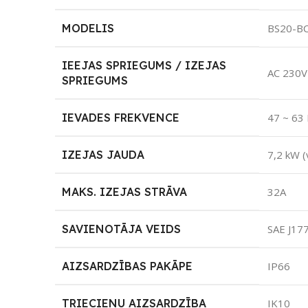
MODELIS
BS20-B
IEEJAS SPRIEGUMS / IZEJAS
AC 230V
SPRIEGUMS
IEVADES FREKVENCE
47 ~ 63
IZEJAS JAUDA
7,2 kW (
MAKS. IZEJAS STRĀVA
32A
SAVIENOTĀJA VEIDS
SAE J17
AIZSARDZĪBAS PAKĀPE
IP66
TRIECIENU AIZSARDZĪBA
IK10