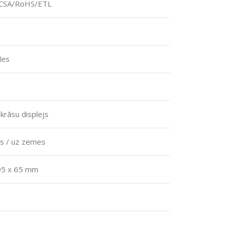
CSA/RoHS/ETL
les
 krāsu displejs
as / uz zemes
95 x 65 mm