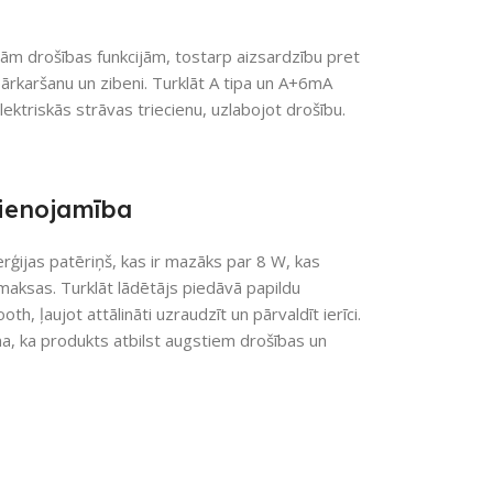
m drošības funkcijām, tostarp aizsardzību pret
rkaršanu un zibeni. Turklāt A tipa un A+6mA
ektriskās strāvas triecienu, uzlabojot drošību.
vienojamība
ijas patēriņš, kas ir mazāks par 8 W, kas
zmaksas. Turklāt lādētājs piedāvā papildu
, ļaujot attālināti uzraudzīt un pārvaldīt ierīci.
na, ka produkts atbilst augstiem drošības un