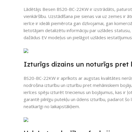
Lādētājs Besen BS20-BC-22KW ir izstrādāts, paturot 
vienkāršību. Uzstādīšana pie sienas vai uz zemes ir ā
ierīce ir ideāli piemērota gan dzīvojamai, gan komerciāl
lietotājam detalizētu informāciju par uzlādes statusu, 
dažādus EV modeļus un pielāgot uzlādes iestatījumus, 
Izturīgs dizains un noturīgs pret
BS20-BC-22KW ir aprīkots ar augstas kvalitātes nerūsē
nodrošina izturību un izturību pret mehāniskiem bojā
ierīces spēju izturēt triecienus un bojājumus, kas ir ļ
garantē pilnīgu putekļu un ūdens izturību, padarot šo 
neatkarīgi no laikapstākļiem.