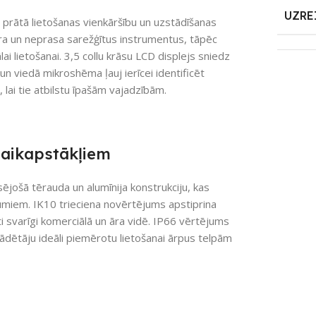
UZRE
prātā lietošanas vienkāršību un uzstādīšanas
tra un neprasa sarežģītus instrumentus, tāpēc
ai lietošanai. 3,5 collu krāsu LCD displejs sniedz
un viedā mikroshēma ļauj ierīcei identificēt
lai tie atbilstu īpašām vajadzībām.
 laikapstākļiem
jošā tērauda un alumīnija konstrukciju, kas
jumiem. IK10 trieciena novērtējums apstiprina
oti svarīgi komerciālā un āra vidē. IP66 vērtējums
lādētāju ideāli piemērotu lietošanai ārpus telpām