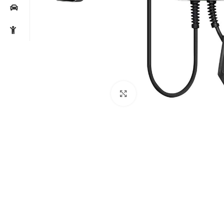
Noklikšķiniet, lai palielin