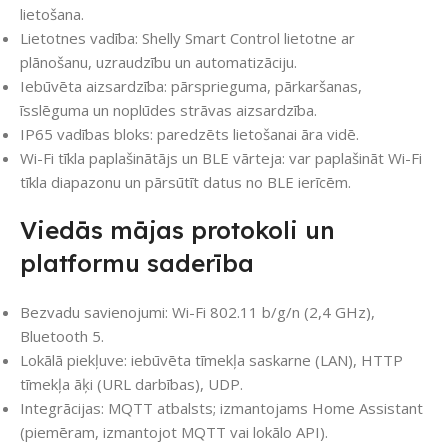
lietošana.
Lietotnes vadība: Shelly Smart Control lietotne ar
plānošanu, uzraudzību un automatizāciju.
Iebūvēta aizsardzība: pārsprieguma, pārkaršanas,
īsslēguma un noplūdes strāvas aizsardzība.
IP65 vadības bloks: paredzēts lietošanai āra vidē.
Wi-Fi tīkla paplašinātājs un BLE vārteja: var paplašināt Wi-Fi
tīkla diapazonu un pārsūtīt datus no BLE ierīcēm.
Viedās mājas protokoli un
platformu saderība
Bezvadu savienojumi: Wi-Fi 802.11 b/g/n (2,4 GHz),
Bluetooth 5.
Lokālā piekļuve: iebūvēta tīmekļa saskarne (LAN), HTTP
tīmekļa āķi (URL darbības), UDP.
Integrācijas: MQTT atbalsts; izmantojams Home Assistant
(piemēram, izmantojot MQTT vai lokālo API).