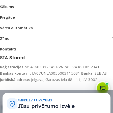
Sākums
Piegāde
Vārtu automātika
Zīmoli
Kontakti
SIA Stared
Reģistrācijas nr:
43603092341
PVN nr:
LV43603092341
Bankas konta nr:
LV07UNLA0055003115031
Banka:
SEB AS
Juridiskā adrese:
Jelgava, Garozas iela 68 - 11, LV-3002
Sīkdatņu politika
•
Sīkdatņu iestatījumi
•
Privātuma politika
AMPER.LV PRIVĀTUMS
Jūsu privātuma izvēle
Rati