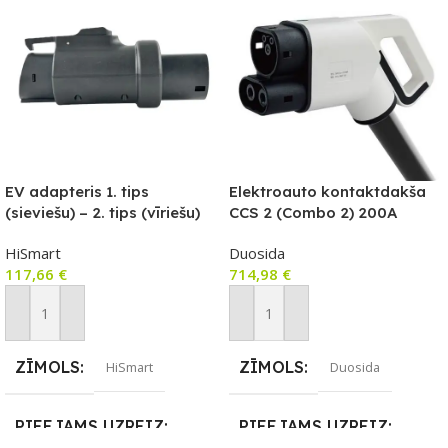
EV adapteris 1. tips
Elektroauto kontaktdakša
(sieviešu) – 2. tips (vīriešu)
CCS 2 (Combo 2) 200A
32A
1000V DC, 3 fāžu, ar 5 m
HiSmart
Duosida
kabeli
117,66
€
714,98
€
Pievienot Grozam
Pievienot Grozam
ZĪMOLS
ZĪMOLS
HiSmart
Duosida
PIEEJAMS UZREIZ
PIEEJAMS UZREIZ