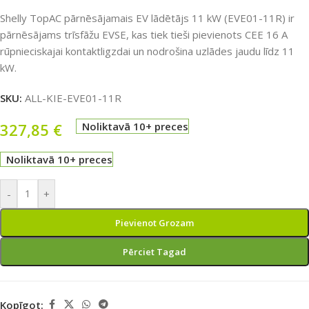
Shelly TopAC pārnēsājamais EV lādētājs 11 kW (EVE01-11R) ir
pārnēsājams trīsfāžu EVSE, kas tiek tieši pievienots CEE 16 A
rūpnieciskajai kontaktligzdai un nodrošina uzlādes jaudu līdz 11
kW.
SKU:
ALL-KIE-EVE01-11R
327,85
€
Noliktavā 10+ preces
Noliktavā 10+ preces
-
+
Pievienot Grozam
Pērciet Tagad
Kopīgot: