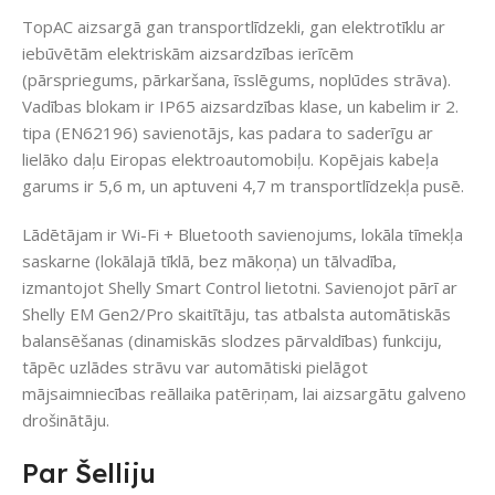
TopAC aizsargā gan transportlīdzekli, gan elektrotīklu ar
iebūvētām elektriskām aizsardzības ierīcēm
(pārspriegums, pārkaršana, īsslēgums, noplūdes strāva).
Vadības blokam ir IP65 aizsardzības klase, un kabelim ir 2.
tipa (EN62196) savienotājs, kas padara to saderīgu ar
lielāko daļu Eiropas elektroautomobiļu. Kopējais kabeļa
garums ir 5,6 m, un aptuveni 4,7 m transportlīdzekļa pusē.
Lādētājam ir Wi-Fi + Bluetooth savienojums, lokāla tīmekļa
saskarne (lokālajā tīklā, bez mākoņa) un tālvadība,
izmantojot Shelly Smart Control lietotni. Savienojot pārī ar
Shelly EM Gen2/Pro skaitītāju, tas atbalsta automātiskās
balansēšanas (dinamiskās slodzes pārvaldības) funkciju,
tāpēc uzlādes strāvu var automātiski pielāgot
mājsaimniecības reāllaika patēriņam, lai aizsargātu galveno
drošinātāju.
Par Šelliju