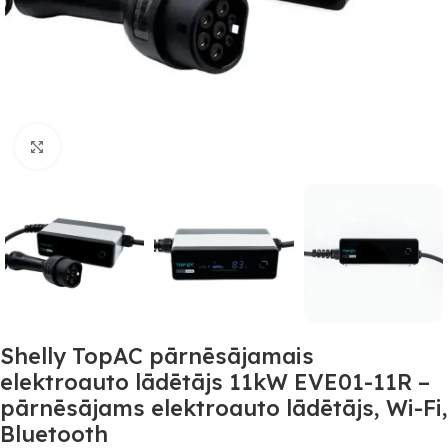
Noklikšķiniet, lai palielinātu
Shelly TopAC pārnēsājamais
elektroauto lādētājs 11kW EVE01-11R –
pārnēsājams elektroauto lādētājs, Wi-Fi,
Bluetooth