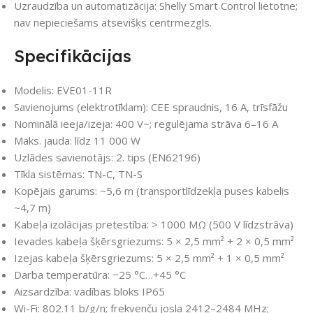
Uzraudzība un automatizācija: Shelly Smart Control lietotne;
nav nepieciešams atsevišķs centrmezgls.
Specifikācijas
Modelis: EVE01-11R
Savienojums (elektrotīklam): CEE spraudnis, 16 A, trīsfāžu
Nominālā ieeja/izeja: 400 V~; regulējama strāva 6–16 A
Maks. jauda: līdz 11 000 W
Uzlādes savienotājs: 2. tips (EN62196)
Tīkla sistēmas: TN-C, TN-S
Kopējais garums: ~5,6 m (transportlīdzekļa puses kabelis
~4,7 m)
Kabeļa izolācijas pretestība: > 1000 MΩ (500 V līdzstrāva)
Ievades kabeļa šķērsgriezums: 5 × 2,5 mm² + 2 × 0,5 mm²
Izejas kabeļa šķērsgriezums: 5 × 2,5 mm² + 1 × 0,5 mm²
Darba temperatūra: −25 °C…+45 °C
Aizsardzība: vadības bloks IP65
Wi-Fi: 802.11 b/g/n; frekvenču josla 2412–2484 MHz;