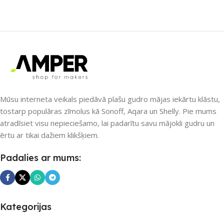
Nē
Nē
UZREIZ PIEEJAMAIS
UZREIZ PIEEJAMAIS
SKAITS
SKAITS
Mūsu interneta veikals piedāvā plašu gudro mājas iekārtu klāstu,
tostarp populāras zīmolus kā Sonoff, Aqara un Shelly. Pie mums
atradīsiet visu nepieciešamo, lai padarītu savu mājokli gudru un
ērtu ar tikai dažiem klikšķiem.
Padalies ar mums:
Kategorijas