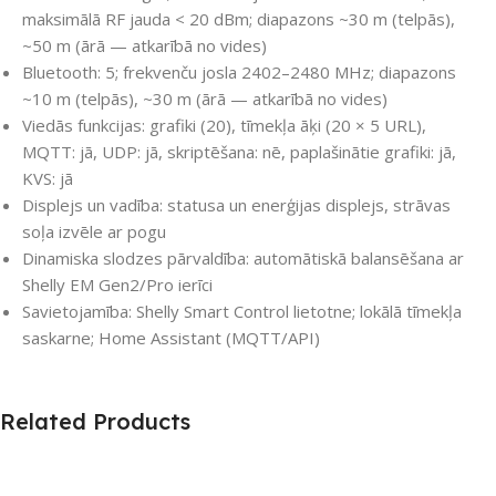
maksimālā RF jauda < 20 dBm; diapazons ~30 m (telpās),
~50 m (ārā — atkarībā no vides)
Bluetooth: 5; frekvenču josla 2402–2480 MHz; diapazons
~10 m (telpās), ~30 m (ārā — atkarībā no vides)
Viedās funkcijas: grafiki (20), tīmekļa āķi (20 × 5 URL),
MQTT: jā, UDP: jā, skriptēšana: nē, paplašinātie grafiki: jā,
KVS: jā
Displejs un vadība: statusa un enerģijas displejs, strāvas
soļa izvēle ar pogu
Dinamiska slodzes pārvaldība: automātiskā balansēšana ar
Shelly EM Gen2/Pro ierīci
Savietojamība: Shelly Smart Control lietotne; lokālā tīmekļa
saskarne; Home Assistant (MQTT/API)
Related Products