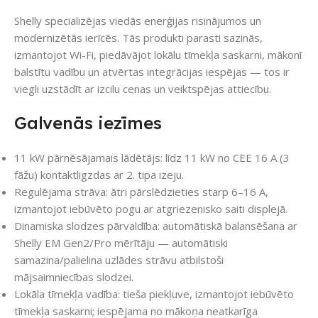
Shelly specializējas viedās enerģijas risinājumos un
modernizētās ierīcēs. Tās produkti parasti sazinās,
izmantojot Wi-Fi, piedāvājot lokālu tīmekļa saskarni, mākonī
balstītu vadību un atvērtas integrācijas iespējas — tos ir
viegli uzstādīt ar izcilu cenas un veiktspējas attiecību.
Galvenās iezīmes
11 kW pārnēsājamais lādētājs: līdz 11 kW no CEE 16 A (3
fāžu) kontaktligzdas ar 2. tipa izeju.
Regulējama strāva: ātri pārslēdzieties starp 6–16 A,
izmantojot iebūvēto pogu ar atgriezenisko saiti displejā.
Dinamiska slodzes pārvaldība: automātiskā balansēšana ar
Shelly EM Gen2/Pro mērītāju — automātiski
samazina/palielina uzlādes strāvu atbilstoši
mājsaimniecības slodzei.
Lokāla tīmekļa vadība: tieša piekļuve, izmantojot iebūvēto
tīmekļa saskarni; iespējama no mākoņa neatkarīga