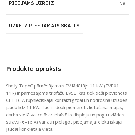
PIEEJAMS UZREIZ
Nē
UZREIZ PIEEJAMAIS SKAITS
Produkta apraksts
Shelly TopAC pārnēsājamais EV lādētājs 11 kW (EVE01-
11R) ir pārnēsājams trīsfāžu EVSE, kas tiek tieši pievienots
CEE 16 A rūpnieciskajai kontaktligzdai un nodrošina uzlādes
jaudu līdz 11 kW. Tas ir ideāli piemērots lietošanai mājās,
darba vietā vai ceļā: ar iebūvēto displeju un pogu uzlādes
strāvu (6–16 A) var ātri pielāgot pieejamajai elektriskajai
jaudai konkrētajā vietā.