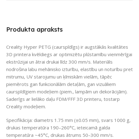
Produkta apraksts
Creality Hyper PETG (caurspīdīgs) ir augstākās kvalitātes
3D printera kvēldiegs ar optimizētu plūstamību vienmērīgai
ekstrūzijai un ātrai drukai līdz 300 mm/s. Materiāls
nodrošina labu mehānisko izturību, elastību un noturību pret
mitrumu, UV starojumu un ķīmiskām vielām, tāpēc
piemērots gan funkcionālām detaļām, gan vizuāliem
caurspīdīgiem modeļiem (piem., lampām un dekorācijām).
Saderīgs ar lielāko daļu FDM/FFF 3D printeru, tostarp
Creality modeļiem.
Specifikācija: diametrs 1.75 mm (±0.05 mm), svars 1000 g,
drukas temperatūra 190–260°C, ieteicamā galda
temperatūra ~45°C, drukas ātrums 50–300 mm/s.