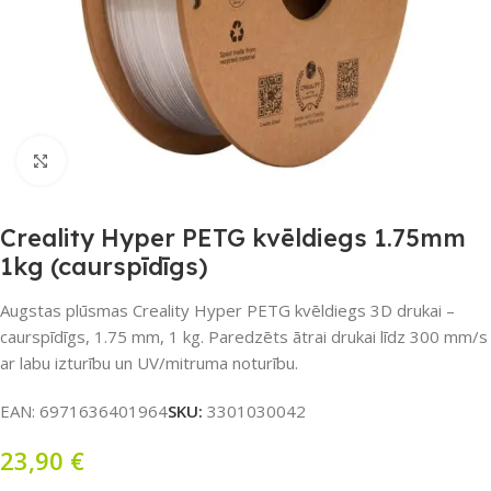
Noklikšķiniet, lai palielinātu
Creality Hyper PETG kvēldiegs 1.75mm
1kg (caurspīdīgs)
Augstas plūsmas Creality Hyper PETG kvēldiegs 3D drukai –
caurspīdīgs, 1.75 mm, 1 kg. Paredzēts ātrai drukai līdz 300 mm/s
ar labu izturību un UV/mitruma noturību.
EAN:
6971636401964
SKU:
3301030042
23,90
€