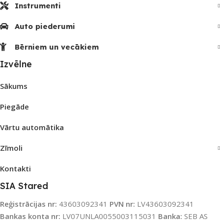
Instrumenti
Auto piederumi
Bērniem un vecākiem
Izvēlne
Sākums
Piegāde
Vārtu automātika
Zīmoli
Kontakti
SIA Stared
Reģistrācijas nr:
43603092341
PVN nr:
LV43603092341
Bankas konta nr:
LV07UNLA0055003115031
Banka:
SEB AS