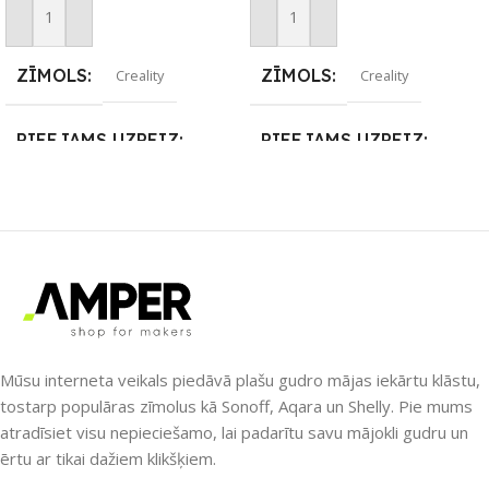
Pievienot Grozam
Pievienot Grozam
ZĪMOLS
ZĪMOLS
Creality
Creality
PIEEJAMS UZREIZ
PIEEJAMS UZREIZ
Nē
Nē
UZREIZ PIEEJAMAIS
UZREIZ PIEEJAMAIS
SKAITS
SKAITS
Mūsu interneta veikals piedāvā plašu gudro mājas iekārtu klāstu,
tostarp populāras zīmolus kā Sonoff, Aqara un Shelly. Pie mums
atradīsiet visu nepieciešamo, lai padarītu savu mājokli gudru un
ērtu ar tikai dažiem klikšķiem.