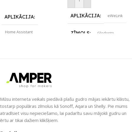
Home saderīgo) vārteju.
Pievienot Grozam
Lasīt Vairāk
APLIKĀCIJA
eWeLink
APLIKĀCIJA
Home Assistant
ZĪMOLS
Gledopto
SAVIENOJUMS
Wi-Fi
SAVIENOJUMS
ZĪMOLS
RF uztvērējs
,
ZigBee
Gledopto
PIEEJAMS UZREIZ
PIEEJAMS UZREIZ
Nē
Nē
Mūsu interneta veikals piedāvā plašu gudro mājas iekārtu klāstu,
tostarp populāras zīmolus kā Sonoff, Aqara un Shelly. Pie mums
atradīsiet visu nepieciešamo, lai padarītu savu mājokli gudru un
UZREIZ PIEEJAMAIS
UZREIZ PIEEJAMAIS
SKAITS
ērtu ar tikai dažiem klikšķiem.
SKAITS