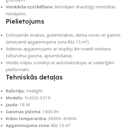
Vienkārša uzstādīšana:
lietotājam draudzīgs montāžas
risinājums.
Pielietojums
Dzīvojamās istabas, guļamistabas, darba zonas un gaiteņi
(ieteicamā apgaismojuma zona līdz 13 m²).
Ikdienas apgaismojums ar iespēju ātri mainīt noskaņu
(silta/vēsa gaisma, aptumšošana).
Viedās mājas scenāriji un automatizācijas ar saderīgām
platformām.
Tehniskās detaļas
Ražotājs:
Yeelight
Modelis:
YLXDD-0219
Jauda:
18 W
Gaismas plūsma:
1800 lm
Krāsu temperatūra:
3000K–6500K
Apgaismojuma zona:
līdz 13 m²