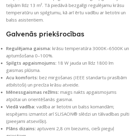
telpām līdz 13 m². Tā piedāvā bezgalīgi regulējamu krāsu
temperatūru un spilgtumu, kā arī ērtu vadību ar lietotni un
balss asistentiem.
Galvenās priekšrocības
Regulējama gaisma:
krāsu temperatūra 3000K–6500K un
aptumšošana 0–100%.
Spilgts apgaismojums:
18 W jauda un līdz 1800 lm
gaismas plūsma.
Acu komforts:
bez mirgošanas (IEEE standartu prasībām
atbilstoši) un precīza krāsu atveide.
Mēnessgaismas režīms:
maigs nakts apgaismojums
atpūtai un orientēšanās gaismai.
Viedā vadība:
vadība ar lietotni un balss komandām;
iespējams izmantot arī SLISAON® slēdzi un tālvadības pulti
(pieejami atsevišķi).
Plāns dizains:
aptuveni 2,8 cm biezums, cieši pieguļ
griestiem.