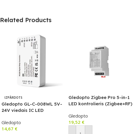
Related Products
Gledopto Zigbee Pro 5-in-1
IZPĀRDOTS
LED kontrolieris (Zigbee+RF)
Gledopto GL-C-008WL 5V-
12V-54V DC, saderīgs ar DIN
24V viedais IC LED
Gledopto
sliediBee II, Hubitat
kontrolieris ar Wi-Fi (WLED
19,52
€
Gledopto
Elevation, Amazon Zigbee
programmaparatūra)
14,67
€
vārtejām, Terncy (ar Apple