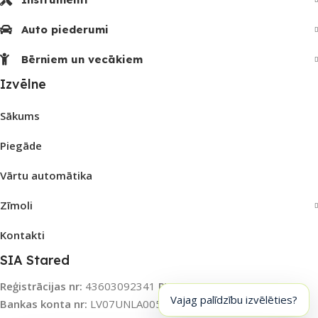
Auto piederumi
Bērniem un vecākiem
Izvēlne
Sākums
Piegāde
Vārtu automātika
Zīmoli
Kontakti
SIA Stared
Reģistrācijas nr:
43603092341
PVN nr:
LV43603092341
Vajag palīdzību izvēlēties?
Bankas konta nr:
LV07UNLA0055003115031
Banka:
SEB AS