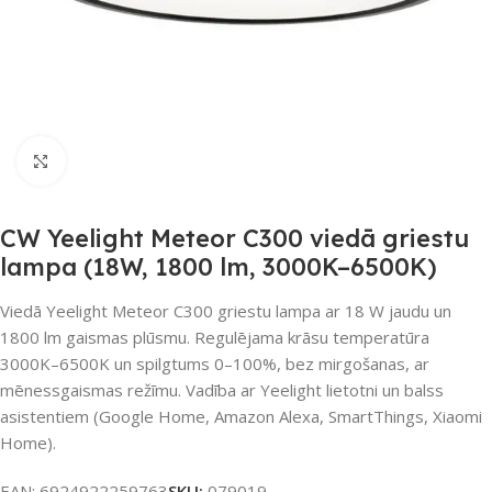
Noklikšķiniet, lai palielinātu
CW Yeelight Meteor C300 viedā griestu
lampa (18W, 1800 lm, 3000K–6500K)
Viedā Yeelight Meteor C300 griestu lampa ar 18 W jaudu un
1800 lm gaismas plūsmu. Regulējama krāsu temperatūra
3000K–6500K un spilgtums 0–100%, bez mirgošanas, ar
mēnessgaismas režīmu. Vadība ar Yeelight lietotni un balss
asistentiem (Google Home, Amazon Alexa, SmartThings, Xiaomi
Home).
EAN:
6924922259763
SKU:
079019