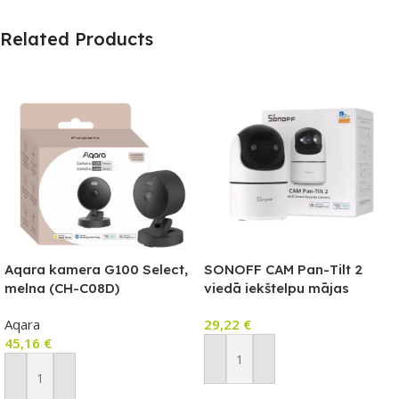
Related Products
Aqara kamera G100 Select,
SONOFF CAM Pan-Tilt 2
melna (CH-C08D)
viedā iekštelpu mājas
drošības kamera (CAM-PT2)
Aqara
29,22
€
45,16
€
Pievienot Grozam
Pievienot Grozam