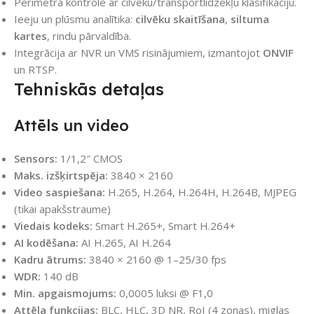
Perimetra kontrole ar cilvēku/transportlīdzekļu klasifikāciju.
Ieeju un plūsmu analītika:
cilvēku skaitīšana
,
siltuma
kartes
, rindu pārvaldība.
Integrācija ar NVR un VMS risinājumiem, izmantojot
ONVIF
un RTSP.
Tehniskās detaļas
Attēls un video
Sensors:
1/1,2″ CMOS
Maks. izšķirtspēja:
3840 × 2160
Video saspiešana:
H.265, H.264, H.264H, H.264B, MJPEG
(tikai apakšstraume)
Viedais kodeks:
Smart H.265+, Smart H.264+
AI kodēšana:
AI H.265, AI H.264
Kadru ātrums:
3840 × 2160 @ 1–25/30 fps
WDR:
140 dB
Min. apgaismojums:
0,0005 luksi @ F1,0
Attēla funkcijas:
BLC, HLC, 3D NR, RoI (4 zonas), miglas