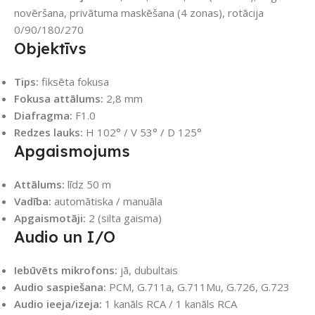
novēršana, privātuma maskēšana (4 zonas), rotācija
0/90/180/270
Objektīvs
Tips:
fiksēta fokusa
Fokusa attālums:
2,8 mm
Diafragma:
F1.0
Redzes lauks:
H 102° / V 53° / D 125°
Apgaismojums
Attālums:
līdz 50 m
Vadība:
automātiska / manuāla
Apgaismotāji:
2 (silta gaisma)
Audio un I/O
Iebūvēts mikrofons:
jā, dubultais
Audio saspiešana:
PCM, G.711a, G.711Mu, G.726, G.723
Audio ieeja/izeja:
1 kanāls RCA / 1 kanāls RCA