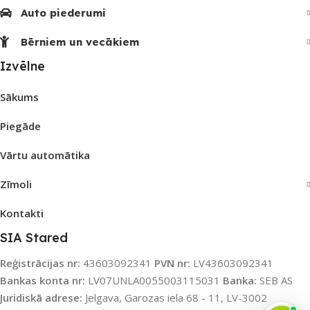
Auto piederumi
Bērniem un vecākiem
Izvēlne
Sākums
Piegāde
Vārtu automātika
Zīmoli
Kontakti
SIA Stared
Reģistrācijas nr:
43603092341
PVN nr:
LV43603092341
Bankas konta nr:
LV07UNLA0055003115031
Banka:
SEB AS
Juridiskā adrese:
Jelgava, Garozas iela 68 - 11, LV-3002