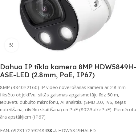
Noklikšķiniet, lai palielinātu
Dahua IP tīkla kamera 8MP HDW5849H-
ASE-LED (2.8mm, PoE, IP67)
8MP (3840×2160) IP video novērošanas kamera ar 2.8 mm
fiksēto objektīvu, siltās gaismas apgaismotāju līdz 50 m,
iebūvētu dubulto mikrofonu, AI analītiku (SMD 3.0, IVS, sejas
noteikšana, cilvēku skaitīšana) un PoE (802.3af/ePoE). Piemērota
āra apstākļiem (IP67).
EAN:
6923172592484
SKU:
HDW5849HALED