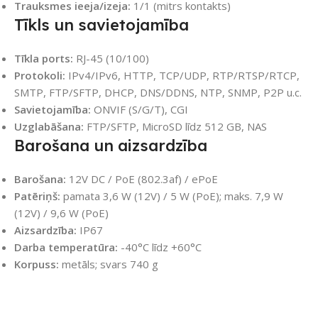
Trauksmes ieeja/izeja:
1/1 (mitrs kontakts)
Tīkls un savietojamība
Tīkla ports:
RJ-45 (10/100)
Protokoli:
IPv4/IPv6, HTTP, TCP/UDP, RTP/RTSP/RTCP,
SMTP, FTP/SFTP, DHCP, DNS/DDNS, NTP, SNMP, P2P u.c.
Savietojamība:
ONVIF (S/G/T), CGI
Uzglabāšana:
FTP/SFTP, MicroSD līdz 512 GB, NAS
Barošana un aizsardzība
Barošana:
12V DC / PoE (802.3af) / ePoE
Patēriņš:
pamata 3,6 W (12V) / 5 W (PoE); maks. 7,9 W
(12V) / 9,6 W (PoE)
Aizsardzība:
IP67
Darba temperatūra:
-40°C līdz +60°C
Korpuss:
metāls; svars 740 g