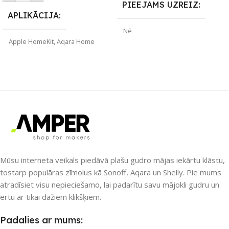
PIEEJAMS UZREIZ
APLIKĀCIJA
Nē
Apple HomeKit
,
Aqara Home
UZREIZ PIEEJAMAIS
ZĪMOLS
Aqara
SKAITS
SAVIENOJUMS
Wi-Fi
PIEEJAMS UZREIZ
Nē
Mūsu interneta veikals piedāvā plašu gudro mājas iekārtu klāstu,
tostarp populāras zīmolus kā Sonoff, Aqara un Shelly. Pie mums
atradīsiet visu nepieciešamo, lai padarītu savu mājokli gudru un
UZREIZ PIEEJAMAIS
SKAITS
ērtu ar tikai dažiem klikšķiem.
Padalies ar mums: