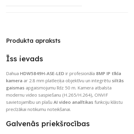
Produkta apraksts
Īss ievads
Dahua
HDW5849H-ASE-LED
ir profesionāla
8MP IP tīkla
kamera
ar 2.8 mm platleņķa objektīvu un integrētu
siltās
gaismas
apgaismojumu līdz 50 m. Kamera atbalsta
modernu video saspiešanu (H.265/H.264), ONVIF
savietojamību un plašu
AI video analītikas
funkciju klāstu
precīzākai notikumu noteikšanai.
Galvenās priekšrocības