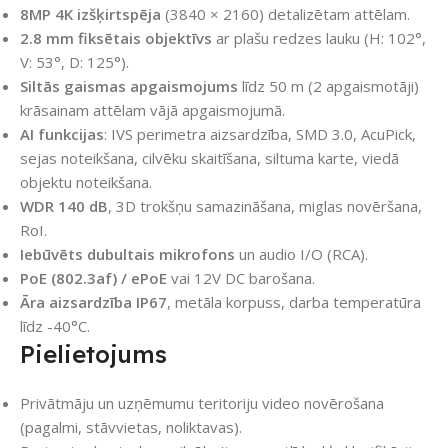
8MP 4K izšķirtspēja
(3840 × 2160) detalizētam attēlam.
2.8 mm fiksētais objektīvs
ar plašu redzes lauku (H: 102°,
V: 53°, D: 125°).
Siltās gaismas apgaismojums
līdz 50 m (2 apgaismotāji)
krāsainam attēlam vājā apgaismojumā.
AI funkcijas
: IVS perimetra aizsardzība, SMD 3.0, AcuPick,
sejas noteikšana, cilvēku skaitīšana, siltuma karte, viedā
objektu noteikšana.
WDR 140 dB
, 3D trokšņu samazināšana, miglas novēršana,
RoI.
Iebūvēts dubultais mikrofons
un audio I/O (RCA).
PoE (802.3af) / ePoE
vai 12V DC barošana.
Āra aizsardzība IP67
, metāla korpuss, darba temperatūra
līdz -40°C.
Pielietojums
Privātmāju un uzņēmumu teritoriju video novērošana
(pagalmi, stāvvietas, noliktavas).