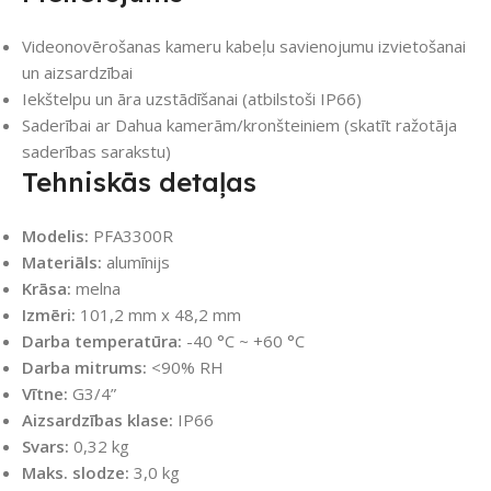
Videonovērošanas kameru kabeļu savienojumu izvietošanai
un aizsardzībai
Iekštelpu un āra uzstādīšanai (atbilstoši IP66)
Saderībai ar Dahua kamerām/kronšteiniem (skatīt ražotāja
saderības sarakstu)
Tehniskās detaļas
Modelis:
PFA3300R
Materiāls:
alumīnijs
Krāsa:
melna
Izmēri:
101,2 mm x 48,2 mm
Darba temperatūra:
-40 °C ~ +60 °C
Darba mitrums:
<90% RH
Vītne:
G3/4”
Aizsardzības klase:
IP66
Svars:
0,32 kg
Maks. slodze:
3,0 kg