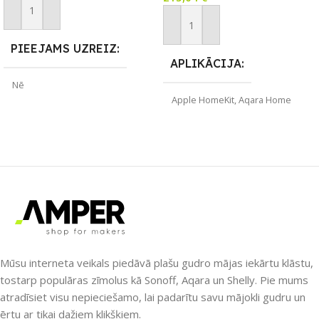
versija, balta
Pievienot Grozam
Pievienot Grozam
PIEEJAMS UZREIZ
APLIKĀCIJA
Nē
Apple HomeKit
,
Aqara Home
UZREIZ PIEEJAMAIS
ZĪMOLS
SKAITS
Aqara
SAVIENOJUMS
Matter
,
Wi-Fi
PIEEJAMS UZREIZ
Mūsu interneta veikals piedāvā plašu gudro mājas iekārtu klāstu,
tostarp populāras zīmolus kā Sonoff, Aqara un Shelly. Pie mums
Nē
atradīsiet visu nepieciešamo, lai padarītu savu mājokli gudru un
ērtu ar tikai dažiem klikšķiem.