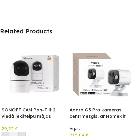
Related Products
SONOFF CAM Pan-Tilt 2
Aqara G5 Pro kameras
viedā iekštelpu mājas
centrmezgls, ar HomeKit
drošības kamera (CAM-PT2)
Secure Video saderīga
29,22
€
Aqara
kamera ar iebūvētu Zigbee
215,04
€
un Thread vārteju, Wi-Fi