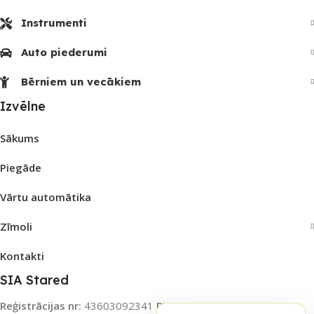
Instrumenti
Auto piederumi
Bērniem un vecākiem
Izvēlne
Sākums
Piegāde
Vārtu automātika
Zīmoli
Kontakti
SIA Stared
Reģistrācijas nr:
43603092341
PVN nr:
LV43603092341