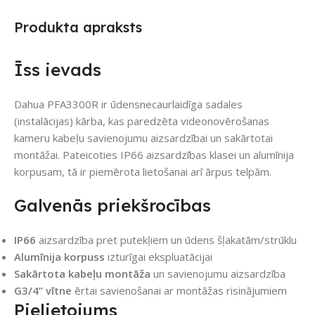
Produkta apraksts
Īss ievads
Dahua PFA3300R ir ūdensnecaurlaidīga sadales
(instalācijas) kārba, kas paredzēta videonovērošanas
kameru kabeļu savienojumu aizsardzībai un sakārtotai
montāžai. Pateicoties IP66 aizsardzības klasei un alumīnija
korpusam, tā ir piemērota lietošanai arī ārpus telpām.
Galvenās priekšrocības
IP66
aizsardzība pret putekļiem un ūdens šļakatām/strūklu
Alumīnija korpuss
izturīgai ekspluatācijai
Sakārtota kabeļu montāža
un savienojumu aizsardzība
G3/4” vītne
ērtai savienošanai ar montāžas risinājumiem
Pielietojums