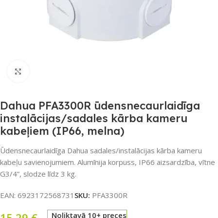
Noklikšķiniet, lai palielinātu
Dahua PFA3300R ūdensnecaurlaidīga
instalācijas/sadales kārba kameru
kabeļiem (IP66, melna)
Ūdensnecaurlaidīga Dahua sadales/instalācijas kārba kameru
kabeļu savienojumiem. Alumīnija korpuss, IP66 aizsardzība, vītne
G3/4”, slodze līdz 3 kg.
EAN:
6923172568731
SKU:
PFA3300R
15,29
€
Noliktavā 10+ preces