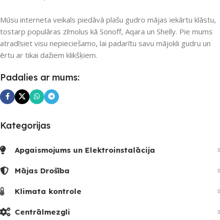
Nē
Mūsu interneta veikals piedāvā plašu gudro mājas iekārtu klāstu,
tostarp populāras zīmolus kā Sonoff, Aqara un Shelly. Pie mums
atradīsiet visu nepieciešamo, lai padarītu savu mājokli gudru un
UZREIZ PIEEJAMAIS
SKAITS
ērtu ar tikai dažiem klikšķiem.
Padalies ar mums:
Kategorijas
Apgaismojums un Elektroinstalācija
Mājas Drošība
Klimata kontrole
Centrālmezgli