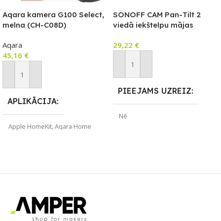
Aqara kamera G100 Select,
SONOFF CAM Pan-Tilt 2
melna (CH-C08D)
viedā iekštelpu mājas
drošības kamera (CAM-PT2)
Aqara
29,22
€
45,16
€
Pievienot Grozam
Pievienot Grozam
PIEEJAMS UZREIZ
APLIKĀCIJA
Nē
Apple HomeKit
,
Aqara Home
UZREIZ PIEEJAMAIS
ZĪMOLS
Aqara
SKAITS
SAVIENOJUMS
Wi-Fi
PIEEJAMS UZREIZ