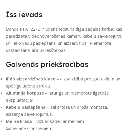
Īss ievads
Dahua PFA122-B ir ūdensnecaurlaidīga sadales kārba, kas
paredzēta videonovērošanas kameru kabeļu savienojumu
un lieko vadu paslēpšanai un aizsardzībai. Piemērota
uzstādīšanai ārā un iekštelpās.
Galvenās priekšrocības
IP66 aizsardzības klase
– aizsardzība pret putekļiem un
spēcīgu ūdens strūklu.
Alumīnija korpuss
– izturīgs un piemērots ilgstošai
ekspluatācijai.
Kabeļu paslēpšana
– sakārtota un droša montāža,
aizsargā savienojumus.
Melna krāsa
– vizuāli sader ar melnām
kamerām/kronšteiniem.