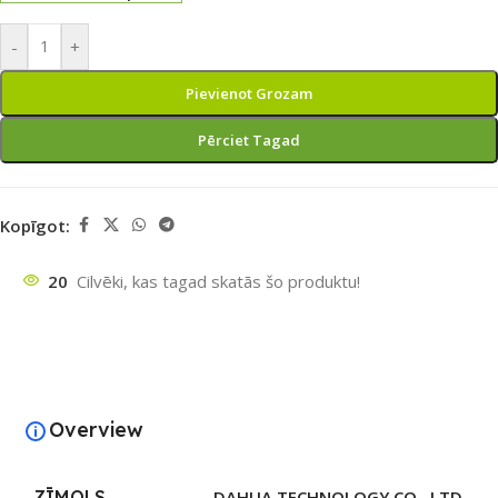
-
+
Pievienot Grozam
Pērciet Tagad
Kopīgot:
20
Cilvēki, kas tagad skatās šo produktu!
Overview
ZĪMOLS
DAHUA TECHNOLOGY CO., LTD