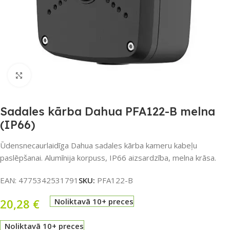
Noklikšķiniet, lai palielinātu
Sadales kārba Dahua PFA122-B melna
(IP66)
Ūdensnecaurlaidīga Dahua sadales kārba kameru kabeļu
paslēpšanai. Alumīnija korpuss, IP66 aizsardzība, melna krāsa.
EAN:
4775342531791
SKU:
PFA122-B
20,28
€
Noliktavā 10+ preces
Noliktavā 10+ preces