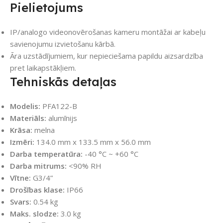
Pielietojums
IP/analogo videonovērošanas kameru montāžai ar kabeļu
savienojumu izvietošanu kārbā.
Āra uzstādījumiem, kur nepieciešama papildu aizsardzība
pret laikapstākļiem.
Tehniskās detaļas
Modelis:
PFA122-B
Materiāls:
alumīnijs
Krāsa:
melna
Izmēri:
134.0 mm x 133.5 mm x 56.0 mm
Darba temperatūra:
-40 °C ~ +60 °C
Darba mitrums:
<90% RH
Vītne:
G3/4”
Drošības klase:
IP66
Svars:
0.54 kg
Maks. slodze:
3.0 kg