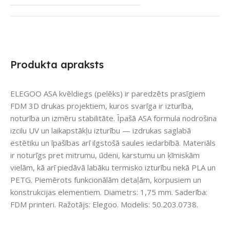
Produkta apraksts
ELEGOO ASA kvēldiegs (pelēks) ir paredzēts prasīgiem
FDM 3D drukas projektiem, kuros svarīga ir izturība,
noturība un izmēru stabilitāte. Īpašā ASA formula nodrošina
izcilu UV un laikapstākļu izturību — izdrukas saglabā
estētiku un īpašības arī ilgstošā saules iedarbībā. Materiāls
ir noturīgs pret mitrumu, ūdeni, karstumu un ķīmiskām
vielām, kā arī piedāvā labāku termisko izturību nekā PLA un
PETG. Piemērots funkcionālām detaļām, korpusiem un
konstrukcijas elementiem. Diametrs: 1,75 mm. Saderība:
FDM printeri. Ražotājs: Elegoo. Modelis: 50.203.0738.