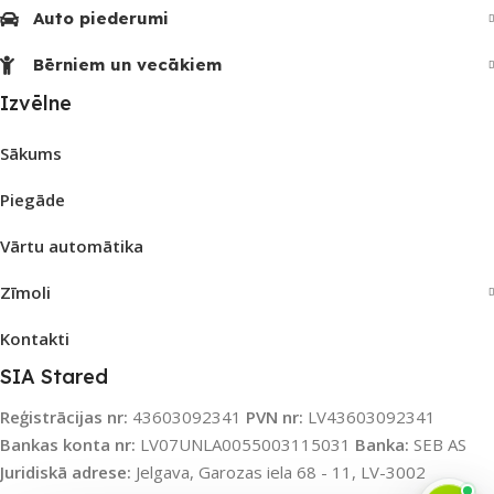
Auto piederumi
Bērniem un vecākiem
Izvēlne
Sākums
Piegāde
Vārtu automātika
Zīmoli
Kontakti
SIA Stared
Reģistrācijas nr:
43603092341
PVN nr:
LV43603092341
Bankas konta nr:
LV07UNLA0055003115031
Banka:
SEB AS
Juridiskā adrese:
Jelgava, Garozas iela 68 - 11, LV-3002