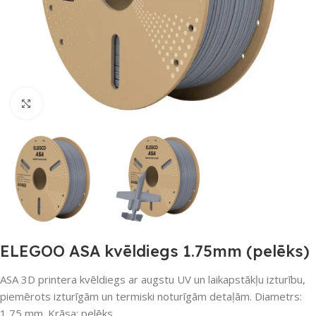
Noklikšķiniet, lai palielinātu
ELEGOO ASA kvēldiegs 1.75mm (pelēks)
ASA 3D printera kvēldiegs ar augstu UV un laikapstākļu izturību,
piemērots izturīgām un termiski noturīgām detaļām. Diametrs:
1,75 mm. Krāsa: pelēks.