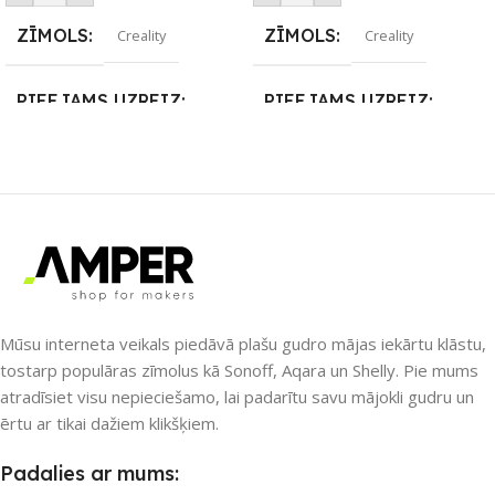
ZĪMOLS
ZĪMOLS
Creality
Creality
PIEEJAMS UZREIZ
PIEEJAMS UZREIZ
Nē
Nē
UZREIZ PIEEJAMAIS
UZREIZ PIEEJAMAIS
SKAITS
SKAITS
Mūsu interneta veikals piedāvā plašu gudro mājas iekārtu klāstu,
tostarp populāras zīmolus kā Sonoff, Aqara un Shelly. Pie mums
atradīsiet visu nepieciešamo, lai padarītu savu mājokli gudru un
ērtu ar tikai dažiem klikšķiem.
Padalies ar mums: