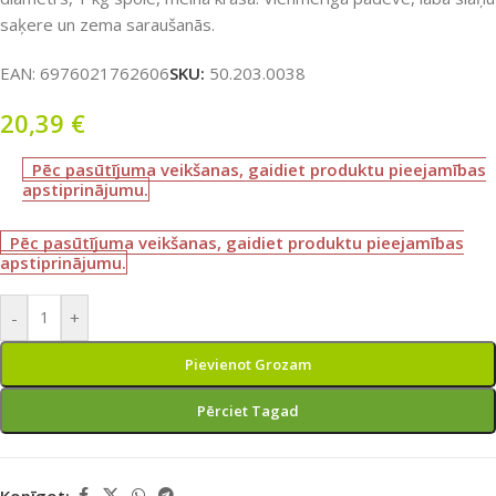
saķere un zema saraušanās.
EAN:
6976021762606
SKU:
50.203.0038
20,39
€
Pēc pasūtījuma veikšanas, gaidiet produktu pieejamības
apstiprinājumu.
Pēc pasūtījuma veikšanas, gaidiet produktu pieejamības
apstiprinājumu.
-
+
Pievienot Grozam
Pērciet Tagad
Kopīgot: