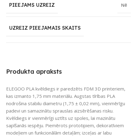
PIEEJAMS UZREIZ
Nē
UZREIZ PIEEJAMAIS SKAITS
Produkta apraksts
ELEGOO PLA kvēldiegs ir paredzēts FDM 3D printeriem,
kas izmanto 1,75 mm materiālu. Augstas tīrības PLA
nodrošina stabilu diametru (1,75 ± 0,02 mm), vienmērīgu
padevi un samazinātu sprauslas aizsērēšanas risku.
Kvēldiegs ir vienmērīgi uztīts uz spoles, lai mazinātu
sapīšanās iespēju. Piemērots prototipiem, dekoratīviem
modeļiem un funkcionālām detaļām; izceļas ar labu