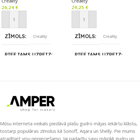
Creality
Creality
26,24
€
29,25
€
Pievienot Grozam
Pievienot Grozam
ZĪMOLS
ZĪMOLS
Creality
Creality
PIEEJAMS UZREIZ
PIEEJAMS UZREIZ
Nē
Nē
UZREIZ PIEEJAMAIS
UZREIZ PIEEJAMAIS
SKAITS
SKAITS
Mūsu interneta veikals piedāvā plašu gudro mājas iekārtu klāstu,
tostarp populāras zīmolus kā Sonoff, Aqara un Shelly. Pie mums
atradīsiet visu nepieciešamo, lai padarītu savu mājokli gudru un