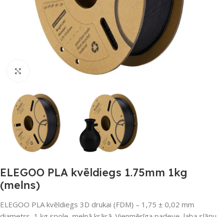
Noklikšķiniet, lai palielinātu
ELEGOO PLA kvēldiegs 1.75mm 1kg
(melns)
ELEGOO PLA kvēldiegs 3D drukai (FDM) – 1,75 ± 0,02 mm
diametrs, 1 kg spole, melnā krāsā. Vienmērīga padeve, laba slāņu