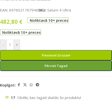
EAN:
6976021767946
SKU:
Saturn 4 Ultra
482,80
€
Noliktavā 10+ preces
Noliktavā 10+ preces
-
+
Pievienot Grozam
Pērciet Tagad
Kopīgot:
17
Cilvēki, kas tagad skatās šo produktu!