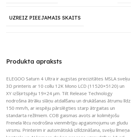
UZREIZ PIEEJAMAIS SKAITS
Produkta apraksts
ELEGOO Saturn 4 Ultra ir augstas precizitātes MSLA sveķu
3D printeris ar 10 collu 12K Mono LCD (11520×5120) un
XY izšķirtspēju 19×24 μm. Tilt Release Technology
nodrošina ātrāku slāņu atdalīšanu un drukāšanas ātrumu līdz
150 mm/h, ar iespēju pārslēgties starp ātrgaitas un
standarta režīmiem. COB gaismas avots ar kolimējošu
Frenela lēcu nodrošina vienmērīgu apgaismojumu un gludu
virsmu. Printerim ir automātiskā izlīdzināšana, sveķu līmeņa