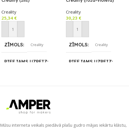
Creality (zils)
Creality (rozā-violeta)
Creality
Creality
25,34
€
30,23
€
Pievienot Grozam
Pievienot Grozam
ZĪMOLS
ZĪMOLS
Creality
Creality
PIEEJAMS UZREIZ
PIEEJAMS UZREIZ
Nē
Nē
UZREIZ PIEEJAMAIS
UZREIZ PIEEJAMAIS
SKAITS
SKAITS
Mūsu interneta veikals piedāvā plašu gudro mājas iekārtu klāstu,