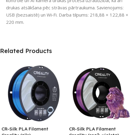
kontrole un AI kamera drukas procesa uzraudzībai, kā arī
drukas atsākšana pēc strāvas pārtraukuma. Savienojums:
USB (bezsaistē) un Wi‑Fi. Darba tilpums: 218,88 × 122,88 ×
220 mm.
Related Products
CR-Silk PLA Filament
CR-Silk PLA Filament