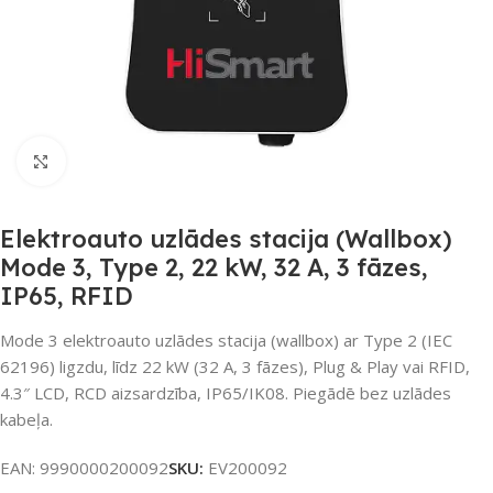
Noklikšķiniet, lai palielinātu
Elektroauto uzlādes stacija (Wallbox)
Mode 3, Type 2, 22 kW, 32 A, 3 fāzes,
IP65, RFID
Mode 3 elektroauto uzlādes stacija (wallbox) ar Type 2 (IEC
62196) ligzdu, līdz 22 kW (32 A, 3 fāzes), Plug & Play vai RFID,
4.3″ LCD, RCD aizsardzība, IP65/IK08. Piegādē bez uzlādes
kabeļa.
EAN:
9990000200092
SKU:
EV200092