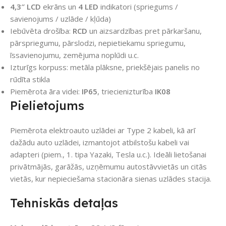
4,3″ LCD
ekrāns un
4 LED
indikatori (spriegums /
savienojums / uzlāde / kļūda)
Iebūvēta drošība:
RCD
un aizsardzības pret pārkaršanu,
pārspriegumu, pārslodzi, nepietiekamu spriegumu,
īssavienojumu, zemējuma noplūdi u.c.
Izturīgs korpuss: metāla plāksne, priekšējais panelis no
rūdīta stikla
Piemērota āra videi:
IP65
, triecienizturība
IK08
Pielietojums
Piemērota elektroauto uzlādei ar Type 2 kabeli, kā arī
dažādu auto uzlādei, izmantojot atbilstošu kabeli vai
adapteri (piem., 1. tipa Yazaki, Tesla u.c.). Ideāli lietošanai
privātmājās, garāžās, uzņēmumu autostāvvietās un citās
vietās, kur nepieciešama stacionāra sienas uzlādes stacija.
Tehniskās detaļas