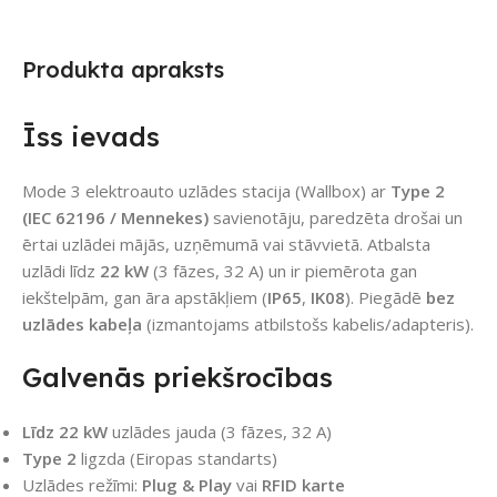
Produkta apraksts
Īss ievads
Mode 3 elektroauto uzlādes stacija (Wallbox) ar
Type 2
(IEC 62196 / Mennekes)
savienotāju, paredzēta drošai un
ērtai uzlādei mājās, uzņēmumā vai stāvvietā. Atbalsta
uzlādi līdz
22 kW
(3 fāzes, 32 A) un ir piemērota gan
iekštelpām, gan āra apstākļiem (
IP65
,
IK08
). Piegādē
bez
uzlādes kabeļa
(izmantojams atbilstošs kabelis/adapteris).
Galvenās priekšrocības
Līdz 22 kW
uzlādes jauda (3 fāzes, 32 A)
Type 2
ligzda (Eiropas standarts)
Uzlādes režīmi:
Plug & Play
vai
RFID karte