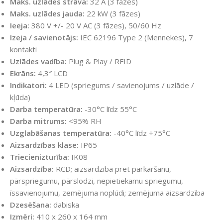
Maks. uzlādes strāva:
32 A (3 fāzes)
Maks. uzlādes jauda:
22 kW (3 fāzes)
Ieeja:
380 V +/- 20 V AC (3 fāzes), 50/60 Hz
Izeja / savienotājs:
IEC 62196 Type 2 (Mennekes), 7
kontakti
Uzlādes vadība:
Plug & Play / RFID
Ekrāns:
4,3″ LCD
Indikatori:
4 LED (spriegums / savienojums / uzlāde /
kļūda)
Darba temperatūra:
-30°C līdz 55°C
Darba mitrums:
<95% RH
Uzglabāšanas temperatūra:
-40°C līdz +75°C
Aizsardzības klase:
IP65
Triecienizturība:
IK08
Aizsardzība:
RCD; aizsardzība pret pārkaršanu,
pārspriegumu, pārslodzi, nepietiekamu spriegumu,
īssavienojumu, zemējuma noplūdi; zemējuma aizsardzība
Dzesēšana:
dabiska
Izmēri:
410 x 260 x 164 mm