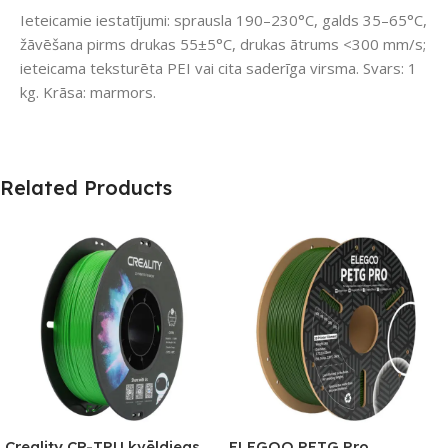
Ieteicamie iestatījumi: sprausla 190–230°C, galds 35–65°C,
žāvēšana pirms drukas 55±5°C, drukas ātrums <300 mm/s;
ieteicama teksturēta PEI vai cita saderīga virsma. Svars: 1
kg. Krāsa: marmors.
Related Products
Creality CR-TPU kvēldiegs
ELEGOO PETG Pro