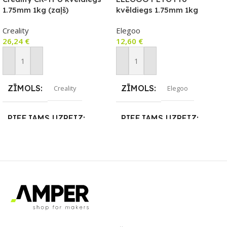
1.75mm 1kg (zaļš)
kvēldiegs 1.75mm 1kg
(olīvzaļš)
Creality
Elegoo
26,24
€
12,60
€
Pievienot Grozam
Pievienot Grozam
ZĪMOLS
ZĪMOLS
Creality
Elegoo
PIEEJAMS UZREIZ
PIEEJAMS UZREIZ
Nē
Nē
UZREIZ PIEEJAMAIS
UZREIZ PIEEJAMAIS
SKAITS
SKAITS