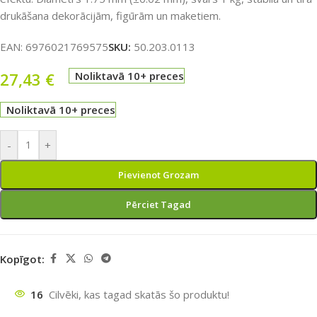
drukāšana dekorācijām, figūrām un maketiem.
EAN:
6976021769575
SKU:
50.203.0113
27,43
€
Noliktavā 10+ preces
Noliktavā 10+ preces
-
+
Pievienot Grozam
Pērciet Tagad
Kopīgot:
16
Cilvēki, kas tagad skatās šo produktu!