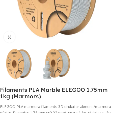
Noklikšķiniet, lai palielinātu
Filaments PLA Marble ELEGOO 1.75mm
1kg (Marmors)
ELEGOO PLA marmora filaments 3D drukai ar akmens/marmora
efektu. Diametrs 1.75 mm (±0.02 mm), svars 1 kg, stabila un tīra