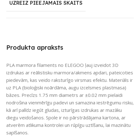
UZREIZ PIEEJAMAIS SKAITS
Produkta apraksts
PLA marmora filaments no ELEGOO ļauj izveidot 3D
izdrukas ar reālistisku marmora/akmens apdari, pateicoties
piedevām, kas veido raksturīgo virsmas efektu. Materiāls ir
uz PLA (bioloģiski noārdāma, augu izcelsmes plastmasa)
bāzes. Precīzs 1.75 mm diametrs ar ±0.02 mm pielaidi
nodrošina vienmērīgu padevi un samazina iestrēgumu risku,
kā arī palīdz iegūt gludas, izturīgas izdrukas ar mazāku
diegu veidošanos. Spole ir no pārstrādājama kartona, ar
atverēm atlikuma kontrolei un rūpīgu uztīšanu, lai mazinātu
sapīšanos.