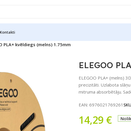
Kontakti
 PLA+ kvēldiegs (melns) 1.75mm
ELEGOO PLA+
ELEGOO PLA+ (melns) 3D 
precizitāti. Uzlabota slāņ
mitruma absorbētāju. Sade
EAN:
6976021769261
SK
14,29
€
Noli