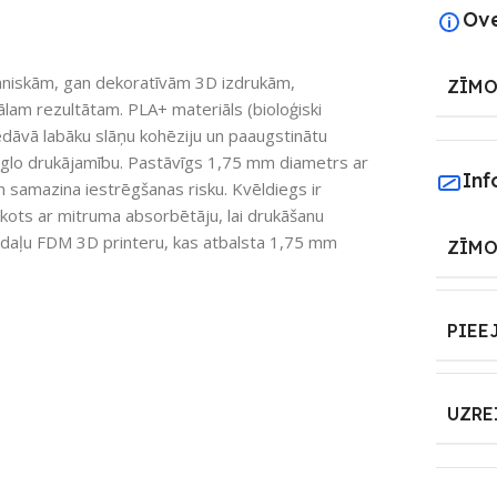
Ov
hniskām, gan dekoratīvām 3D izdrukām,
ZĪMO
lam rezultātam. PLA+ materiāls (bioloģiski
dāvā labāku slāņu kohēziju un paaugstinātu
ieglo drukājamību. Pastāvīgs 1,75 mm diametrs ar
Inf
n samazina iestrēgšanas risku. Kvēldiegs ir
akots ar mitruma absorbētāju, lai drukāšanu
o daļu FDM 3D printeru, kas atbalsta 1,75 mm
ZĪMO
PIEE
UZRE