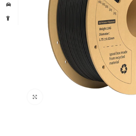
Noklikšķiniet, lai palielinātu