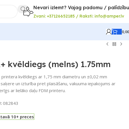
Nevari izlemt? Vajag padomu / palīdzīb
Zvani: +37126652185 / Raksti: info@amper.lv
0,0
 kvēldiegs (melns) 1.75mm
printera kvēldiegs ar 1,75 mm diametru un ±0,02 mm
u saķere un izturība pret plaisāšanu, vakuuma iepakojums ar
rīgs ar lielāko daļu FDM printeru.
U:
082843
ktavā 10+ preces