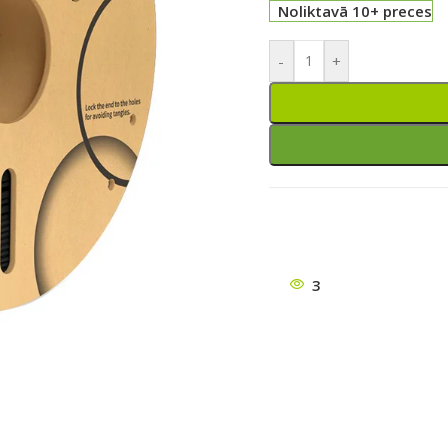
Noliktavā 10+ preces
-
+
3