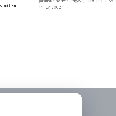
Juridiskā adrese:
Jelgava, Garozas iela 68 -
tomātika
11, LV-3002