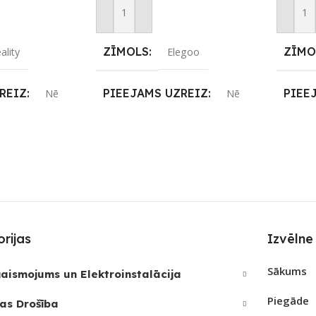
m
Pievienot Grozam
Pievie
ZĪMOLS
ZĪMO
ality
Elegoo
REIZ
PIEEJAMS UZREIZ
PIEE
Nē
Nē
JAMAIS
UZREIZ PIEEJAMAIS
UZRE
SKAITS
SKAI
rijas
Izvēlne
Sākums
aismojums un Elektroinstalācija
Piegāde
as Drošība