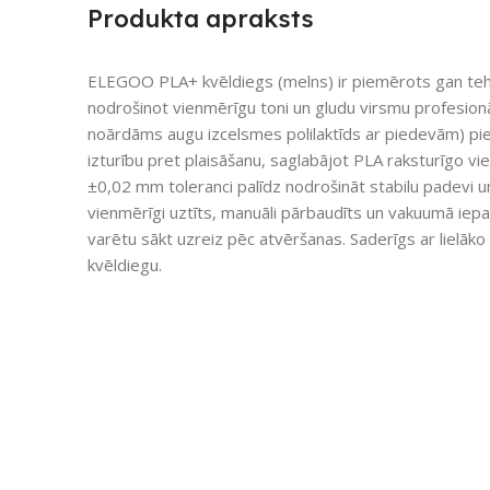
Produkta apraksts
ELEGOO PLA+ kvēldiegs (melns) ir piemērots gan te
nodrošinot vienmērīgu toni un gludu virsmu profesionā
noārdāms augu izcelsmes polilaktīds ar piedevām) pie
izturību pret plaisāšanu, saglabājot PLA raksturīgo v
±0,02 mm toleranci palīdz nodrošināt stabilu padevi u
vienmērīgi uztīts, manuāli pārbaudīts un vakuumā iep
varētu sākt uzreiz pēc atvēršanas. Saderīgs ar lielāk
kvēldiegu.