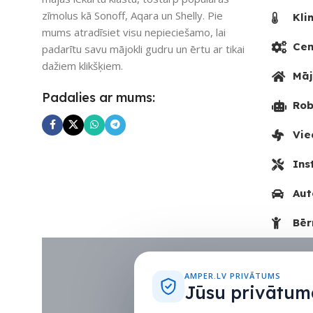
zīmolus kā Sonoff, Aqara un Shelly. Pie
Kli
mums atradīsiet visu nepieciešamo, lai
Cen
padarītu savu mājokli gudru un ērtu ar tikai
dažiem klikšķiem.
Māj
Padalies ar mums:
Rob
Vie
Ins
Aut
Bēr
AMPER.LV PRIVĀTUMS
Jūsu privātuma