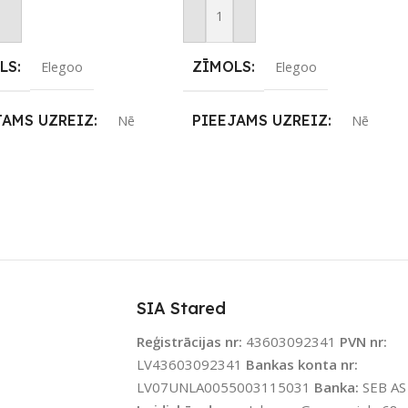
not Grozam
Pievienot Grozam
LS
ZĪMOLS
Elegoo
Elegoo
JAMS UZREIZ
PIEEJAMS UZREIZ
Nē
Nē
IZ PIEEJAMAIS
UZREIZ PIEEJAMAIS
TS
SKAITS
SIA Stared
Reģistrācijas nr:
43603092341
PVN nr:
LV43603092341
Bankas konta nr:
LV07UNLA0055003115031
Banka:
SEB AS