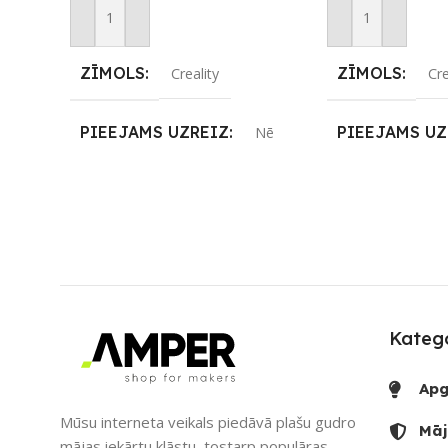
Pievienot Grozam
Pievienot Groza
ZĪMOLS
ZĪMOLS
Creality
Cre
PIEEJAMS UZREIZ
PIEEJAMS UZ
Nē
UZREIZ PIEEJAMAIS
UZREIZ PIEE
SKAITS
SKAITS
Katego
Apg
Mūsu interneta veikals piedāvā plašu gudro
Māj
mājas iekārtu klāstu, tostarp populāras