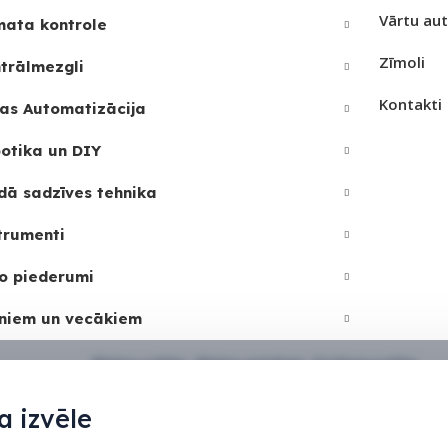
Vārtu au
mata kontrole
Zīmoli
trālmezgli
Kontakti
as Automatizācija
otika un DIY
dā sadzīves tehnika
trumenti
o piederumi
niem un vecākiem
Sīkdatņu politika
•
Sīkdatņu iestatījumi
•
Privātuma politika
 izvēle