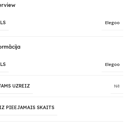
erview
LS
Elegoo
ormācija
LS
Elegoo
JAMS UZREIZ
Nē
IZ PIEEJAMAIS SKAITS