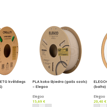
PETG kvēldiegs
PLA koka šķiedra (gaišs ozols)
ELEGOO
š)
– Elegoo
(balta)
Elegoo
Elegoo
15,69
€
20,40
€