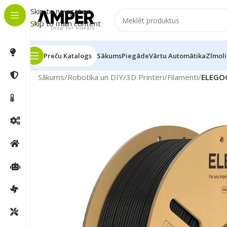
Skip to navigation
Skip to main content
Preču Katalogs
Sākums
Piegāde
Vārtu Automātika
Zīmoli
Sākums
/
Robotika un DIY
/
3D Printeri
/
Filamenti
/
ELEGOO