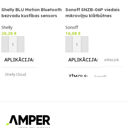
Shelly BLU Motion Bluetooth
Sonoff SNZB-06P viedais
bezvadu kustības sensors
mikroviļņu klātbūtnes
sensors ar Zigbee 3.0
Shelly
Sonoff
atbalstu
26,26
€
16,08
€
Pievienot Grozam
Pievienot Grozam
APLIKĀCIJA
APLIKĀCIJA
eWeLink
Shelly Cloud
ZĪMOLS
Sonoff
ZĪMOLS
Shelly
SAVIENOJUMS
ZigBee
SAVIENOJUMS
PIEEJAMS UZREIZ
Jā
Bluetooth
UZREIZ PIEEJAMAIS