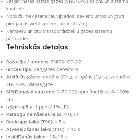
Sašķidrinātās naftas gāzes (SNG/LPG) balonu un sistēmu
kontrole
Noplūžu meklēšana cauruļvados, savienojumos un grūti
pieejamās vietās (piem., aiz iekārtām)
Kemperu un citu transportlīdzekļu gāzes sistēmu
pārbaudes
Tehniskās detaļas
Ražotājs / modelis:
FNIRSI GD-02
Ierīces tips:
deggāzes detektors
Atklātās gāzes:
metāns (CH₄), propāns (C₃H₈), izobutāns,
SNG/LPG, dabasgāze
Mērīšanas diapazons:
0–50 000 ppm (metāns), 0–100%
LEL
Izšķirtspēja:
1 ppm / 1% LEL
Paraugu ņemšanas laiks:
≈ 0,5 s
Reakcijas laiks (T90):
< 5 s
Atveseļošanās laiks (T10):
< 10 s
Iesildīšanās laiks:
~15–16 s