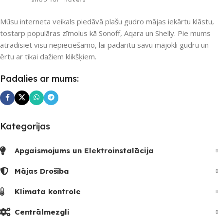
SKAITS
PIEEJAMS UZREIZ
Mūsu interneta veikals piedāvā plašu gudro mājas iekārtu klāstu,
tostarp populāras zīmolus kā Sonoff, Aqara un Shelly. Pie mums
2
Nē
atradīsiet visu nepieciešamo, lai padarītu savu mājokli gudru un
ērtu ar tikai dažiem klikšķiem.
UZREIZ PIEEJAMAIS
Padalies ar mums:
SKAITS
Kategorijas
Apgaismojums un Elektroinstalācija
Mājas Drošība
Klimata kontrole
Centrālmezgli