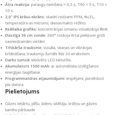
Ātra reakcija:
paraugu ņemšana ≈ 0,5 s, T90 < 5 s, T10 <
10 s.
2,0″ IPS krāsu ekrāns:
skaidri redzami PPM, %LEL,
temperatūra un mitrums; dienas/nakts režīms.
Reāllaika grafiks:
koncentrācijas izmaiņu vizualizācija līknē.
Elastīga 36 cm zonde:
360° rotācija ērtai piekļuvei grūti
sasniedzamām vietām.
Trīskārša trauksme:
vizuāla, skaņas un vibrācijas
brīdināšana; trauksmju žurnāls līdz 30 ierakstiem.
Darbs tumsā:
iebūvēts LED lukturītis.
Akumulators 1500 mAh:
ar automātisku izslēgšanos
enerģijas taupīšanai.
Programmatūras atjauninājumi:
iespējami, pieslēdzot
pie datora.
Pielietojums
Gāzes iekārtu, plīšu, ūdens sildītāju, krāšņu un gāzes
kamīnu pārbaude