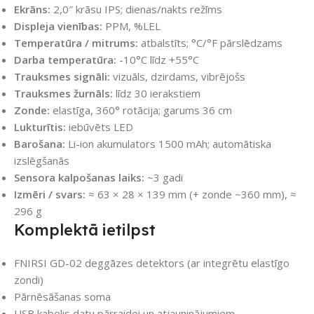
Ekrāns:
2,0″ krāsu IPS; dienas/nakts režīms
Displeja vienības:
PPM, %LEL
Temperatūra / mitrums:
atbalstīts; °C/°F pārslēdzams
Darba temperatūra:
-10°C līdz +55°C
Trauksmes signāli:
vizuāls, dzirdams, vibrējošs
Trauksmes žurnāls:
līdz 30 ierakstiem
Zonde:
elastīga, 360° rotācija; garums 36 cm
Lukturītis:
iebūvēts LED
Barošana:
Li-ion akumulators 1500 mAh; automātiska
izslēgšanās
Sensora kalpošanas laiks:
~3 gadi
Izmēri / svars:
≈ 63 × 28 × 139 mm (+ zonde ~360 mm), ≈
296 g
Komplektā ietilpst
FNIRSI GD-02 deggāzes detektors (ar integrētu elastīgo
zondi)
Pārnēsāšanas soma
USB kabelis datu pārraidei un atjauninājumiem