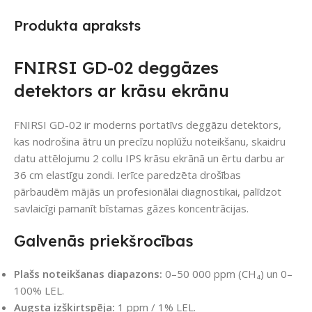
Produkta apraksts
FNIRSI GD-02 deggāzes
detektors ar krāsu ekrānu
FNIRSI GD-02 ir moderns portatīvs deggāzu detektors,
kas nodrošina ātru un precīzu noplūžu noteikšanu, skaidru
datu attēlojumu 2 collu IPS krāsu ekrānā un ērtu darbu ar
36 cm elastīgu zondi. Ierīce paredzēta drošības
pārbaudēm mājās un profesionālai diagnostikai, palīdzot
savlaicīgi pamanīt bīstamas gāzes koncentrācijas.
Galvenās priekšrocības
Plašs noteikšanas diapazons:
0–50 000 ppm (CH₄) un 0–
100% LEL.
Augsta izšķirtspēja:
1 ppm / 1% LEL.