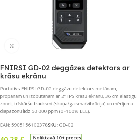
Noklikšķiniet, lai palielinātu
FNIRSI GD-02 deggāzes detektors ar
krāsu ekrānu
Portatīvs FNIRSI GD-02 deggāzu detektors metānam,
propānam un izobutānam ar 2″ IPS krāsu ekrānu, 36 cm elastīgu
zondi, trīskāršu trauksmi (skaņa/gaisma/vibrācija) un mērījumu
diapazonu līdz 50 000 ppm (0–100% LEL).
EAN:
5905156102378
SKU:
GD-02
40,28
€
Noliktavā 10+ preces