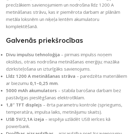
precīzākiem savienojumiem un nodrošina līdz 1200 A
metināšanas strāvu, kas ir piemērota darbam ar plānām
metāla loksnēm un niķeļa lentēm akumulatoru
komplektēšanā.
Galvenās priekšrocības
Divu impulsu tehnoloģija
– pirmais impulss noņem
oksīdus, otrais nodrošina metināšanas enerģiju; mazāka
dzirksteļošana un izturīgāks savienojums.
Līdz 1200 A metināšanas strāva
– paredzēta materiāliem
ar biezumu
0,1–0,25 mm
.
5000 mAh akumulators
– stabila barošana darbam bez
pastāvīgas pieslēgšanas elektrotīklam.
1,8″ TFT displejs
– ērta parametru kontrole (spriegums,
temperatūra, impulsa laiks, metinājumu skaits).
USB 5V/2,1A izeja
– iespēja uzlādēt USB ierīces kā
powerbank.
Drošības aizsardzības
– aizsardzība pret īssavienojumu,