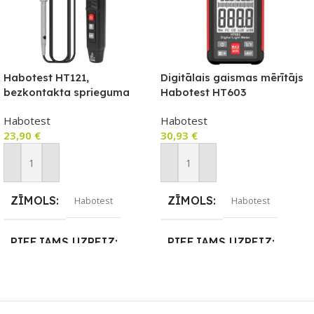
Habotest HT121,
Digitālais gaismas mērītājs
bezkontakta sprieguma
Habotest HT603
testeris / diodes testeris,
Habotest
Habotest
NCV, True RMS
23,90
€
30,93
€
Pievienot Grozam
Pievienot Grozam
ZĪMOLS
ZĪMOLS
Habotest
Habotest
PIEEJAMS UZREIZ
PIEEJAMS UZREIZ
Nē
Nē