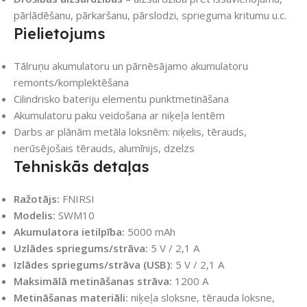
pārlādēšanu, pārkaršanu, pārslodzi, sprieguma kritumu u.c.
Pielietojums
Tālruņu akumulatoru un pārnēsājamo akumulatoru
remonts/komplektēšana
Cilindrisko bateriju elementu punktmetināšana
Akumulatoru paku veidošana ar niķeļa lentēm
Darbs ar plānām metāla loksnēm: niķelis, tērauds,
nerūsējošais tērauds, alumīnijs, dzelzs
Tehniskās detaļas
Ražotājs:
FNIRSI
Modelis:
SWM10
Akumulatora ietilpība:
5000 mAh
Uzlādes spriegums/strāva:
5 V / 2,1 A
Izlādes spriegums/strāva (USB):
5 V / 2,1 A
Maksimālā metināšanas strāva:
1200 A
Metināšanas materiāli:
niķeļa sloksne, tērauda loksne,