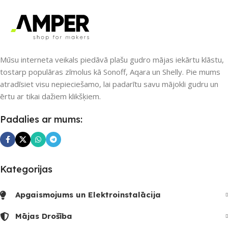
UZREIZ PIEEJAMAIS
UZREIZ PIEEJAMAIS
SKAITS
SKAITS
Mūsu interneta veikals piedāvā plašu gudro mājas iekārtu klāstu,
tostarp populāras zīmolus kā Sonoff, Aqara un Shelly. Pie mums
atradīsiet visu nepieciešamo, lai padarītu savu mājokli gudru un
ērtu ar tikai dažiem klikšķiem.
Padalies ar mums:
Kategorijas
Apgaismojums un Elektroinstalācija
Mājas Drošība