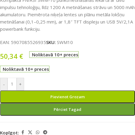
Kompakta FNIRSI SWM-10 punktmetināšanas iekārta ar divu
impulsu tehnoloģiju, līdz 1200 A metināšanas strāvu un 5000 mAh
akumulatoru. Piemērota niķeļa lentes un plānu metāla lokšņu
metināšanai (0,1–0,25 mm), ar 1,8″ TFT displeju un USB 5V/2,1A
powerbank funkciju.
EAN:
5907085526935
SKU:
SWM10
50,34
€
Noliktavā 10+ preces
Noliktavā 10+ preces
-
+
Pievienot Grozam
Pērciet Tagad
Kopīgot: