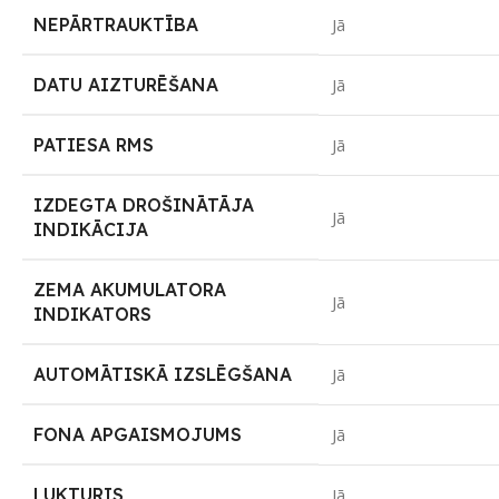
NEPĀRTRAUKTĪBA
Jā
DATU AIZTURĒŠANA
Jā
PATIESA RMS
Jā
IZDEGTA DROŠINĀTĀJA
Jā
INDIKĀCIJA
ZEMA AKUMULATORA
Jā
INDIKATORS
AUTOMĀTISKĀ IZSLĒGŠANA
Jā
FONA APGAISMOJUMS
Jā
LUKTURIS
Jā