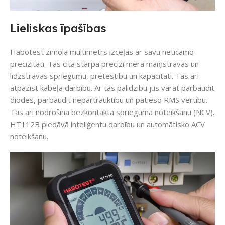
Lieliskas īpašības
Habotest zīmola multimetrs izceļas ar savu neticamo
precizitāti. Tas cita starpā precīzi mēra maiņstrāvas un
līdzstrāvas spriegumu, pretestību un kapacitāti. Tas arī
atpazīst kabeļa darbību. Ar tās palīdzību jūs varat pārbaudīt
diodes, pārbaudīt nepārtrauktību un patieso RMS vērtību.
Tas arī nodrošina bezkontakta sprieguma noteikšanu (NCV).
HT112B piedāvā inteliģentu darbību un automātisko ACV
noteikšanu.