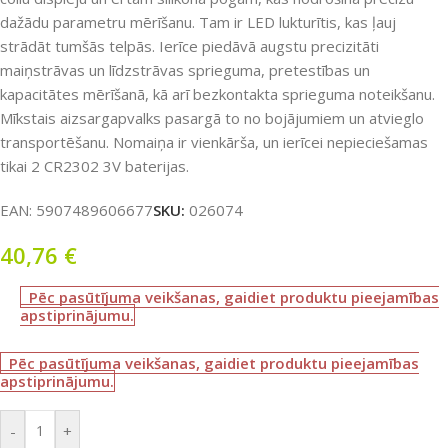
dažādu parametru mērīšanu. Tam ir LED lukturītis, kas ļauj
strādāt tumšās telpās. Ierīce piedāvā augstu precizitāti
maiņstrāvas un līdzstrāvas sprieguma, pretestības un
kapacitātes mērīšanā, kā arī bezkontakta sprieguma noteikšanu.
Mīkstais aizsargapvalks pasargā to no bojājumiem un atvieglo
transportēšanu. Nomaiņa ir vienkārša, un ierīcei nepieciešamas
tikai 2 CR2302 3V baterijas.
EAN:
5907489606677
SKU:
026074
40,76
€
Pēc pasūtījuma veikšanas, gaidiet produktu pieejamības
apstiprinājumu.
Pēc pasūtījuma veikšanas, gaidiet produktu pieejamības
apstiprinājumu.
-
+