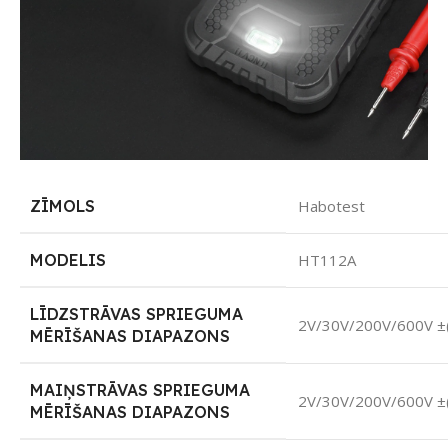
ZĪMOLS
Habotest
MODELIS
HT112A
LĪDZSTRĀVAS SPRIEGUMA
2V/30V/200V/600V
±
MĒRĪŠANAS DIAPAZONS
MAIŅSTRĀVAS SPRIEGUMA
2V/30V/200V/600V
±
MĒRĪŠANAS DIAPAZONS