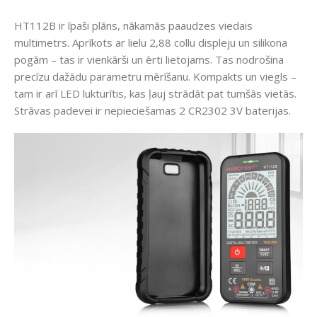
HT112B ir īpaši plāns, nākamās paaudzes viedais
multimetrs. Aprīkots ar lielu 2,88 collu displeju un silikona
pogām – tas ir vienkārši un ērti lietojams. Tas nodrošina
precīzu dažādu parametru mērīšanu. Kompakts un viegls –
tam ir arī LED lukturītis, kas ļauj strādāt pat tumšās vietās.
Strāvas padevei ir nepieciešamas 2 CR2302 3V baterijas.