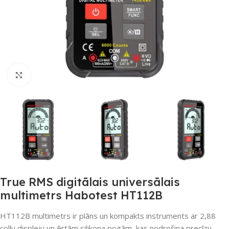
Noklikšķiniet, lai palielinātu
True RMS digitālais universālais
multimetrs Habotest HT112B
HT112B multimetrs ir plāns un kompakts instruments ar 2,88
collu displeju un ērtām silikona pogām, kas nodrošina precīzu