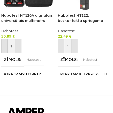
Habotest HT126A digitālais
Habotest HT122,
universālais multimetrs
bezkontakta sprieguma
testeris/diodes testeris,
Habotest
Habotest
NCV, True RMS
30,89
€
22,49
€
Pievienot Grozam
Pievienot Grozam
ZĪMOLS
ZĪMOLS
Habotest
Habotest
PIEEJAMS UZREIZ
PIEEJAMS UZREIZ
Jā
Nē
UZREIZ PIEEJAMAIS
SKAITS
UZREIZ PIEEJAMAIS
SKAITS
3