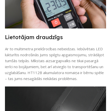
Lietotājam draudzīgs
Ar to multimetra priekšrocības nebeidzas. Iebūvētais LED
lukturītis nodrošinās Jums spilgtu apgaismojumu, strādājot
tumšās telpās. Mīkstais aizsargapvalks ne tikai pasargā
ierīci no bojājumiem, bet arī atvieglo to transportēšanu un
uzglabāšanu. HT112B akumulatora nomaiņa ir bērnu spēle
– tas jums nesagādās nekādas problēmas.