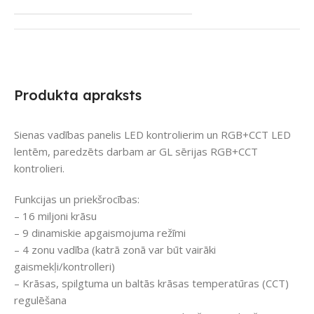
Produkta apraksts
Sienas vadības panelis LED kontrolierim un RGB+CCT LED
lentēm, paredzēts darbam ar GL sērijas RGB+CCT
kontrolieri.
Funkcijas un priekšrocības:
– 16 miljoni krāsu
– 9 dinamiskie apgaismojuma režīmi
– 4 zonu vadība (katrā zonā var būt vairāki
gaismekļi/kontrolleri)
– Krāsas, spilgtuma un baltās krāsas temperatūras (CCT)
regulēšana