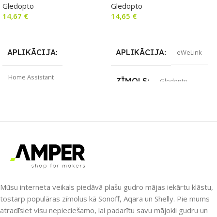
Gledopto
Gledopto
programmaparatūra)
24V DC
14,67
€
14,65
€
Lasīt Vairāk
Lasīt Vairāk
APLIKĀCIJA
APLIKĀCIJA
eWeLink
Home Assistant
ZĪMOLS
Gledopto
SAVIENOJUMS
Wi-Fi
SAVIENOJUMS
ZĪMOLS
Gledopto
RF uztvērējs
,
Wi-Fi
PIEEJAMS UZREIZ
PIEEJAMS UZREIZ
Nē
Nē
Mūsu interneta veikals piedāvā plašu gudro mājas iekārtu klāstu,
tostarp populāras zīmolus kā Sonoff, Aqara un Shelly. Pie mums
atradīsiet visu nepieciešamo, lai padarītu savu mājokli gudru un
UZREIZ PIEEJAMAIS
UZREIZ PIEEJAMAIS