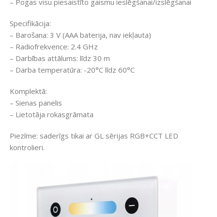
– Pogas visu piesaistīto gaismu ieslēgšanai/izslēgšanai
Specifikācija:
– Barošana: 3 V (AAA baterija, nav iekļauta)
– Radiofrekvence: 2.4 GHz
– Darbības attālums: līdz 30 m
– Darba temperatūra: -20°C līdz 60°C
Komplektā:
– Sienas panelis
– Lietotāja rokasgrāmata
Piezīme: saderīgs tikai ar GL sērijas RGB+CCT LED
kontrolieri.