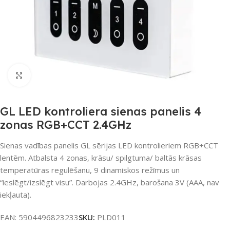
Noklikšķiniet, lai palielinātu
GL LED kontroliera sienas panelis 4
zonas RGB+CCT 2.4GHz
Sienas vadības panelis GL sērijas LED kontrolieriem RGB+CCT
lentēm. Atbalsta 4 zonas, krāsu/ spilgtuma/ baltās krāsas
temperatūras regulēšanu, 9 dinamiskos režīmus un
“ieslēgt/izslēgt visu”. Darbojas 2.4GHz, barošana 3V (AAA, nav
iekļauta).
EAN:
5904496823233
SKU:
PLD011