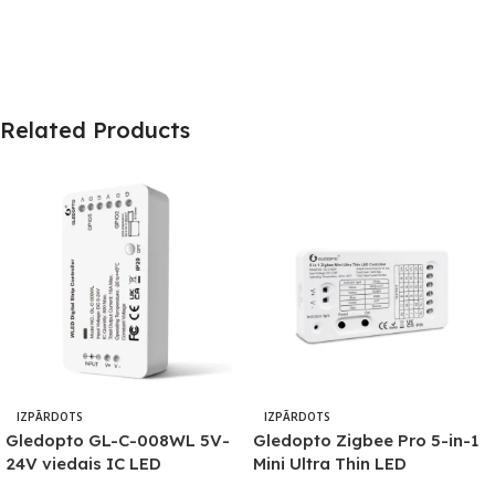
Related Products
IZPĀRDOTS
IZPĀRDOTS
Gledopto GL-C-008WL 5V-
Gledopto Zigbee Pro 5-in-1
24V viedais IC LED
Mini Ultra Thin LED
kontrolieris ar Wi-Fi (WLED
kontrolieris (Zigbee+RF) 5V-