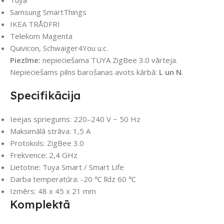
Samsung SmartThings
IKEA TRÅDFRI
Telekom Magenta
Quivicon, Schwaiger4You u.c.
Piezīme:
nepieciešama TUYA ZigBee 3.0 vārteja.
Nepieciešams pilns barošanas avots kārbā:
L un N
.
Specifikācija
Ieejas spriegums: 220–240 V ~ 50 Hz
Maksimālā strāva: 1,5 A
Protokols: ZigBee 3.0
Frekvence: 2,4 GHz
Lietotne: Tuya Smart / Smart Life
Darba temperatūra: -20 ℃ līdz 60 ℃
Izmērs: 48 x 45 x 21 mm
Komplektā