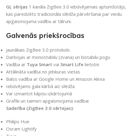
GL sērijas
1 kanāla ZigBee 3.0 iebūvējamais aptumšotājs,
kas paredzēts tradicionāla slēdža pārvēršanai par viedu
apgaismojuma vadību ar tālruni.
Galvenās priekšrocības
Jaunākais ZigBee 3.0 protokols
Darbojas ar monostabilu (zvana) un bistabilu pogu
Vadība ar
Tuya Smart
vai
Smart Life
lietotni
Attālināta vadība no jebkuras vietas
Balss vadība ar Google Home un Amazon Alexa
Iebūvējams gala kārbā aiz slēdža
Var izmantot kāpņu izkārtojumā
Grafiki un taimeri apgaismojuma vadībai
Saderība (ZigBee 3.0 vārtejas):
Philips Hue
Osram Lightify
Tuya