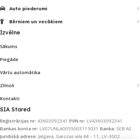
Auto piederumi
Bērniem un vecākiem
Izvēlne
Sākums
Piegāde
Vārtu automātika
Zīmoli
Kontakti
SIA Stared
Reģistrācijas nr:
43603092341
PVN nr:
LV43603092341
Bankas konta nr:
LV07UNLA0055003115031
Banka:
SEB AS
Juridiskā adrese:
Jelgava, Garozas iela 68 - 11, LV-3002