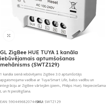
Noklikšķiniet, lai palielinātu
GL ZigBee HUE TUYA 1 kanāla
iebūvējamais aptumšošanas
mehānisms (SWTZ129)
1 kanāla sienā iebūvējams ZigBee 3.0 aptumšotājs
apgaismojuma vadībai ar Tuya/Smart Life, balss vadību un
integrāciju ar ZigBee vārtejām (piem., Philips Hue). Nepieciešama
L un N pieslēgšana.
EAN:
5904496820744
SKU:
SWTZ129