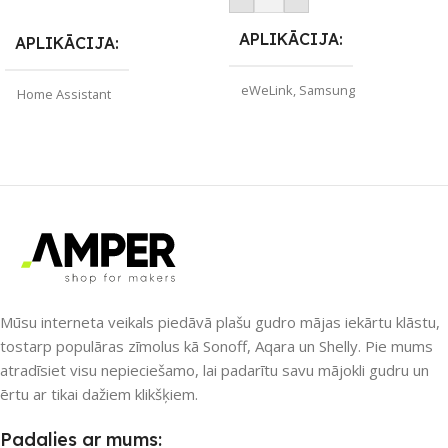
APLIKĀCIJA
APLIKĀCIJA
eWeLink
,
Samsung
Home Assistant
SmartThings
,
Tuya Smart
ZĪMOLS
Gledopto
ZĪMOLS
Gledopto
SAVIENOJUMS
Wi-Fi
SAVIENOJUMS
PIEEJAMS UZREIZ
RF uztvērējs
,
ZigBee
Nē
Mūsu interneta veikals piedāvā plašu gudro mājas iekārtu klāstu,
PIEEJAMS UZREIZ
tostarp populāras zīmolus kā Sonoff, Aqara un Shelly. Pie mums
atradīsiet visu nepieciešamo, lai padarītu savu mājokli gudru un
UZREIZ PIEEJAMAIS
Nē
ērtu ar tikai dažiem klikšķiem.
SKAITS
UZREIZ PIEEJAMAIS
Padalies ar mums: