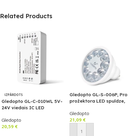
Related Products
Gledopto GL-S-006P, Pro
IZPĀRDOTS
prožektora LED spuldze,
Gledopto GL-C-010WL 5V-
GU10, 5W RGB+CCT, ar
24V viedais IC LED
Gledopto
Zigbee + RF protokoliem,
kontrolieris ar Wi-Fi (WLED
21,09
€
Gledopto
saderīgs ar eWeLink / Tuya
programmaparatūru) ar
20,59
€
/ SmartThings / Philips Hue
mikrofonu
Pievienot Grozam
Lasīt Vairāk