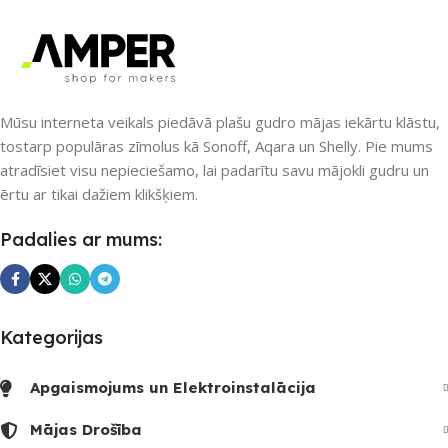
PIEEJAMS UZREIZ
Jā
PIEEJAMS UZREIZ
Jā
UZREIZ PIEEJAMAIS
UZREIZ PIEEJAMAIS
SKAITS
SKAITS
Mūsu interneta veikals piedāvā plašu gudro mājas iekārtu klāstu,
4
tostarp populāras zīmolus kā Sonoff, Aqara un Shelly. Pie mums
1
atradīsiet visu nepieciešamo, lai padarītu savu mājokli gudru un
ērtu ar tikai dažiem klikšķiem.
Padalies ar mums:
Kategorijas
Apgaismojums un Elektroinstalācija
Mājas Drošība