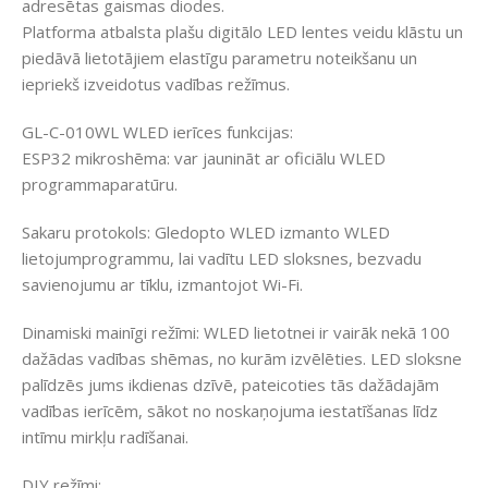
adresētas gaismas diodes.
Platforma atbalsta plašu digitālo LED lentes veidu klāstu un
piedāvā lietotājiem elastīgu parametru noteikšanu un
iepriekš izveidotus vadības režīmus.
GL-C-010WL WLED ierīces funkcijas:
ESP32 mikroshēma: var jaunināt ar oficiālu WLED
programmaparatūru.
Sakaru protokols: Gledopto WLED izmanto WLED
lietojumprogrammu, lai vadītu LED sloksnes, bezvadu
savienojumu ar tīklu, izmantojot Wi-Fi.
Dinamiski mainīgi režīmi: WLED lietotnei ir vairāk nekā 100
dažādas vadības shēmas, no kurām izvēlēties. LED sloksne
palīdzēs jums ikdienas dzīvē, pateicoties tās dažādajām
vadības ierīcēm, sākot no noskaņojuma iestatīšanas līdz
intīmu mirkļu radīšanai.
DIY režīmi: