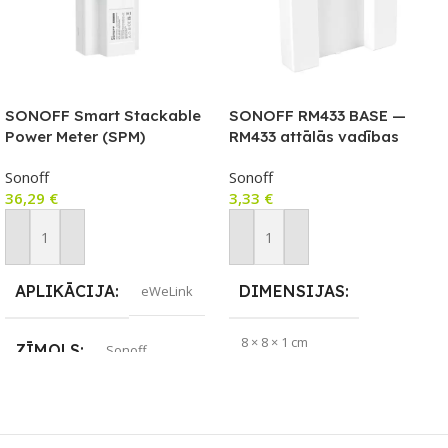
SONOFF Smart Stackable
SONOFF RM433 BASE —
Power Meter (SPM)
RM433 attālās vadības
GALVENĀ ierīce
turētājs
Sonoff
Sonoff
36,29
€
3,33
€
Pievienot Grozam
Pievienot Grozam
APLIKĀCIJA
DIMENSIJAS
eWeLink
8 × 8 × 1 cm
ZĪMOLS
Sonoff
ZĪMOLS
Sonoff
SAVIENOJUMS
Wi-Fi