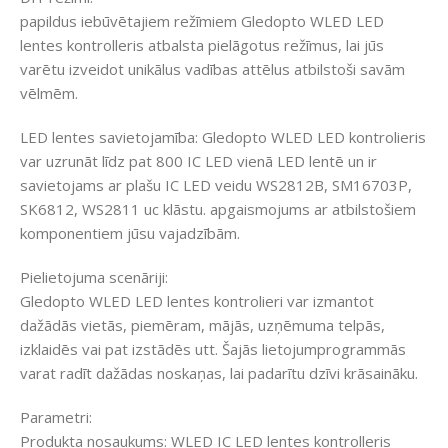
papildus iebūvētajiem režīmiem Gledopto WLED LED
lentes kontrolleris atbalsta pielāgotus režīmus, lai jūs
varētu izveidot unikālus vadības attēlus atbilstoši savām
vēlmēm.
LED lentes savietojamība: Gledopto WLED LED kontrolieris
var uzrunāt līdz pat 800 IC LED vienā LED lentē un ir
savietojams ar plašu IC LED veidu WS2812B, SM16703P,
SK6812, WS2811 uc klāstu. apgaismojums ar atbilstošiem
komponentiem jūsu vajadzībām.
Pielietojuma scenāriji:
Gledopto WLED LED lentes kontrolieri var izmantot
dažādās vietās, piemēram, mājās, uzņēmuma telpās,
izklaidēs vai pat izstādēs utt. Šajās lietojumprogrammās
varat radīt dažādas noskaņas, lai padarītu dzīvi krāsaināku.
Parametri:
Produkta nosaukums: WLED IC LED lentes kontrolleris