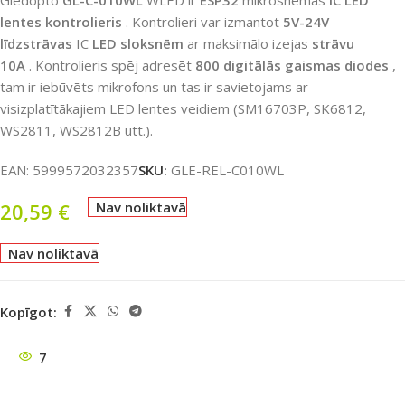
Gledopto
GL-C-010WL
WLED ir
ESP32
mikroshēmas
IC LED
lentes kontrolieris
. Kontrolieri var izmantot
5V-24V
līdzstrāvas
IC
LED sloksnēm
ar maksimālo izejas
strāvu
10A
. Kontrolieris spēj adresēt
800 digitālās gaismas diodes
,
tam ir iebūvēts mikrofons un tas ir savietojams ar
visizplatītākajiem LED lentes veidiem (SM16703P, SK6812,
WS2811, WS2812B utt.).
EAN:
5999572032357
SKU:
GLE-REL-C010WL
20,59
€
Nav noliktavā
Nav noliktavā
Kopīgot:
7