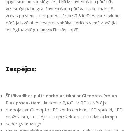
apgaismojums ieslēgsies, tiklīdz savienošana pārī būs
veiksmīgi pabeigta. Savienošanu pārī var veikt maks. 8
zonas pa vienai, bet pat vairāk nekā 8 ierīces var savienot
pārī, ja izvēlaties ievietot vairākas ierīces vienā zonā (lai
ieslēgtu/izslēgtu un vadītu tās kopā).
Iespējas:
Šī tālvadības pults darbojas tikai ar Gledopto Pro un
Plus produktiem
, kuriem ir 2,4 GHz RF uztvērējs.
darbojas ar Gledopto LED kontrolieriem, LED spuldzi, LED
prožektoru, LED leju, LED prožektoru, LED dārza lampu
Saderīgs ar Milight
Grupu pārvaldība bez centrmezgla
, tiek atbalstītas līdz 8