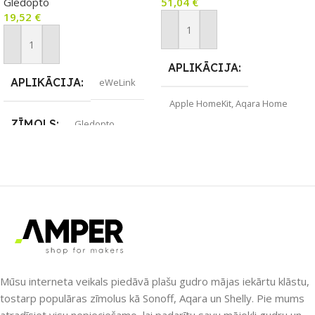
Gledopto
51,04
€
sliediBee II, Hubitat
19,52
€
Elevation, Amazon Zigbee
vārtejām, Terncy (ar Apple
Pievienot Grozam
Home saderīgo) vārteju.
Pievienot Grozam
APLIKĀCIJA
APLIKĀCIJA
eWeLink
Apple HomeKit
,
Aqara Home
ZĪMOLS
Gledopto
ZĪMOLS
Aqara
SAVIENOJUMS
SAVIENOJUMS
ZigBee
RF uztvērējs
,
ZigBee
PIEEJAMS UZREIZ
PIEEJAMS UZREIZ
Nē
Nē
Mūsu interneta veikals piedāvā plašu gudro mājas iekārtu klāstu,
tostarp populāras zīmolus kā Sonoff, Aqara un Shelly. Pie mums
UZREIZ PIEEJAMAIS