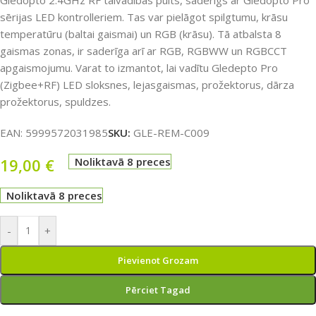
Gledopto 2.4GHz RF tālvadības pults, saderīgs ar Gledopto Pro
sērijas LED kontrolleriem. Tas var pielāgot spilgtumu, krāsu
temperatūru (baltai gaismai) un RGB (krāsu). Tā atbalsta 8
gaismas zonas, ir saderīga arī ar RGB, RGBWW un RGBCCT
apgaismojumu. Varat to izmantot, lai vadītu Gledepto Pro
(Zigbee+RF) LED sloksnes, lejasgaismas, prožektorus, dārza
prožektorus, spuldzes.
EAN:
5999572031985
SKU:
GLE-REM-C009
19,00
€
Noliktavā 8 preces
Noliktavā 8 preces
-
+
Pievienot Grozam
Pērciet Tagad