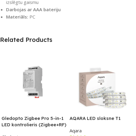
izslēgtu gaismu
Darbojas ar AAA bateriju
Materiāls:
PC
Related Products
Gledopto Zigbee Pro 5-in-1
AQARA LED sloksne T1
LED kontrolieris (Zigbee+RF)
Aqara
12V-54V DC, saderīgs ar DIN