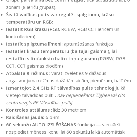
zonām (8 ierīču grupas).
Šis tālvadības pults var regulēt spilgtumu, krāsu
temperatūru un RGB:
Iestatīt RGB krāsu
(RGB. RGBW, RGB CCT ierīcēm un
kontrolleriem)
Iestatīt spilgtuma līmeni:
aptumšošanas funkcijas
Iestatiet krāsu temperatūru (baltajai gaismai), lai
iestatītu siltu/aukstu balto toņu gaismu
(RGBW, RGB
CCT, CCT gaismas diodēm)
Atbalsta 9 režīmus
: varat izvēlēties 9 dažādus
apgaismojuma režīmus dažādām ainām, piemēram, ballītēm
Izmantojot 2,4 GHz RF tālvadības pults tehnoloģiju
kā
vietējo tālvadības pulti
, nav nepieciešams Zigbee vai cits
centrmezgls RF tālvadības pultij
Kontroles attālums
: līdz 30 metriem
Raidīšanas jauda:
6 dBm
60 sekunžu AUTO IZSLĒGŠANAS funkcija
— vienkārši
nospiediet mēness ikonu, lai 60 sekunžu laikā automātiski