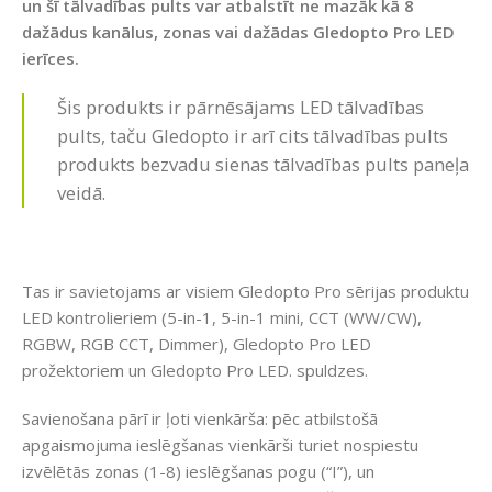
un šī tālvadības pults var atbalstīt ne mazāk kā 8
dažādus kanālus, zonas vai dažādas Gledopto Pro LED
ierīces.
Šis produkts ir pārnēsājams LED tālvadības
pults, taču Gledopto ir arī cits tālvadības pults
produkts bezvadu sienas tālvadības pults paneļa
veidā.
Tas ir savietojams ar visiem Gledopto Pro sērijas produktu
LED kontrolieriem (5-in-1, 5-in-1 mini, CCT (WW/CW),
RGBW, RGB CCT, Dimmer), Gledopto Pro LED
prožektoriem un Gledopto Pro LED. spuldzes.
Savienošana pārī ir ļoti vienkārša: pēc atbilstošā
apgaismojuma ieslēgšanas vienkārši turiet nospiestu
izvēlētās zonas (1-8) ieslēgšanas pogu (“I”), un