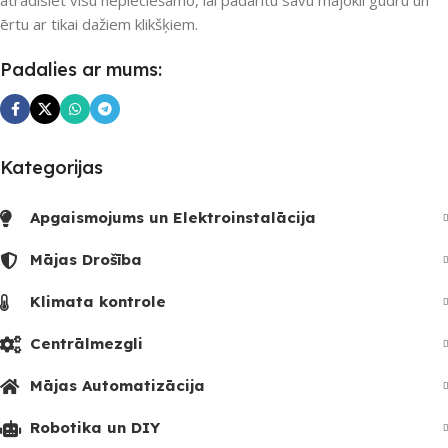
atradīsiet visu nepieciešamo, lai padarītu savu mājokli gudru un
UZREIZ PIEEJAMAIS
SKAITS
SKAITS
ērtu ar tikai dažiem klikšķiem.
Padalies ar mums:
Kategorijas
Apgaismojums un Elektroinstalācija
Mājas Drošība
Klimata kontrole
Centrālmezgli
Mājas Automatizācija
Robotika un DIY