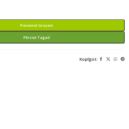
Pievienot Grozam
Pērciet Tagad
Kopīgot: