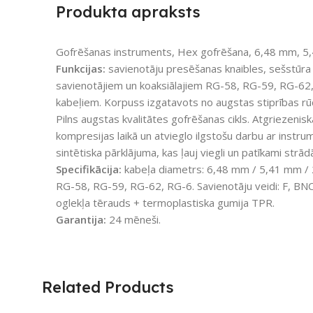
Produkta apraksts
Gofrēšanas instruments, Hex gofrēšana, 6,48 mm, 
Funkcijas:
savienotāju presēšanas knaibles, sešstūra 
savienotājiem un koaksiālajiem RG-58, RG-59, RG-62
kabeļiem. Korpuss izgatavots no augstas stiprības rū
Pilns augstas kvalitātes gofrēšanas cikls. Atgriezeni
kompresijas laikā un atvieglo ilgstošu darbu ar instrume
sintētiska pārklājuma, kas ļauj viegli un patīkami strād
Specifikācija:
kabeļa diametrs: 6,48 mm / 5,41 mm / 
RG-58, RG-59, RG-62, RG-6. Savienotāju veidi: F, BN
oglekļa tērauds + termoplastiska gumija TPR.
Garantija:
24 mēneši.
Related Products