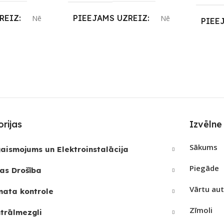
REIZ
PIEEJAMS UZREIZ
Nē
Nē
PIEE
JAMAIS
UZREIZ PIEEJAMAIS
UZRE
SKAITS
SKAI
rijas
Izvēlne
Sākums
aismojums un Elektroinstalācija
Piegāde
as Drošība
Vārtu au
mata kontrole
Zīmoli
trālmezgli