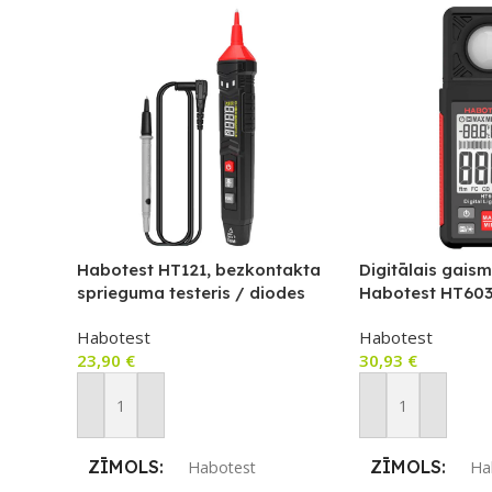
Habotest HT121, bezkontakta
Digitālais gaism
sprieguma testeris / diodes
Habotest HT60
testeris, NCV, True RMS
Habotest
Habotest
23,90
€
30,93
€
Pievienot Grozam
Pievienot Groza
ZĪMOLS
ZĪMOLS
Habotest
Ha