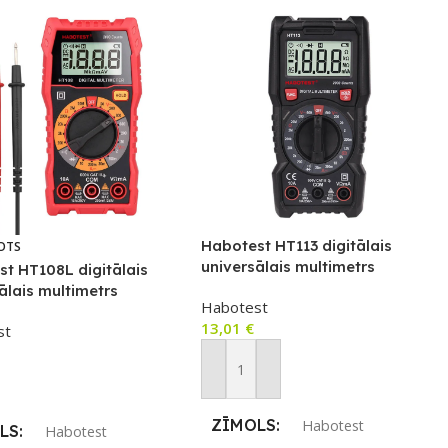
Habotest HT113 digitālais
OTS
universālais multimetrs
t HT108L digitālais
ālais multimetrs
Habotest
13,01
€
st
Pievienot Grozam
airāk
ZĪMOLS
Habotest
LS
Habotest