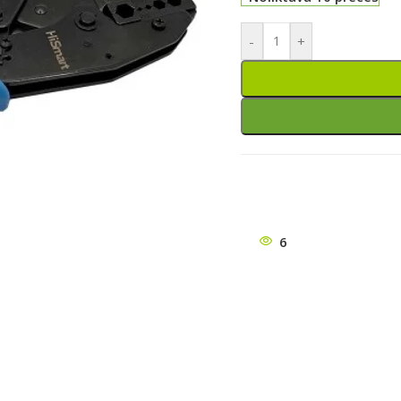
-
+
6