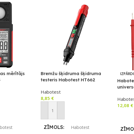
as mērītājs
Bremžu šķidruma šķidruma
IZPĀRD
3
testeris Habotest HT662
Habotes
univers
Habotest
8,85
€
Habote
12,08
€
m
Pievienot Grozam
Lasīt V
ZĪMOLS
botest
Habotest
ZĪMO