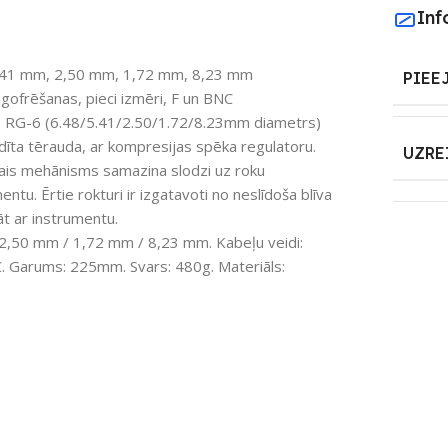
Inf
5,41 mm, 2,50 mm, 1,72 mm, 8,23 mm
PIEE
gofrēšanas, pieci izmēri, F un BNC
, RG-6 (6.48/5.41/2.50/1.72/8.23mm diametrs)
dīta tērauda, ar kompresijas spēka regulatoru.
UZRE
skais mehānisms samazina slodzi uz roku
ntu. Ērtie rokturi ir izgatavoti no neslīdoša blīva
āt ar instrumentu.
2,50 mm / 1,72 mm / 8,23 mm. Kabeļu veidi:
C. Garums: 225mm. Svars: 480g. Materiāls: