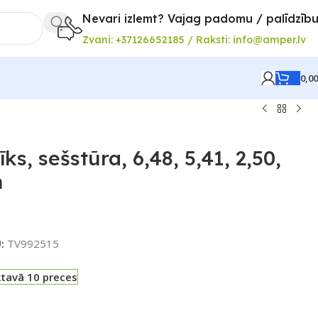
Nevari izlemt? Vajag padomu / palīdzīb
Zvani: +37126652185 / Raksti: info@amper.lv
0,0
ks, sešstūra, 6,48, 5,41, 2,50,
m
U:
TV992515
ktavā 10 preces