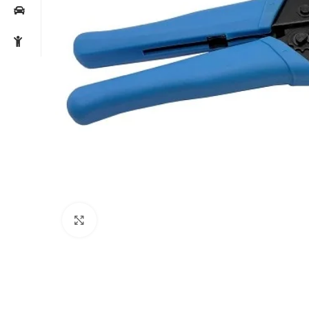
Noklikšķiniet, lai palielinātu