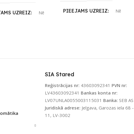
PIEEJAMS UZREIZ
Nē
JAMS UZREIZ
Nē
UZREIZ PIEEJAMAIS
IZ PIEEJAMAIS
SKAITS
TS
SIA Stared
Reģistrācijas nr:
43603092341
PVN nr:
LV43603092341
Bankas konta nr:
LV07UNLA0055003115031
Banka:
SEB AS
Juridiskā adrese:
Jelgava, Garozas iela 68 -
tomātika
11, LV-3002