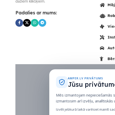
dažiem klikšķiem.
Māj
Padalies ar mums:
Rob
Vie
Ins
Aut
Bēr
AMPER.LV PRIVĀTUMS
Jūsu privātuma
Mēs izmantojam nepieciešamās sīk
izmantosim arī izvēļu, analītiskās
Izvēli jebkurā laikā varēsiet mainīt sa