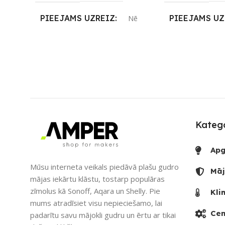
PIEEJAMS UZREIZ
PIEEJAMS UZ
Nē
UZREIZ PIEEJAMAIS
UZREIZ PIEE
SKAITS
SKAITS
Katego
Apg
Mūsu interneta veikals piedāvā plašu gudro
Māj
mājas iekārtu klāstu, tostarp populāras
zīmolus kā Sonoff, Aqara un Shelly. Pie
Kli
mums atradīsiet visu nepieciešamo, lai
Cen
padarītu savu mājokli gudru un ērtu ar tikai