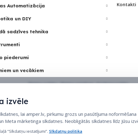
Kontakti
as Automatizācija
otika un DIY
dā sadzīves tehnika
trumenti
o piederumi
niem un vecākiem
Sīkdatņu politika
•
Sīkdatņu iestatījumi
•
Privātuma politika
 izvēle
datnes, lai amper.lv, pirkumu grozs un pasūtījuma noformēšana d
 un Meta mārketinga sīkdatnes. Neobligātās sīkdatnes līdz Jūsu izvē
daļā “Sīkdatņu iestatījumi”.
Sīkdatņu politika