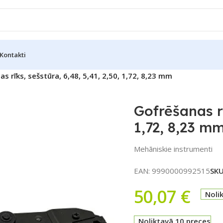
Kontakti
s rīks, sešstūra, 6,48, 5,41, 2,50, 1,72, 8,23 mm
Gofrēšanas rī
1,72, 8,23 m
Mehāniskie instrumenti
EAN:
9990000992515
SK
50,07
€
Noli
Noliktavā 10 preces