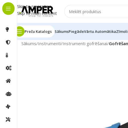
Skip to navigation
Skip to main content
Preču Katalogs
Sākums
Piegāde
Vārtu Automātika
Zīmoli
Sākums
/
Instrumenti
/
Instrumenti gofrēšanai
/
Gofrēšana