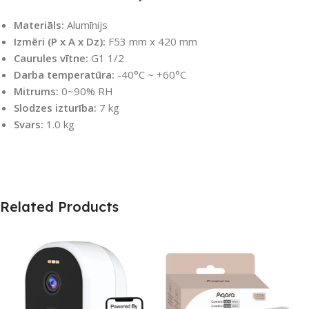
Materiāls:
Alumīnijs
Izmēri (P x A x Dz):
F53 mm x 420 mm
Caurules vītne:
G1 1/2
Darba temperatūra:
-40°C ~ +60°C
Mitrums:
0~90% RH
Slodzes izturība:
7 kg
Svars:
1.0 kg
Related Products