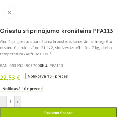
Noklikšķiniet, lai palielinātu
Griestu stiprinājuma kronšteins PFA113
Alumīnija griestu stiprinājuma kronšteins kamerām ar integrētu
dizainu. Caurules vītne G1 1/2, slodzes izturība līdz 7 kg, darba
temperatūra -40°C līdz +60°C.
EAN:
6939554903700
SKU:
PFA113
22,53
€
Noliktavā 10+ preces
Noliktavā 10+ preces
-
+
Pievienot Grozam