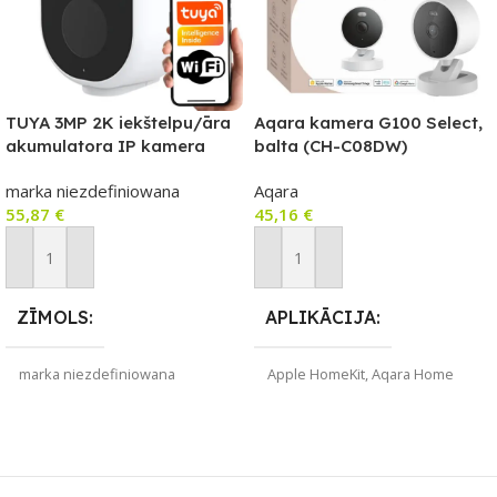
TUYA 3MP 2K iekštelpu/āra
Aqara kamera G100 Select,
akumulatora IP kamera
balta (CH-C08DW)
IP66 (Wi‑Fi, USB‑C, 5200
marka niezdefiniowana
Aqara
mAh)
55,87
€
45,16
€
Pievienot Grozam
Pievienot Grozam
ZĪMOLS
APLIKĀCIJA
marka niezdefiniowana
Apple HomeKit
,
Aqara Home
SAVIENOJUMS
ZĪMOLS
Wi-Fi
Aqara