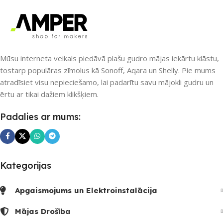
APLIKĀCIJA
SAVIENOJUMS
Wi-Fi
Amazon Alexa
,
Google Home
,
PIEEJAMS UZREIZ
Jā
Smart Life
,
Tuya Smart
Mūsu interneta veikals piedāvā plašu gudro mājas iekārtu klāstu,
UZREIZ PIEEJAMAIS
PIEEJAMS UZREIZ
tostarp populāras zīmolus kā Sonoff, Aqara un Shelly. Pie mums
SKAITS
atradīsiet visu nepieciešamo, lai padarītu savu mājokli gudru un
Nē
ērtu ar tikai dažiem klikšķiem.
1
Padalies ar mums:
UZREIZ PIEEJAMAIS
SKAITS
Kategorijas
Apgaismojums un Elektroinstalācija
Mājas Drošība