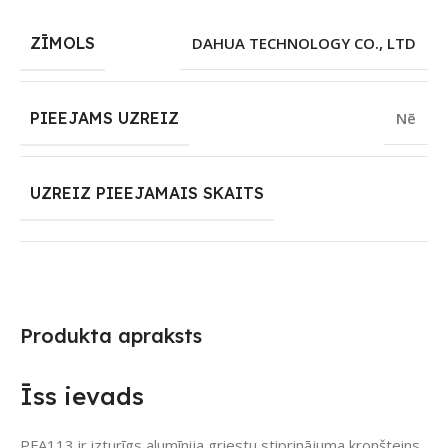
ZĪMOLS
DAHUA TECHNOLOGY CO., LTD
PIEEJAMS UZREIZ
Nē
UZREIZ PIEEJAMAIS SKAITS
Produkta apraksts
Īss ievads
PFA113 ir izturīgs alumīnija griestu stiprinājuma kronšteins