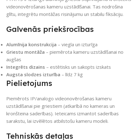
videonovērošanas kameru uzstādīšanai. Tas nodrošina
glītu, integrētu montāžas risinājumu un stabilu fiksāciju.
Galvenās priekšrocības
Alumīnija konstrukcija
– viegla un izturīga
Griestu montāža
– piemērota kameru uzstādīšanai no
augšas
Integrēts dizains
– estētisks un sakopts izskats
Augsta slodzes izturība
– līdz 7 kg
Pielietojums
Piemērots IP/analogo videonovērošanas kameru
uzstādīšanai pie griestiem (atkarībā no kameras un
kronšteina saderības). Ieteicams izmantot saderības
sarakstu, lai izvēlētos atbilstošu kameru modeli.
Tehniskās detaļas