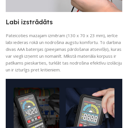
Labi izstrādāts
Pateicoties mazajam izmēram (130 x 70 x 23 mm), ierīce
labi iederas rokā un nodrošina augstu komfortu. To darbina
divas AAA baterijas (pieejamas pārdošanai atsevišķi), kuras
var viegli izņemt un nomainīt. Mīkstā materiāla korpuss ir
patīkams pieskarties, turklāt tas nodrošina efektīvu izolāciju
un ir izturīgs pret kritieniem.