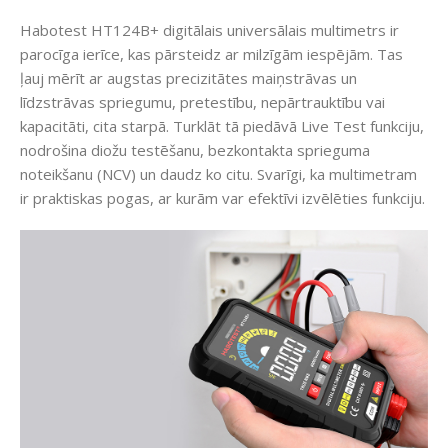
Habotest HT124B+ digitālais universālais multimetrs ir
parocīga ierīce, kas pārsteidz ar milzīgām iespējām. Tas
ļauj mērīt ar augstas precizitātes maiņstrāvas un
līdzstrāvas spriegumu, pretestību, nepārtrauktību vai
kapacitāti, cita starpā. Turklāt tā piedāvā Live Test funkciju,
nodrošina diožu testēšanu, bezkontakta sprieguma
noteikšanu (NCV) un daudz ko citu. Svarīgi, ka multimetram
ir praktiskas pogas, ar kurām var efektīvi izvēlēties funkciju.