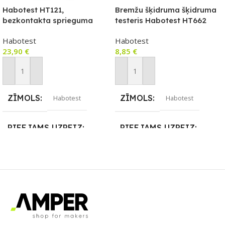
Habotest HT121,
Bremžu šķidruma šķidruma
bezkontakta sprieguma
testeris Habotest HT662
testeris / diodes testeris,
Habotest
Habotest
NCV, True RMS
23,90
€
8,85
€
Pievienot Grozam
Pievienot Grozam
ZĪMOLS
ZĪMOLS
Habotest
Habotest
PIEEJAMS UZREIZ
PIEEJAMS UZREIZ
Nē
Nē
UZREIZ PIEEJAMAIS
UZREIZ PIEEJAMAIS
SKAITS
SKAITS