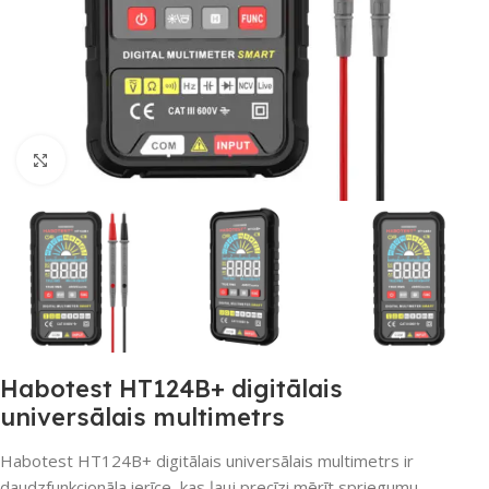
Noklikšķiniet, lai palielinātu
Habotest HT124B+ digitālais
universālais multimetrs
Habotest HT124B+ digitālais universālais multimetrs ir
daudzfunkcionāla ierīce, kas ļauj precīzi mērīt spriegumu,