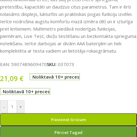
pretestību, kapacitāti un daudzus citus parametrus. Tam ir ērti
nolasāms displejs, lukturītis un praktiskas pogas funkciju izvēlei.
Ierīce nodrošina augstu komfortu mazā izmēra dēļ un ir izturīga
pret kritieniem. Multimetrs piedāvā noderīgas funkcijas,
piemēram, Live Test, diožu testēšanu un bezkontakta sprieguma
noteikšanu. Ierīce darbojas ar divām AAA baterijām un tiek
komplektēta ar testa vadiem un lietotāja rokasgrāmatu.
EAN:
5907489609470
SKU:
037073
21,09
€
Noliktavā 10+ preces
Noliktavā 10+ preces
-
+
Pievienot Grozam
Pērciet Tagad