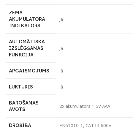
ZEMA
AKUMULATORA
Jā
INDIKATORS
AUTOMĀTISKA
IZSLĒGŠANAS
Jā
FUNKCIJA
APGAISMOJUMS
Jā
LUKTURIS
Jā
BAROŠANAS
2x akumulators 1,5V AAA
AVOTS
DROŠĪBA
EN61010-1, CAT III 600V