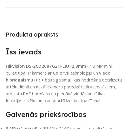
Produkta apraksts
Īss ievads
Hikvision DS-2CD2087G2H-LIU (2.8mm)
ir 8 MP mini
bullet tipa IP kamera ar
ColorVu
tehnoloģiju un
viedo
hibrīdgaismu
(IR + balta gaisma), kas nodrošina detalizētu
attēlu dienā un naktī. Kamera paredzēta āra apstākļiem,
atbalsta
PoE
barošanu un piedāvā viedās analītikas
funkcijas cilvēku un transportlīdzekļu atpazīšanai.
Galvenās priekšrocības
8 MP izšķirtspēja
(3840 × 2160) augstas detalizācijas