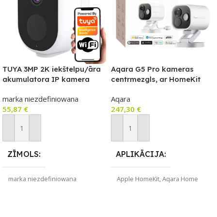
TUYA 3MP 2K iekštelpu/āra
Aqara G5 Pro kameras
akumulatora IP kamera
centrmezgls, ar HomeKit
IP66 (Wi‑Fi, USB‑C, 5200
Secure Video saderīga
marka niezdefiniowana
Aqara
mAh)
kamera ar iebūvētu Zigbee
55,87
€
247,30
€
un Thread vārteju, POE
versija, balta
Pievienot Grozam
Pievienot Grozam
ZĪMOLS
APLIKĀCIJA
marka niezdefiniowana
Apple HomeKit
,
Aqara Home
SAVIENOJUMS
ZĪMOLS
Wi-Fi
Aqara