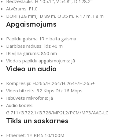
Redzeslauks: H 105.1°, V 54.8°, D 128.2°
Atvērums: F1.0
DORI (2.8 mm): D 89 m, O 35 m, R 17 m, I 8 m
Apgaismojums
Papildu gaisma: IR + balta gaisma
Darbības rādiuss: līdz 40 m
IR viļņa garums: 850 nm
Viedais papildu apgaismojums: jā
Video un audio
Kompresija: H.265/H.264/H.264+/H.265+
Video bitreits: 32 Kbps līdz 16 Mbps
Iebūvēts mikrofons: jā
Audio kodeki:
G.711/G.722.1/G.726/MP2L2/PCM/MP3/AAC-LC
Tīkls un saskarnes
Ethernet: 1× RJ45 10/100M