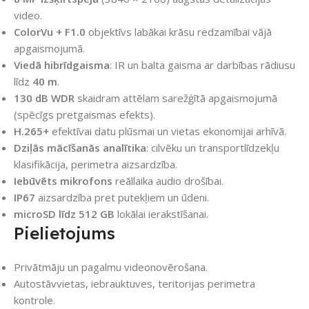
video.
ColorVu + F1.0
objektīvs labākai krāsu redzamībai vājā
apgaismojumā.
Viedā hibrīdgaisma
: IR un balta gaisma ar darbības rādiusu
līdz
40 m
.
130 dB WDR
skaidram attēlam sarežģītā apgaismojumā
(spēcīgs pretgaismas efekts).
H.265+
efektīvai datu plūsmai un vietas ekonomijai arhīvā.
Dziļās mācīšanās analītika
: cilvēku un transportlīdzekļu
klasifikācija, perimetra aizsardzība.
Iebūvēts mikrofons
reāllaika audio drošībai.
IP67
aizsardzība pret putekļiem un ūdeni.
microSD līdz 512 GB
lokālai ierakstīšanai.
Pielietojums
Privātmāju un pagalmu videonovērošana.
Autostāvvietas, iebrauktuves, teritorijas perimetra
kontrole.