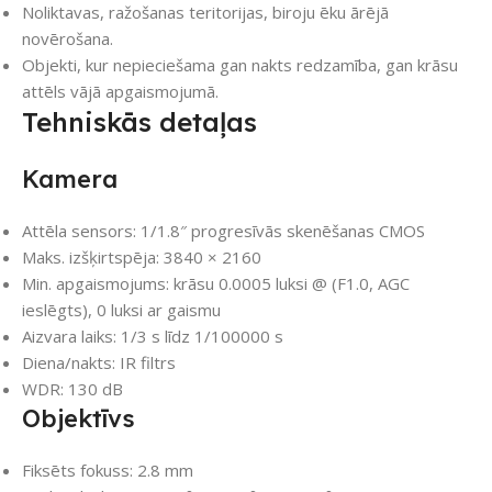
Noliktavas, ražošanas teritorijas, biroju ēku ārējā
novērošana.
Objekti, kur nepieciešama gan nakts redzamība, gan krāsu
attēls vājā apgaismojumā.
Tehniskās detaļas
Kamera
Attēla sensors: 1/1.8″ progresīvās skenēšanas CMOS
Maks. izšķirtspēja: 3840 × 2160
Min. apgaismojums: krāsu 0.0005 luksi @ (F1.0, AGC
ieslēgts), 0 luksi ar gaismu
Aizvara laiks: 1/3 s līdz 1/100000 s
Diena/nakts: IR filtrs
WDR: 130 dB
Objektīvs
Fiksēts fokuss: 2.8 mm