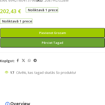
EAN:
6942160415796
SKU:
2087HLIU28W
202,43
€
Noliktavā 1 prece
Noliktavā 1 prece
Pievienot Grozam
Pērciet Tagad
Kopīgot:
17
Cilvēki, kas tagad skatās šo produktu!
Overview