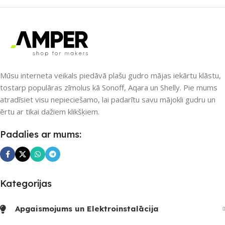
APLIKĀCIJA
SAVIENOJUMS
Amazon Alexa
,
Google Home
,
Ethernet / LAN
,
Matter
,
POE
Smart Life
,
Tuya Smart
PIEEJAMS UZREIZ
Mūsu interneta veikals piedāvā plašu gudro mājas iekārtu klāstu,
PIEEJAMS UZREIZ
tostarp populāras zīmolus kā Sonoff, Aqara un Shelly. Pie mums
Nē
atradīsiet visu nepieciešamo, lai padarītu savu mājokli gudru un
Nē
ērtu ar tikai dažiem klikšķiem.
UZREIZ PIEEJAMAIS
Padalies ar mums:
UZREIZ PIEEJAMAIS
SKAITS
SKAITS
Kategorijas
Apgaismojums un Elektroinstalācija