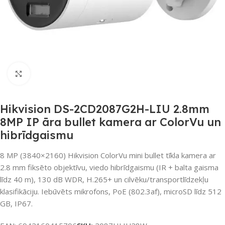
Noklikšķiniet, lai palielinātu
Hikvision DS-2CD2087G2H-LIU 2.8mm
8MP IP āra bullet kamera ar ColorVu un
hibrīdgaismu
8 MP (3840×2160) Hikvision ColorVu mini bullet tīkla kamera ar
2.8 mm fiksēto objektīvu, viedo hibrīdgaismu (IR + balta gaisma
līdz 40 m), 130 dB WDR, H.265+ un cilvēku/transportlīdzekļu
klasifikāciju. Iebūvēts mikrofons, PoE (802.3af), microSD līdz 512
GB, IP67.