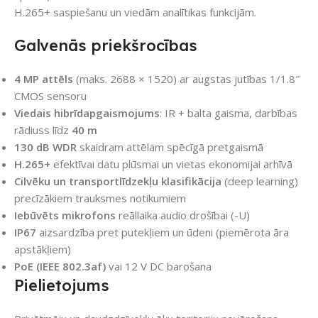
H.265+ saspiešanu un viedām analītikas funkcijām.
Galvenās priekšrocības
4 MP attēls
(maks. 2688 × 1520) ar augstas jutības 1/1.8″
CMOS sensoru
Viedais hibrīdapgaismojums
: IR + balta gaisma, darbības
rādiuss līdz
40 m
130 dB WDR
skaidram attēlam spēcīgā pretgaismā
H.265+
efektīvai datu plūsmai un vietas ekonomijai arhīvā
Cilvēku un transportlīdzekļu klasifikācija
(deep learning)
precīzākiem trauksmes notikumiem
Iebūvēts mikrofons
reāllaika audio drošībai (-U)
IP67
aizsardzība pret putekļiem un ūdeni (piemērota āra
apstākļiem)
PoE (IEEE 802.3af)
vai 12 V DC barošana
Pielietojums