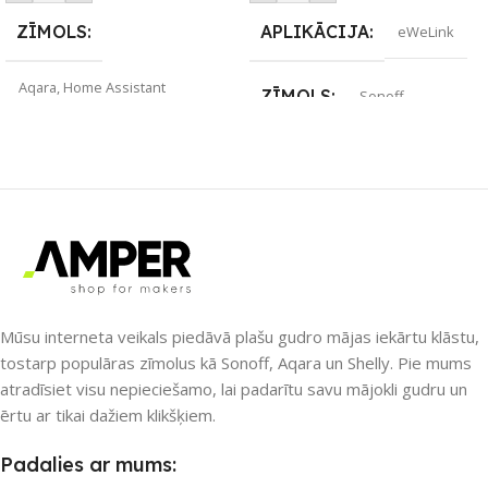
ZĪMOLS
APLIKĀCIJA
eWeLink
Aqara
,
Home Assistant
ZĪMOLS
Sonoff
SAVIENOJUMS
SAVIENOJUMS
Wi-Fi
Bluetooth
,
Matter
,
Thread
,
Wi-
Fi
,
ZigBee
PIEEJAMS UZREIZ
Nē
APLIKĀCIJA
Mūsu interneta veikals piedāvā plašu gudro mājas iekārtu klāstu,
Amazon Alexa
,
Apple HomeKit
,
UZREIZ PIEEJAMAIS
Aqara Home
,
Google Home
,
tostarp populāras zīmolus kā Sonoff, Aqara un Shelly. Pie mums
SKAITS
Home Assistant
,
Samsung
atradīsiet visu nepieciešamo, lai padarītu savu mājokli gudru un
SmartThings
ērtu ar tikai dažiem klikšķiem.
PIEEJAMS UZREIZ
Padalies ar mums: