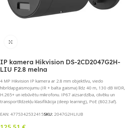
Noklikšķiniet, lai palielinātu
IP kamera Hikvision DS-2CD2047G2H-
LIU F2.8 melna
4 MP Hikvision IP kamera ar 2.8 mm objektīvu, viedo
hibrīdapgaismojumu (IR + balta gaisma) līdz 40 m, 130 dB WDR,
H.265+ un iebūvētu mikrofonu. IP67 aizsardzība, cilvēku un
transportlīdzekļu klasifikācija (deep learning), PoE (802.3af).
EAN:
4775342532415
SKU:
2047G2HLIUB
125,51
€