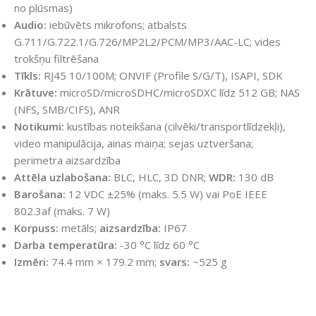
no plūsmas)
Audio:
iebūvēts mikrofons; atbalsts
G.711/G.722.1/G.726/MP2L2/PCM/MP3/AAC-LC; vides
trokšņu filtrēšana
Tīkls:
RJ45 10/100M; ONVIF (Profile S/G/T), ISAPI, SDK
Krātuve:
microSD/microSDHC/microSDXC līdz 512 GB; NAS
(NFS, SMB/CIFS), ANR
Notikumi:
kustības noteikšana (cilvēki/transportlīdzekļi),
video manipulācija, ainas maiņa; sejas uztveršana;
perimetra aizsardzība
Attēla uzlabošana:
BLC, HLC, 3D DNR;
WDR:
130 dB
Barošana:
12 VDC ±25% (maks. 5.5 W) vai PoE IEEE
802.3af (maks. 7 W)
Korpuss:
metāls;
aizsardzība:
IP67
Darba temperatūra:
-30 °C līdz 60 °C
Izmēri:
74.4 mm × 179.2 mm;
svars:
~525 g