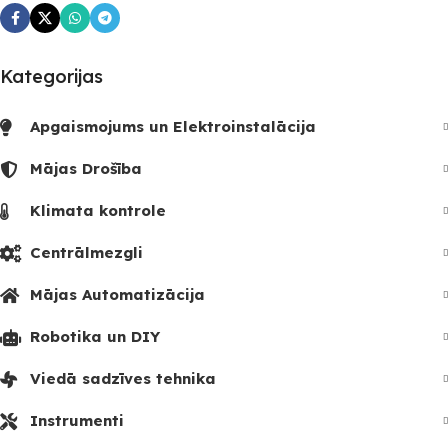
Nē
Kategorijas
UZREIZ PIEEJAMAIS
SKAITS
Apgaismojums un Elektroinstalācija
Mājas Drošība
Klimata kontrole
Centrālmezgli
Mājas Automatizācija
Robotika un DIY
Viedā sadzīves tehnika
Instrumenti