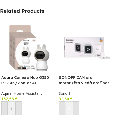
Related Products
Aqara Camera Hub G350
SONOFF CAM āra
PTZ 4K/2.5K ar AI
motorizēta viedā drošības
atpazīšanu, Wi‑Fi 6,
kamera (CAM-B1P)
Aqara
,
Home Assistant
Sonoff
Zigbee+Thread, Matter
152,58
€
32,60
€
(balta) CH-C14D
Pievienot Grozam
Pievienot Grozam