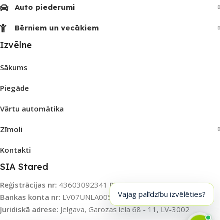
Auto piederumi
Bērniem un vecākiem
Izvēlne
Sākums
Piegāde
Vārtu automātika
Zīmoli
Kontakti
SIA Stared
Reģistrācijas nr:
43603092341
PVN nr:
LV43603092341
Vajag palīdzību izvēlēties?
Bankas konta nr:
LV07UNLA0055003115031
Banka:
SEB AS
Juridiskā adrese:
Jelgava, Garozas iela 68 - 11, LV-3002