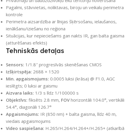
Privātmāju un daudzdzīvokļu ēku teritoriju novērošana
Pagalmi, stāvvietas, noliktavas, biroju un veikalu perimetra
kontrole
Perimetra aizsardzība ar līnijas šķērsošanu, ielaušanos,
ienākšanu/iziešanu no reģiona
Situācijas, kur nepieciešams gan nakts IR, gan balta gaisma
(atturēšanas efekts)
Tehniskās detaļas
Sensors:
1/1.8″ progresīvās skenēšanas CMOS
Izšķirtspēja:
2688 × 1520
Min. apgaismojums:
0.0005 luksi (krāsa) @ F1.0, AGC
ieslēgts; 0 luksi ar gaismu
Aizvara laiks:
1/3 s līdz 1/100000 s
Objektīvs:
fiksēts 2.8 mm,
FOV
horizontāli 104.0°, vertikāli
54.4°, diagonāli 126.7°
Apgaismojums:
IR (850 nm) + balta gaisma, līdz 40 m,
viedais apgaismojums
Video saspiešana:
H.265/H.264/H.264+/H.265+ (atkarībā