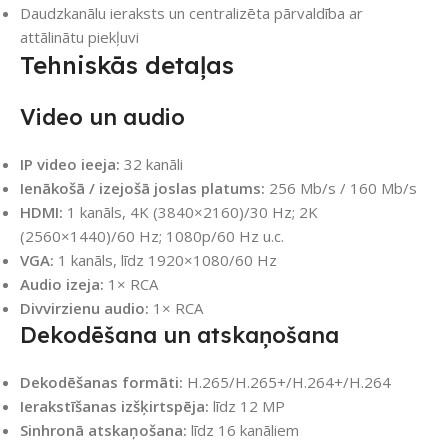
Daudzkanālu ieraksts un centralizēta pārvaldība ar
attālinātu piekļuvi
Tehniskās detaļas
Video un audio
IP video ieeja:
32 kanāli
Ienākošā / izejošā joslas platums:
256 Mb/s / 160 Mb/s
HDMI:
1 kanāls, 4K (3840×2160)/30 Hz; 2K
(2560×1440)/60 Hz; 1080p/60 Hz u.c.
VGA:
1 kanāls, līdz 1920×1080/60 Hz
Audio izeja:
1× RCA
Divvirzienu audio:
1× RCA
Dekodēšana un atskaņošana
Dekodēšanas formāti:
H.265/H.265+/H.264+/H.264
Ierakstīšanas izšķirtspēja:
līdz 12 MP
Sinhronā atskaņošana:
līdz 16 kanāliem