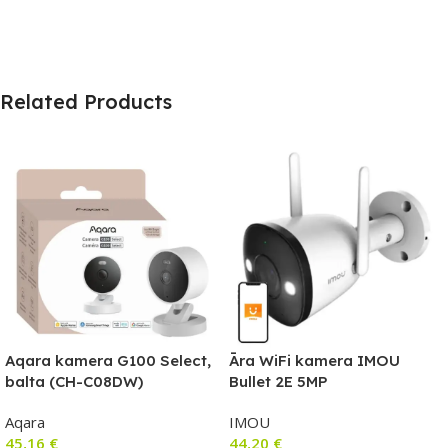
Related Products
Aqara kamera G100 Select,
Āra WiFi kamera IMOU
balta (CH-C08DW)
Bullet 2E 5MP
Aqara
IMOU
45,16
€
44,20
€