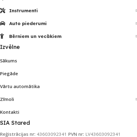
Instrumenti
Auto piederumi
Bērniem un vecākiem
Izvēlne
Sākums
Piegāde
Vārtu automātika
Zīmoli
Kontakti
SIA Stared
Reģistrācijas nr:
43603092341
PVN nr:
LV43603092341