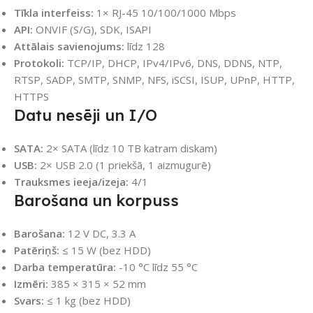
Tīkla interfeiss:
1× RJ-45 10/100/1000 Mbps
API:
ONVIF (S/G), SDK, ISAPI
Attālais savienojums:
līdz 128
Protokoli:
TCP/IP, DHCP, IPv4/IPv6, DNS, DDNS, NTP,
RTSP, SADP, SMTP, SNMP, NFS, iSCSI, ISUP, UPnP, HTTP,
HTTPS
Datu nesēji un I/O
SATA:
2× SATA (līdz 10 TB katram diskam)
USB:
2× USB 2.0 (1 priekšā, 1 aizmugurē)
Trauksmes ieeja/izeja:
4/1
Barošana un korpuss
Barošana:
12 V DC, 3.3 A
Patēriņš:
≤ 15 W (bez HDD)
Darba temperatūra:
-10 °C līdz 55 °C
Izmēri:
385 × 315 × 52 mm
Svars:
≤ 1 kg (bez HDD)