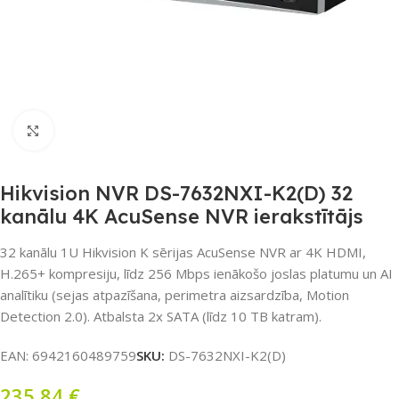
Noklikšķiniet, lai palielinātu
Hikvision NVR DS-7632NXI-K2(D) 32
kanālu 4K AcuSense NVR ierakstītājs
32 kanālu 1U Hikvision K sērijas AcuSense NVR ar 4K HDMI,
H.265+ kompresiju, līdz 256 Mbps ienākošo joslas platumu un AI
analītiku (sejas atpazīšana, perimetra aizsardzība, Motion
Detection 2.0). Atbalsta 2x SATA (līdz 10 TB katram).
EAN:
6942160489759
SKU:
DS-7632NXI-K2(D)
235,84
€