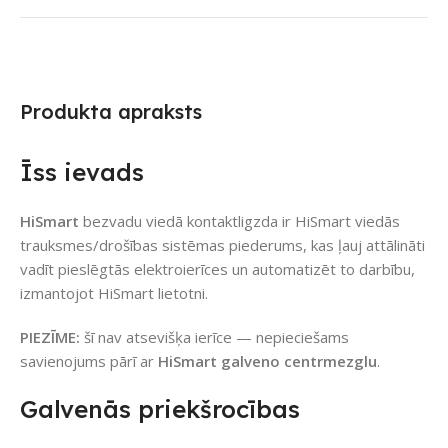
Produkta apraksts
Īss ievads
HiSmart
bezvadu viedā kontaktligzda ir HiSmart viedās
trauksmes/drošības sistēmas piederums, kas ļauj attālināti
vadīt pieslēgtās elektroierīces un automatizēt to darbību,
izmantojot HiSmart lietotni.
PIEZĪME:
šī nav atsevišķa ierīce — nepieciešams
savienojums pārī ar
HiSmart galveno centrmezglu
.
Galvenās priekšrocības