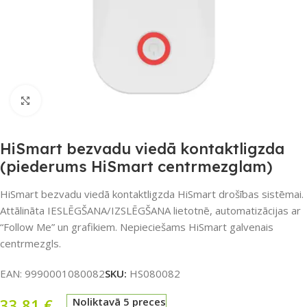
Noklikšķiniet, lai palielinātu
HiSmart bezvadu viedā kontaktligzda
(piederums HiSmart centrmezglam)
HiSmart bezvadu viedā kontaktligzda HiSmart drošības sistēmai.
Attālināta IESLĒGŠANA/IZSLĒGŠANA lietotnē, automatizācijas ar
“Follow Me” un grafikiem. Nepieciešams HiSmart galvenais
centrmezgls.
EAN:
9990001080082
SKU:
HS080082
33,81
€
Noliktavā 5 preces