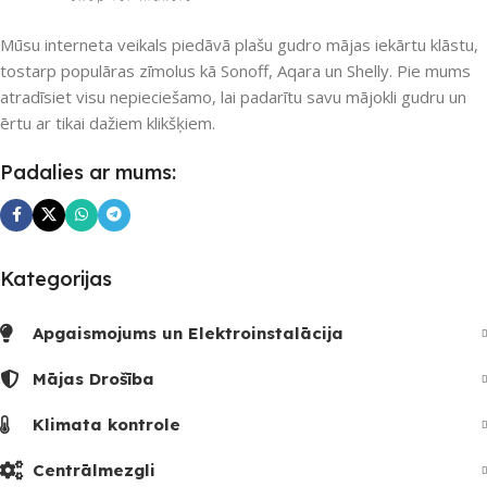
Nē
Mūsu interneta veikals piedāvā plašu gudro mājas iekārtu klāstu,
UZREIZ PIEEJAMAIS
SKAITS
tostarp populāras zīmolus kā Sonoff, Aqara un Shelly. Pie mums
atradīsiet visu nepieciešamo, lai padarītu savu mājokli gudru un
UZREIZ PIEEJAMAIS
ērtu ar tikai dažiem klikšķiem.
SKAITS
1
Padalies ar mums:
Kategorijas
Apgaismojums un Elektroinstalācija
Mājas Drošība
Klimata kontrole
Centrālmezgli