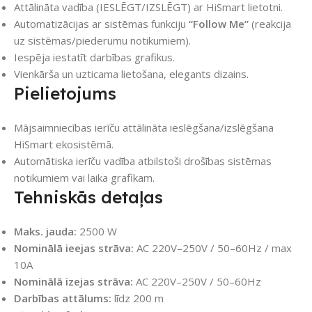
Attālināta vadība (IESLĒGT/IZSLĒGT) ar HiSmart lietotni.
Automatizācijas ar sistēmas funkciju
“Follow Me”
(reakcija
uz sistēmas/piederumu notikumiem).
Iespēja iestatīt darbības grafikus.
Vienkārša un uzticama lietošana, elegants dizains.
Pielietojums
Mājsaimniecības ierīču attālināta ieslēgšana/izslēgšana
HiSmart ekosistēmā.
Automātiska ierīču vadība atbilstoši drošības sistēmas
notikumiem vai laika grafikam.
Tehniskās detaļas
Maks. jauda:
2500 W
Nominālā ieejas strāva:
AC 220V–250V / 50–60Hz / max
10A
Nominālā izejas strāva:
AC 220V–250V / 50–60Hz
Darbības attālums:
līdz 200 m