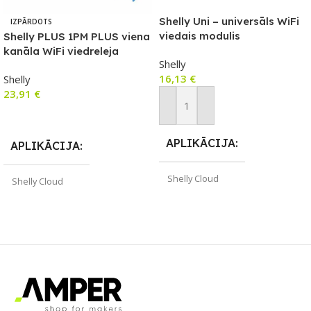
Shelly Uni – universāls WiFi
IZPĀRDOTS
viedais modulis
Shelly PLUS 1PM PLUS viena
kanāla WiFi viedreleja
Shelly
slēdzis ar jaudas mērītāju
16,13
€
Shelly
23,91
€
Pievienot Grozam
Lasīt Vairāk
APLIKĀCIJA
APLIKĀCIJA
Shelly Cloud
Shelly Cloud
ZĪMOLS
Shelly
ZĪMOLS
Shelly
SAVIENOJUMS
Wi-Fi
SAVIENOJUMS
Wi-Fi
PIEEJAMS UZREIZ
Jā
PIEEJAMS UZREIZ